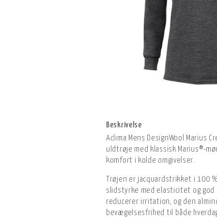
Beskrivelse
Aclima Mens DesignWool Marius C
uldtrøje med klassisk Marius®-møn
komfort i kolde omgivelser.
Trøjen er jacquardstrikket i 100
slidstyrke med elasticitet og god
reducerer irritation, og den almi
bevægelsesfrihed til både hverdag