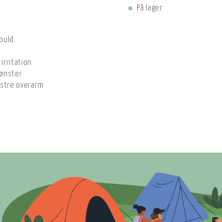
På lager
ould
irritation
mønster
nstre overarm