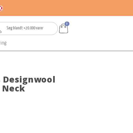
0
ring
 Designwool
 Neck