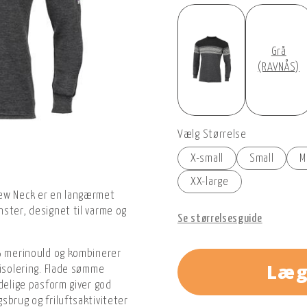
Grå
(RAVNÅS)
Vælg Størrelse
X-small
Small
M
XX-large
rew Neck er en langærmet
ster, designet til varme og
Se størrelsesguide
 % merinould og kombinerer
Læg
 isolering. Flade sømme
ndelige pasform giver god
sbrug og friluftsaktiviteter