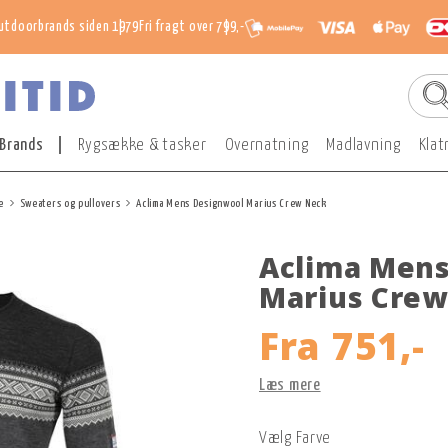
utdoorbrands siden 1979
Fri fragt over 799,-
Brands
Rygsække & tasker
Overnatning
Madlavning
Klat
e
Sweaters og pullovers
Aclima Mens Designwool Marius Crew Neck
Aclima Mens
Marius Crew
Fra
751,-
Læs mere
Vælg Farve