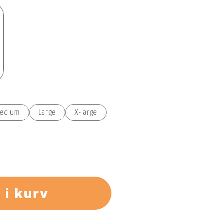
edium
Large
X-large
 i kurv