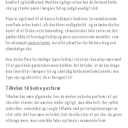
komfort og holdbarhed. Med den rigtige rutine kan du derimod holde
sko og støvler pæne i længere tid og undgå unødigt slid.
Pleje er også med til at bevare fodtøjets funktion. En vandafvisende
overflade virker bedst, når den bliver vedligeholdt, og en lædersko har
bedst af at få den rette behandling, så materialet ikke tørrer ud. Det
gælder både til hverdagsfodtøj og mere specialiserede modeller, som
for eksempel
vandrestøvler
, der ofte udsættes for hårdere brug end
almindelige sko.
Hvis du har flere forskellige typer fodtøj i rotation, kan pleje være med
til at gøre hele garderoben mere holdbar. Det betyder, at du kan bruge
dine favoritter i længere tid og samtidig holde dem funktionelle i den
type vejr og aktivitet, de er beregnet til.
Tilbehør til bedre pasform
Tilbehør kan være afgørende, hvis du ønsker en bedre pasform i et par
sko eller støvler, der næsten sidder rigtigt, men ikke helt. Her spiller
indersåler, snørebånd og i nogle tilfælde små justeringsløsninger en
stor rolle. Det kan være en fordel, hvis du ellers har et par sko, du gerne
vil bruge mere, men som ikke føles optimale i nuværende form.