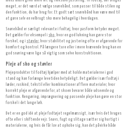
mens andre giver mere let og fleksibel justering. Til fodtøj, der bruges
meget, er det værd at vælge snørebånd, som passer til både stilen og
den funktion, du har brug for. Et godt sæt snørebånd kan være med til
at gøre selv en velbrugt sko mere behagelig i hverdagen.
Snørebånd er særligt relevante i fodtøj, hvor pasform betyder meget.
Det gælder for eksempel i
sko
, hvor en god lukning kan gøre stor
forskel, og i
støvler
, hvor stabilitet og justering ofte er afgørende for
komfort og kontrol. På længere ture eller i mere krævende brug kan en
god snøring være lige så vigtig som selve konstruktionen.
Pleje af sko og støvler
Plejeprodukter til fodtøj hjælper med at holde materialerne i god
stand og kan forlænge levetiden betydeligt. Det gælder især fodtøj i
læder, ruskind, tekstil eller kombinationer af flere materialer, hvor
korrekt pleje er afgørende for, at skoen bevarer både udseende og
funktion. Rengøring, imprægnering og passende pleje kan gøre en stor
forskel i det lange løb.
Det er en god idé at pleje fodtøjet regelmæssigt, især hvis det bruges
ofte eller i skiftende vejr. Snavs, fugt og slitage sætter sig hurtigt i
materialerne, og hvis de får lov at ophobe sig, kan det påvirke både