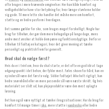
ofte bruges i mere krævende omgivelser. Her kan både komfort og
vedligeholdelse have stor betydning for, hvor længe støvlerne holder
sig gode. Til mere lette sko handler det måske mere om komfort,
støtte og en bedre pasform i hverdagen.
Det samme gælder for sko, som bruges meget forskelligt. Nogle har
brug for tilbehør, der gør dem mere behagelige på lange dage, mens
andre mest ønsker at holde dem pæne og funktionsdygtige. Derfor er
tilbehør til fodtøj en kategori, hvor det giver mening at tænke
personligt og praktisk frem for generelt.
Hvad skal du vælge først?
Hvis du er i tvivl om, hvor du skal starte, er det ofte en god idé at tage
udgangspunkt i det behov, der fylder mest. Føles skoen for hård, kan en
ny indersål være det første valg. Sidder fodtøjet ikke helt rigtigt, kan
bedre snørebånd eller en mere passende sål være næste skridt. Og hvis
materialet ser slidt ud, kan plejeprodukter være den mest oplagte
løsning.
Det kan også være nyttigt at tænke i brugssituationer. Har du brug for
komfort til mange timer i
sko
, mere støtte i
vandresko
eller bedre