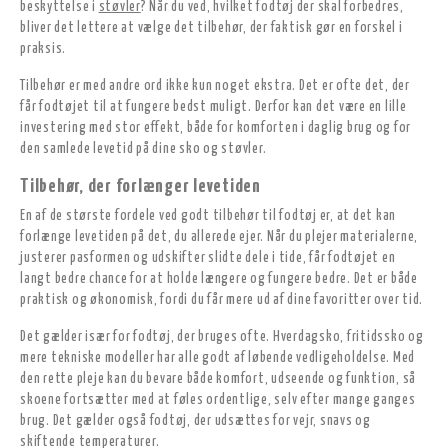
beskyttelse i
støvler
? Når du ved, hvilket fodtøj der skal forbedres,
bliver det lettere at vælge det tilbehør, der faktisk gør en forskel i
praksis.
Tilbehør er med andre ord ikke kun noget ekstra. Det er ofte det, der
får fodtøjet til at fungere bedst muligt. Derfor kan det være en lille
investering med stor effekt, både for komforten i daglig brug og for
den samlede levetid på dine sko og støvler.
Tilbehør, der forlænger levetiden
En af de største fordele ved godt tilbehør til fodtøj er, at det kan
forlænge levetiden på det, du allerede ejer. Når du plejer materialerne,
justerer pasformen og udskifter slidte dele i tide, får fodtøjet en
langt bedre chance for at holde længere og fungere bedre. Det er både
praktisk og økonomisk, fordi du får mere ud af dine favoritter over tid.
Det gælder især for fodtøj, der bruges ofte. Hverdagsko, fritidssko og
mere tekniske modeller har alle godt af løbende vedligeholdelse. Med
den rette pleje kan du bevare både komfort, udseende og funktion, så
skoene fortsætter med at føles ordentlige, selv efter mange ganges
brug. Det gælder også fodtøj, der udsættes for vejr, snavs og
skiftende temperaturer.