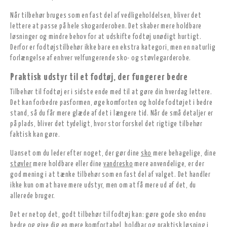
Når tilbehør bruges som en fast del af vedligeholdelsen, bliver det
lettere at passe på hele skogarderoben. Det skaber mere holdbare
løsninger og mindre behov for at udskifte fodtøj unødigt hurtigt.
Derfor er fodtøjstilbehør ikke bare en ekstra kategori, men en naturlig
forlængelse af enhver velfungerende sko- og støvlegarderobe.
Praktisk udstyr til et fodtøj, der fungerer bedre
Tilbehør til fodtøj er i sidste ende med til at gøre din hverdag lettere.
Det kan forbedre pasformen, øge komforten og holde fodtøjet i bedre
stand, så du får mere glæde af det i længere tid. Når de små detaljer er
på plads, bliver det tydeligt, hvor stor forskel det rigtige tilbehør
faktisk kan gøre.
Uanset om du leder efter noget, der gør dine
sko
mere behagelige, dine
støvler
mere holdbare eller dine
vandresko
mere anvendelige, er der
god mening i at tænke tilbehør som en fast del af valget. Det handler
ikke kun om at have mere udstyr, men om at få mere ud af det, du
allerede bruger.
Det er netop det, godt tilbehør til fodtøj kan: gøre gode sko endnu
bedre og give dig en mere komfortabel, holdbar og praktisk løsning i