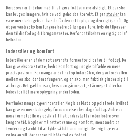
Derudover er tilbehør med til at gøre fodtøj mere alsidigt. Et par
sko
kan bruges længere, hvis de vedligeholdes korrekt. Et par
støvler
kan
være mere behagelige, hvis de får den rette pleje og den rigtige sål. Og
et par vandresko kan fungere bedre på længere ture, hvis du tilpasser
dem til din fod og dit brugsmønster. Derfor er tilbehør en vigtig del af
helheden.
Indersåler og komfort
Indersåler er en af de mest anvendte former for tilbehør til fodtøj. De
kan give ekstra støtte, bedre komfort og i nogle tilfælde en mere
præcis pasform. For mange er det netop indersålen, der gør forskellen
mellem en sko, der bare fungerer, og en sko, man faktisk glæder sig til
at bruge. Det gælder især, hvis man går meget, står meget eller har
behov for lidt mere opbygning under foden.
Der findes mange typer indersåler. Nogle er bløde og polstrede, hvilket
kan give en mere behagelig fornemmelse i hverdagsfodtøj. Andre er
mere formstabile og udviklet til at understøtte foden bedre over
længere tid. Nogle er målrettet varme og komfort, mens andre er
tyndere og tænkt til at fylde så lidt som muligt. Det vigtige er at
vælge en sål, der passer til både fod og fodtøj.