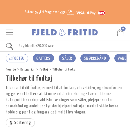
Siden 1979
Fri fragt over 799,-
0
FODTØJ
GAITERS
SÅLER
SNØRREBÅND
VANDR
Forside
Kategorier
Fodtøj
Tilbehør til fodtøj
Tilbehør til fodtøj
Tilbehør til dit fodtøj er med til at forlænge levetiden, øge komforten
og gøre det lettere at få mere ud af dine sko og støvler. I denne
kategori finder du praktiske løsninger som såler, plejeprodukter,
snørebånd og andet udstyr, der hjælper fodtøjet med at sidde bedre,
holde sig pænt og fungere optimalt i hverdagen.
Sortering