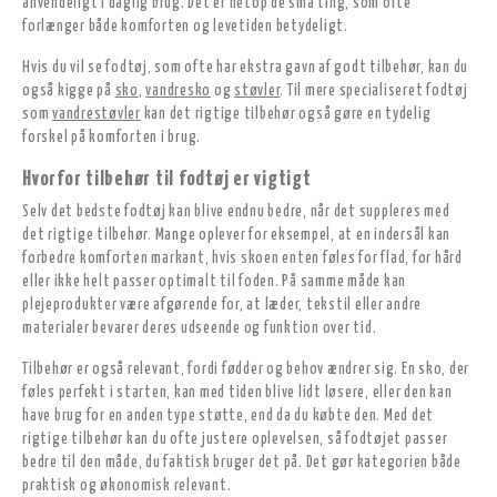
anvendeligt i daglig brug. Det er netop de små ting, som ofte
forlænger både komforten og levetiden betydeligt.
Hvis du vil se fodtøj, som ofte har ekstra gavn af godt tilbehør, kan du
også kigge på
sko
,
vandresko
og
støvler
. Til mere specialiseret fodtøj
som
vandrestøvler
kan det rigtige tilbehør også gøre en tydelig
forskel på komforten i brug.
Hvorfor tilbehør til fodtøj er vigtigt
Selv det bedste fodtøj kan blive endnu bedre, når det suppleres med
det rigtige tilbehør. Mange oplever for eksempel, at en indersål kan
forbedre komforten markant, hvis skoen enten føles for flad, for hård
eller ikke helt passer optimalt til foden. På samme måde kan
plejeprodukter være afgørende for, at læder, tekstil eller andre
materialer bevarer deres udseende og funktion over tid.
Tilbehør er også relevant, fordi fødder og behov ændrer sig. En sko, der
føles perfekt i starten, kan med tiden blive lidt løsere, eller den kan
have brug for en anden type støtte, end da du købte den. Med det
rigtige tilbehør kan du ofte justere oplevelsen, så fodtøjet passer
bedre til den måde, du faktisk bruger det på. Det gør kategorien både
praktisk og økonomisk relevant.