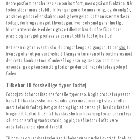
Bedre pasform handler ikke kun om komfort, men også om funktion. Når
foden sidder mere stabilt, bliver gangen ofte mere rolig, og du undgår,
at skoen gnider eller skaber unødig bevægelse. Det kan især mærkes i
fodtøj, der bruges meget i hverdagen, hvor selv små gener hurtigt
bliver irriterende. Med det rigtige tilbehør kan du ofte få en mere
præcis og behagelig oplevelse uden at skifte fodtøj helt ud.
Det er særligt relevant i sko, du bruger længe ad gangen. Et par
sko
til
hverdag eller et par
vandresko
til længere ture kan ofte optimeres med
den rette kombination af indersål og snøring. Det gør dem mere
anvendelige og kan samtidig forlænge den tid, hvor de føles gode på
foden.
Tilbehør til forskellige typer fodtøj
Fodtøjstilbehør er ikke ens for alle typer sko. Nogle produkter passer
bedst til hverdagssko, mens andre giver mest mening i støvler eller
mere teknisk fodtøj. Det gør det vigtigt at tænke på, hvad du faktisk
bruger dit fodtøj til. En let hverdagsko kan have brug for en anden type
sål end en kraftig vandrestøvle, og plejen af læder vil ofte være
anderledes end plejen af tekstil.
Til
støvler
og
vandrestøvler
kan tilbehør være særligt nyttigt, fordi de