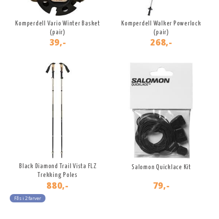
Komperdell Vario Winter Basket
Komperdell Walker Powerlock
(pair)
(pair)
39,-
268,-
Black Diamond Trail Vista FLZ
Salomon Quicklace Kit
Trekking Poles
880,-
79,-
Fås i 2 farver