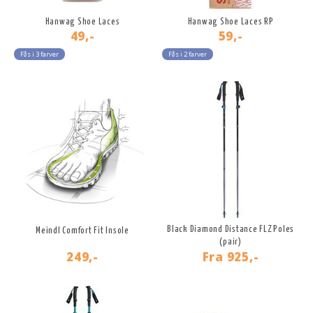
Hanwag Shoe Laces
Hanwag Shoe Laces RP
49,-
59,-
Fås i 3 farver
Fås i 2 farver
Black Diamond Distance FLZ Poles
Meindl Comfort Fit Insole
(pair)
249,-
Fra
925,-