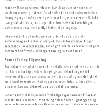
En indersål kan også være relevant, hvis du oplever, at skoen er en
smule for rummelig. I stedet for at skifte til en helt anden model kan
du nogle gange opnå en bedre pasform ved at justere med en sål. Det er
især praktisk i fodtøj, du bruger ofte, fordi selv små forbedringer i
pasformen kan mærkes tydeligt i løbet af en lang dag.
Til mere aktiv brug kan det være en fordel at se på fodtøjet i
sammenhæng med resten af udstyret. Hvis du for eksempel bruger
vandresko
eller
vandrestøvler
, kan en god indersål være med til at gøre
dem mere komfortable på længere ture og i ujævnt terræn.
Snørebånd og tilpasning
Snørebånd virker måske som en lille detalje, men de spiller en stor rolle
for, hvordan fodtøjet sidder. De rigtige snørebånd kan gøre det
nemmere at justere pasformen, holde foden stabil og fordele trykket
mere jævnt over vristen. Hvis et par sko enten føles for løse eller for
stramme, kan snørebånd ofte være en del af løsningen.
Der er også forskel på, hvordan forskellige typer snørebånd fungerer i
praksis. Nogle er mere slidstærke og holder bedre til gentagen brug,