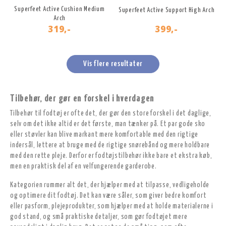
Superfeet Active Cushion Medium
Superfeet Active Support High Arch
Arch
319,-
399,-
Vis flere resultater
Tilbehør, der gør en forskel i hverdagen
Tilbehør til fodtøj er ofte det, der gør den store forskel i det daglige,
selv om det ikke altid er det første, man tænker på. Et par gode sko
eller støvler kan blive markant mere komfortable med den rigtige
indersål, lettere at bruge med de rigtige snørebånd og mere holdbare
med den rette pleje. Derfor er fodtøjstilbehør ikke bare et ekstra køb,
men en praktisk del af en velfungerende garderobe.
Kategorien rummer alt det, der hjælper med at tilpasse, vedligeholde
og optimere dit fodtøj. Det kan være såler, som giver bedre komfort
eller pasform, plejeprodukter, som hjælper med at holde materialerne i
god stand, og små praktiske detaljer, som gør fodtøjet mere