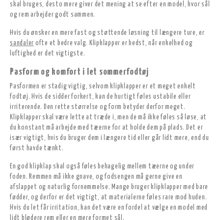
skal bruges, desto mere giver det mening at se efter en model, hvor sål
og rem arbejder godt sammen.
Hvis du ønsker en mere fast og støttende løsning til længere ture, er
sandaler
ofte et bedre valg. Klipklapper er bedst, når enkelhed og
luftighed er det vigtigste.
Pasform og komfort i let sommerfodtøj
Pasformen er stadig vigtig, selvom klipklapper er et meget enkelt
fodtøj. Hvis de sidder forkert, kan de hurtigt føles ustabile eller
irriterende. Den rette størrelse og form betyder derfor meget.
Klipklapper skal være lette at træde i, men de må ikke føles så løse, at
du konstant må arbejde med tæerne for at holde dem på plads. Det er
især vigtigt, hvis du bruger dem i længere tid eller går lidt mere, end du
først havde tænkt.
En god klipklap skal også føles behagelig mellem tæerne og under
foden. Remmen må ikke gnave, og fodsengen må gerne give en
afslappet og naturlig fornemmelse. Mange bruger klipklapper med bare
fødder, og derfor er det vigtigt, at materialerne føles rare mod huden.
Hvis du let får irritation, kan det være en fordel at vælge en model med
lidt blødere rem eller en mere formet sål.