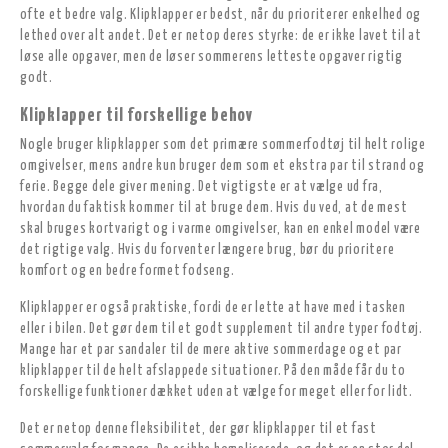
ofte et bedre valg. Klipklapper er bedst, når du prioriterer enkelhed og
lethed over alt andet. Det er netop deres styrke: de er ikke lavet til at
løse alle opgaver, men de løser sommerens letteste opgaver rigtig
godt.
Klipklapper til forskellige behov
Nogle bruger klipklapper som det primære sommerfodtøj til helt rolige
omgivelser, mens andre kun bruger dem som et ekstra par til strand og
ferie. Begge dele giver mening. Det vigtigste er at vælge ud fra,
hvordan du faktisk kommer til at bruge dem. Hvis du ved, at de mest
skal bruges kortvarigt og i varme omgivelser, kan en enkel model være
det rigtige valg. Hvis du forventer længere brug, bør du prioritere
komfort og en bedre formet fodseng.
Klipklapper er også praktiske, fordi de er lette at have med i tasken
eller i bilen. Det gør dem til et godt supplement til andre typer fodtøj.
Mange har et par sandaler til de mere aktive sommerdage og et par
klipklapper til de helt afslappede situationer. På den måde får du to
forskellige funktioner dækket uden at vælge for meget eller for lidt.
Det er netop denne fleksibilitet, der gør klipklapper til et fast