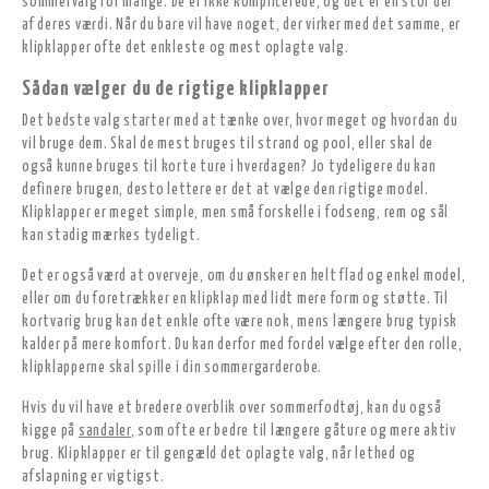
sommervalg for mange. De er ikke komplicerede, og det er en stor del
af deres værdi. Når du bare vil have noget, der virker med det samme, er
klipklapper ofte det enkleste og mest oplagte valg.
Sådan vælger du de rigtige klipklapper
Det bedste valg starter med at tænke over, hvor meget og hvordan du
vil bruge dem. Skal de mest bruges til strand og pool, eller skal de
også kunne bruges til korte ture i hverdagen? Jo tydeligere du kan
definere brugen, desto lettere er det at vælge den rigtige model.
Klipklapper er meget simple, men små forskelle i fodseng, rem og sål
kan stadig mærkes tydeligt.
Det er også værd at overveje, om du ønsker en helt flad og enkel model,
eller om du foretrækker en klipklap med lidt mere form og støtte. Til
kortvarig brug kan det enkle ofte være nok, mens længere brug typisk
kalder på mere komfort. Du kan derfor med fordel vælge efter den rolle,
klipklapperne skal spille i din sommergarderobe.
Hvis du vil have et bredere overblik over sommerfodtøj, kan du også
kigge på
sandaler
, som ofte er bedre til længere gåture og mere aktiv
brug. Klipklapper er til gengæld det oplagte valg, når lethed og
afslapning er vigtigst.