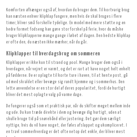
Komforten afhænger også af, hvordan du bruger dem. Til kortvarig brug
kan næsten enhver klipklap fungere, men hvis de skal bruges i flere
timer, bliver små forskelle tydelige. En model med mere støtte og en
bedre formet fodseng kan gøre stor forskel på ferie, hvor du måske
bruger klipklapperne mange gange i løbet af dagen. Den bedste klipklap
er ofte den, du næsten ikke mærker, når du går.
Klipklapper til hverdagsbrug om sommeren
Klipklapper er ikke kun til strand og pool. Mange bruger dem også i
hverdagen, når vejret er varmt, og det er rart at have noget helt enkelt
på fødderne. De er oplagte til korte ture i haven, til at hente post, gå
ud med skraldet eller bevæge sig rundt hjemme og i sommerhus. Den
lette anvendelse er en stor del af deres popularitet, fordi de hurtigt
bliver det mest oplagte valg på varme dage.
De fungerer også som et praktisk par, når du skifter meget mellem inde
og ude. Du kan træde direkte i dem og bevæge dig hurtigt, uden at
skulle bruge tid på snørebånd eller justering. Det gør dem særligt
nyttige, hvis du vil have noget, der føles afslappet og ukompliceret. I
en travl sommerhverdag er det ofte netop det enkle, der bliver mest