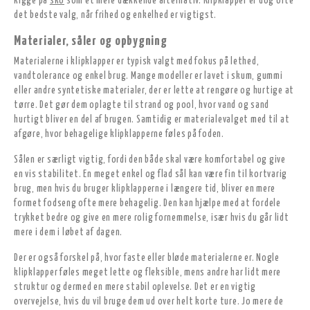
kigge på
sko
som et mere dækkende alternativ. Klipklapper er dog ofte
det bedste valg, når frihed og enkelhed er vigtigst.
Materialer, såler og opbygning
Materialerne i klipklapper er typisk valgt med fokus på lethed,
vandtolerance og enkel brug. Mange modeller er lavet i skum, gummi
eller andre syntetiske materialer, der er lette at rengøre og hurtige at
tørre. Det gør dem oplagte til strand og pool, hvor vand og sand
hurtigt bliver en del af brugen. Samtidig er materialevalget med til at
afgøre, hvor behagelige klipklapperne føles på foden.
Sålen er særligt vigtig, fordi den både skal være komfortabel og give
en vis stabilitet. En meget enkel og flad sål kan være fin til kortvarig
brug, men hvis du bruger klipklapperne i længere tid, bliver en mere
formet fodseng ofte mere behagelig. Den kan hjælpe med at fordele
trykket bedre og give en mere rolig fornemmelse, især hvis du går lidt
mere i dem i løbet af dagen.
Der er også forskel på, hvor faste eller bløde materialerne er. Nogle
klipklapper føles meget lette og fleksible, mens andre har lidt mere
struktur og dermed en mere stabil oplevelse. Det er en vigtig
overvejelse, hvis du vil bruge dem ud over helt korte ture. Jo mere de