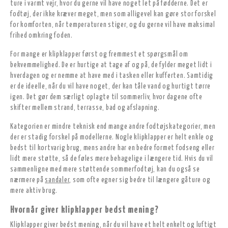
ture i varmt vejr, hvor du gerne vil have noget let på fødderne. Det er
fodtøj, der ikke kræver meget, men som alligevel kan gøre stor forskel
for komforten, når temperaturen stiger, og du gerne vil have maksimal
frihed omkring foden.
For mange er klipklapper først og fremmest et spørgsmål om
bekvemmelighed. De er hurtige at tage af og på, de fylder meget lidt i
hverdagen og er nemme at have med i tasken eller kufferten. Samtidig
er de ideelle, når du vil have noget, der kan tåle vand og hurtigt tørre
igen. Det gør dem særligt oplagte til sommerliv, hvor dagene ofte
skifter mellem strand, terrasse, bad og afslapning.
Kategorien er mindre teknisk end mange andre fodtøjskategorier, men
der er stadig forskel på modellerne. Nogle klipklapper er helt enkle og
bedst til kortvarig brug, mens andre har en bedre formet fodseng eller
lidt mere støtte, så de føles mere behagelige i længere tid. Hvis du vil
sammenligne med mere støttende sommerfodtøj, kan du også se
nærmere på
sandaler
, som ofte egner sig bedre til længere gåture og
mere aktiv brug.
Hvornår giver klipklapper bedst mening?
Klipklapper giver bedst mening, når du vil have et helt enkelt og luftigt