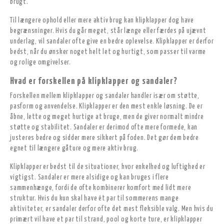
brugt.
Til længere ophold eller mere aktiv brug kan klipklapper dog have
begrænsninger. Hvis du går meget, står længe eller færdes på ujævnt
underlag, vil sandaler ofte give en bedre oplevelse. Klipklapper er derfor
bedst, når du ønsker noget helt let og hurtigt, som passer til varme
og rolige omgivelser.
Hvad er forskellen på klipklapper og sandaler?
Forskellen mellem klipklapper og sandaler handler især om støtte,
pasform og anvendelse. Klipklapper er den mest enkle løsning. De er
åbne, lette og meget hurtige at bruge, men de giver normalt mindre
støtte og stabilitet. Sandaler er derimod ofte mere formede, kan
justeres bedre og sidder mere sikkert på foden. Det gør dem bedre
egnet til længere gåture og mere aktiv brug.
Klipklapper er bedst til de situationer, hvor enkelhed og luftighed er
vigtigst. Sandaler er mere alsidige og kan bruges i flere
sammenhænge, fordi de ofte kombinerer komfort med lidt mere
struktur. Hvis du kun skal have ét par til sommerens mange
aktiviteter, er sandaler derfor ofte det mest fleksible valg. Men hvis du
primært vil have et par til strand, pool og korte ture, er klipklapper