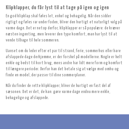
Klipklapper, du får lyst til at tage på igen og igen
En god klipklap skal føles let, enkel og behagelig. Når den sidder
rigtigt og føles rar under foden, bliver den hurtigt et naturligt valg på
varme dage. Det er netop derfor, klipklapper er så populære: de kræver
næsten ingenting, men leverer den type komfort, man har lyst til at
vende tilbage til hele sommeren.
Uanset om du leder efter et par til strand, ferie, sommerhus eller bare
afslappede dage derhjemme, er der forskel på modellerne. Nogle er helt
enkle og bedst til kort brug, mens andre har lidt mere form og komfort
til længere perioder. Derfor kan det betale sig at vælge med omhu og
finde en model, der passer til dine sommerplaner.
Når du finder de rette klipklapper, bliver de hurtigt en fast del af
sæsonen. Det er det, de kan: gøre varme dage endnu mere enkle,
behagelige og afslappede.