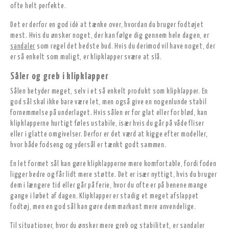
ofte helt perfekte.
Det er derfor en god idé at tænke over, hvordan du bruger fodtøjet
mest. Hvis du ønsker noget, der kan følge dig gennem hele dagen, er
sandaler
som regel det bedste bud. Hvis du derimod vil have noget, der
er så enkelt som muligt, er klipklapper svære at slå.
Såler og greb i klipklapper
Sålen betyder meget, selv i et så enkelt produkt som klipklapper. En
god sål skal ikke bare være let, men også give en nogenlunde stabil
fornemmelse på underlaget. Hvis sålen er for glat eller for blød, kan
klipklapperne hurtigt føles ustabile, især hvis du går på våde fliser
eller i glatte omgivelser. Derfor er det værd at kigge efter modeller,
hvor både fodseng og ydersål er tænkt godt sammen.
En let formet sål kan gøre klipklapperne mere komfortable, fordi foden
ligger bedre og får lidt mere støtte. Det er især nyttigt, hvis du bruger
dem i længere tid eller går på ferie, hvor du ofte er på benene mange
gange i løbet af dagen. Klipklapper er stadig et meget afslappet
fodtøj, men en god sål kan gøre dem markant mere anvendelige.
Til situationer, hvor du ønsker mere greb og stabilitet, er sandaler