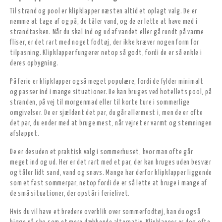
Til strand og pool er klipklapper næsten altid et oplagt valg. De er
nemme at tage af og på, de tåler vand, og de er lette at have med i
strandtasken. Når du skal ind og ud af vandet eller gå rundt på varme
fliser, er det rart med noget fodtøj, der ikke kræver nogen form for
tilpasning. Klipklapper fungerer netop så godt, fordi de er så enkle i
deres opbygning.
På ferie er klipklapper også meget populære, fordi de fylder minimalt
og passer ind i mange situationer. De kan bruges ved hotellets pool, på
stranden, på vej til morgenmad eller til korte ture i sommerlige
omgivelser. De er sjældent det par, du går allermest i, men de er ofte
det par, du ender med at bruge mest, når vejret er varmt og stemningen
afslappet.
De er desuden et praktisk valg i sommerhuset, hvor man ofte går
meget ind og ud. Her er det rart med et par, der kan bruges uden besvær
og tåler lidt sand, vand og snavs. Mange har derfor klipklapper liggende
som et fast sommerpar, netop fordi de er så lette at bruge i mange af
de små situationer, der opstår i ferielivet.
Hvis du vil have et bredere overblik over sommerfodtøj, kan du også