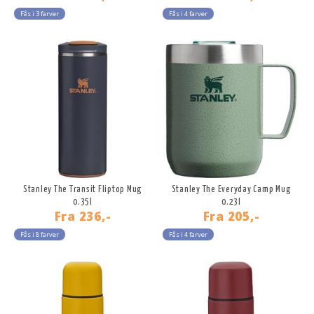
Fås i 3 farver
Fås i 4 farver
Stanley The Transit Fliptop Mug
Stanley The Everyday Camp Mug
0.35l
0.23l
Fra
236,-
Fra
205,-
Fås i 8 farver
Fås i 4 farver