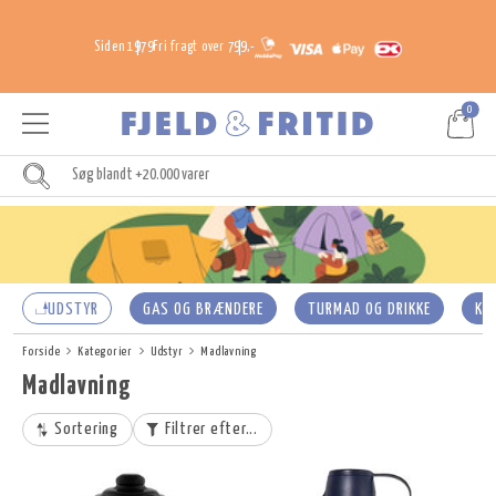
Siden 1979
Fri fragt over 799,-
0
UDSTYR
GAS OG BRÆNDERE
TURMAD OG DRIKKE
KO
Forside
Kategorier
Udstyr
Madlavning
Madlavning
Sortering
Filtrer efter...