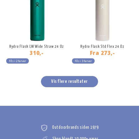
Hydro Flask LW Wide Straw 24 Oz
Hydro Flask Std Flex 24 Oz
310,-
Fra
273,-
Fås i 2 farver
Fås i 3 farver
Vis flere resultater
Outdoorbrands siden 1979