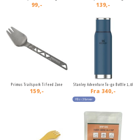
99,-
139,-
Primus Trailspork Ti Feed Zone
Stanley Adventure To-go Bottle 1,0l
159,-
Fra
340,-
Fås i 3 farver