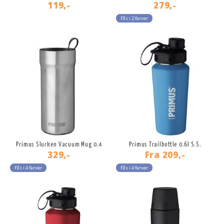
119,-
279,-
Fås i 2 farver
Primus Slurken Vacuum Mug 0.4
Primus Trailbottle 0.6l S.S.
329,-
Fra
209,-
Fås i 4 farver
Fås i 4 farver