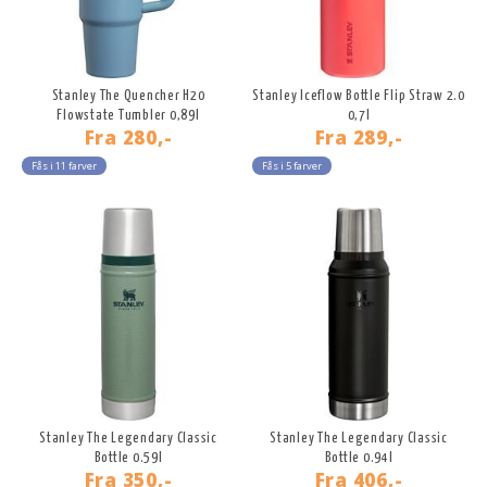
Stanley The Quencher H20
Stanley Iceflow Bottle Flip Straw 2.0
Flowstate Tumbler 0,89l
0,7l
Fra
280,-
Fra
289,-
Fås i 11 farver
Fås i 5 farver
Stanley The Legendary Classic
Stanley The Legendary Classic
Bottle 0.59l
Bottle 0.94l
Fra
350,-
Fra
406,-