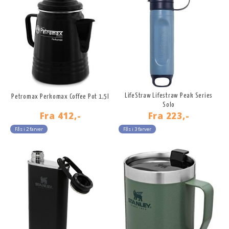
LifeStraw Lifestraw Peak Series
Petromax Perkomax Coffee Pot 1,5l
Solo
Fra
412,-
Fra
223,-
Fås i 2 farver
Fås i 3 farver