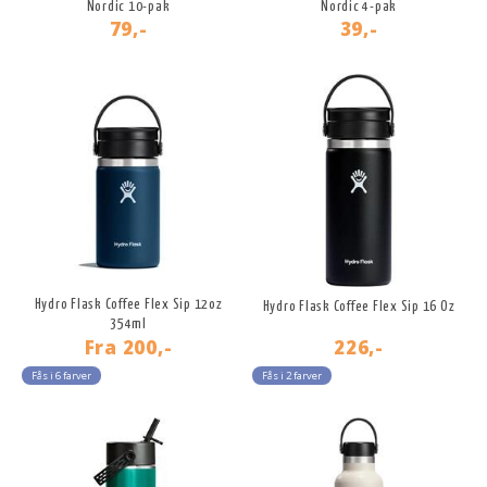
Nordic 10-pak
Nordic 4-pak
79,-
39,-
Hydro Flask Coffee Flex Sip 12oz
Hydro Flask Coffee Flex Sip 16 Oz
354ml
Fra
200,-
226,-
Fås i 6 farver
Fås i 2 farver