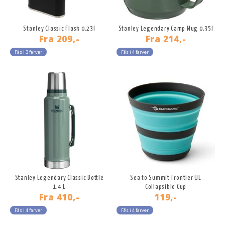
Stanley Classic Flask 0.23l
Stanley Legendary Camp Mug 0,35l
Fra
209,-
Fra
214,-
Fås i 3 farver
Fås i 4 farver
Stanley Legendary Classic Bottle
Sea to Summit Frontier UL
1,4 L
Collapsible Cup
Fra
410,-
119,-
Fås i 4 farver
Fås i 4 farver