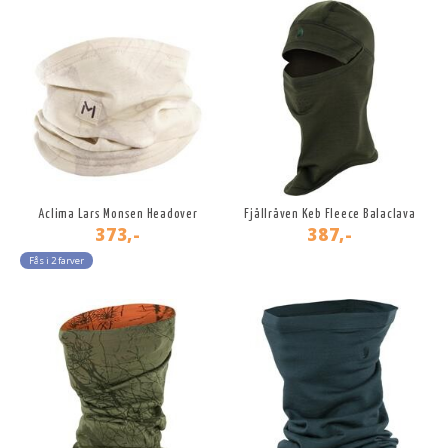
Aclima Lars Monsen Headover
Fjällräven Keb Fleece Balaclava
373,-
387,-
Fås i 2 farver