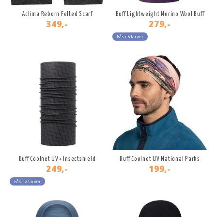
Aclima Reborn Felted Scarf
Buff Lightweight Merino Wool Buff
349,-
279,-
Fås i 5 farver
Buff Coolnet UV+ Insectshield
Buff Coolnet UV National Parks
249,-
199,-
Fås i 2 farver