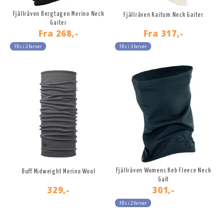
Fjällräven Bergtagen Merino Neck
Fjällräven Kaitum Neck Gaiter
Gaiter
Fra
268,-
Fra
317,-
Fås i 2 farver
Fås i 3 farver
Fjällräven Womens Keb Fleece Neck
Buff Midweight Merino Wool
Gait
329,-
301,-
Fås i 2 farver