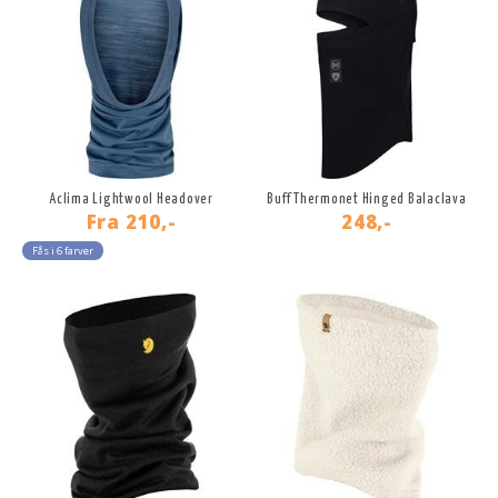
Aclima Lightwool Headover
Buff Thermonet Hinged Balaclava
Fra
210,-
248,-
Fås i 6 farver