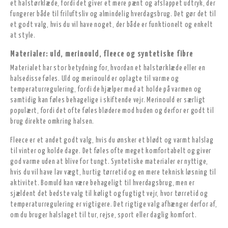
et halstørklæde, fordi det giver et mere pænt og afslappet udtryk, der
fungerer både til friluftsliv og almindelig hverdagsbrug. Det gør det til
et godt valg, hvis du vil have noget, der både er funktionelt og enkelt
at style.
Materialer: uld, merinould, fleece og syntetiske fibre
Materialet har stor betydning for, hvordan et halstørklæde eller en
halsedisse føles. Uld og merinould er oplagte til varme og
temperaturregulering, fordi de hjælper med at holde på varmen og
samtidig kan føles behagelige i skiftende vejr. Merinould er særligt
populært, fordi det ofte føles blødere mod huden og derfor er godt til
brug direkte omkring halsen.
Fleece er et andet godt valg, hvis du ønsker et blødt og varmt halslag
til vinter og kolde dage. Det føles ofte meget komfortabelt og giver
god varme uden at blive for tungt. Syntetiske materialer er nyttige,
hvis du vil have lav vægt, hurtig tørretid og en mere teknisk løsning til
aktivitet. Bomuld kan være behageligt til hverdagsbrug, men er
sjældent det bedste valg til køligt og fugtigt vejr, hvor tørretid og
temperaturregulering er vigtigere. Det rigtige valg afhænger derfor af,
om du bruger halslaget til tur, rejse, sport eller daglig komfort.