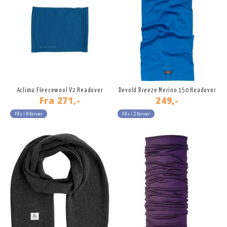
Aclima Fleecewool V2 Headover
Devold Breeze Merino 150 Headover
Fra
271,-
249,-
Fås i 9 farver
Fås i 2 farver