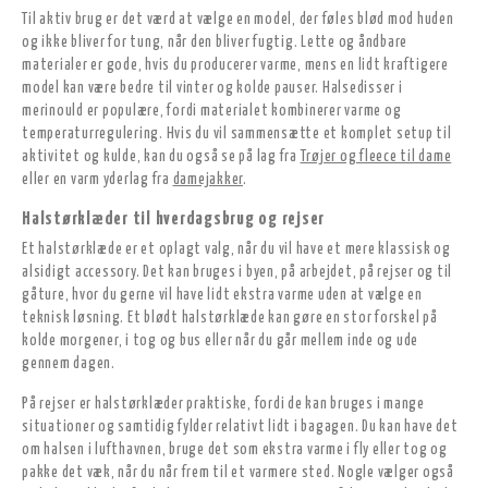
Til aktiv brug er det værd at vælge en model, der føles blød mod huden
og ikke bliver for tung, når den bliver fugtig. Lette og åndbare
materialer er gode, hvis du producerer varme, mens en lidt kraftigere
model kan være bedre til vinter og kolde pauser. Halsedisser i
merinould er populære, fordi materialet kombinerer varme og
temperaturregulering. Hvis du vil sammensætte et komplet setup til
aktivitet og kulde, kan du også se på lag fra
Trøjer og fleece til dame
eller en varm yderlag fra
damejakker
.
Halstørklæder til hverdagsbrug og rejser
Et halstørklæde er et oplagt valg, når du vil have et mere klassisk og
alsidigt accessory. Det kan bruges i byen, på arbejdet, på rejser og til
gåture, hvor du gerne vil have lidt ekstra varme uden at vælge en
teknisk løsning. Et blødt halstørklæde kan gøre en stor forskel på
kolde morgener, i tog og bus eller når du går mellem inde og ude
gennem dagen.
På rejser er halstørklæder praktiske, fordi de kan bruges i mange
situationer og samtidig fylder relativt lidt i bagagen. Du kan have det
om halsen i lufthavnen, bruge det som ekstra varme i fly eller tog og
pakke det væk, når du når frem til et varmere sted. Nogle vælger også