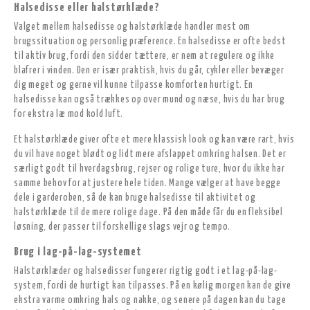
Halsedisse eller halstørklæde?
Valget mellem halsedisse og halstørklæde handler mest om
brugssituation og personlig præference. En halsedisse er ofte bedst
til aktiv brug, fordi den sidder tættere, er nem at regulere og ikke
blafrer i vinden. Den er især praktisk, hvis du går, cykler eller bevæger
dig meget og gerne vil kunne tilpasse komforten hurtigt. En
halsedisse kan også trækkes op over mund og næse, hvis du har brug
for ekstra læ mod kold luft.
Et halstørklæde giver ofte et mere klassisk look og kan være rart, hvis
du vil have noget blødt og lidt mere afslappet omkring halsen. Det er
særligt godt til hverdagsbrug, rejser og rolige ture, hvor du ikke har
samme behov for at justere hele tiden. Mange vælger at have begge
dele i garderoben, så de kan bruge halsedisse til aktivitet og
halstørklæde til de mere rolige dage. På den måde får du en fleksibel
løsning, der passer til forskellige slags vejr og tempo.
Brug i lag-på-lag-systemet
Halstørklæder og halsedisser fungerer rigtig godt i et lag-på-lag-
system, fordi de hurtigt kan tilpasses. På en kølig morgen kan de give
ekstra varme omkring hals og nakke, og senere på dagen kan du tage