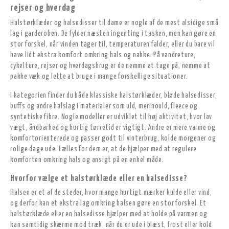
rejser og hverdag
Halstørklæder og halsedisser til dame er nogle af de mest alsidige små
lag i garderoben. De fylder næsten ingenting i tasken, men kan gøre en
stor forskel, når vinden tager til, temperaturen falder, eller du bare vil
have lidt ekstra komfort omkring hals og nakke. På vandreture,
cykelture, rejser og hverdagsbrug er de nemme at tage på, nemme at
pakke væk og lette at bruge i mange forskellige situationer.
I kategorien finder du både klassiske halstørklæder, bløde halsedisser,
buffs og andre halslag i materialer som uld, merinould, fleece og
syntetiske fibre. Nogle modeller er udviklet til høj aktivitet, hvor lav
vægt, åndbarhed og hurtig tørretid er vigtigt. Andre er mere varme og
komfortorienterede og passer godt til vinterbrug, kolde morgener og
rolige dage ude. Fælles for dem er, at de hjælper med at regulere
komforten omkring hals og ansigt på en enkel måde.
Hvorfor vælge et halstørklæde eller en halsedisse?
Halsen er et af de steder, hvor mange hurtigt mærker kulde eller vind,
og derfor kan et ekstra lag omkring halsen gøre en stor forskel. Et
halstørklæde eller en halsedisse hjælper med at holde på varmen og
kan samtidig skærme mod træk, når du er ude i blæst, frost eller kold