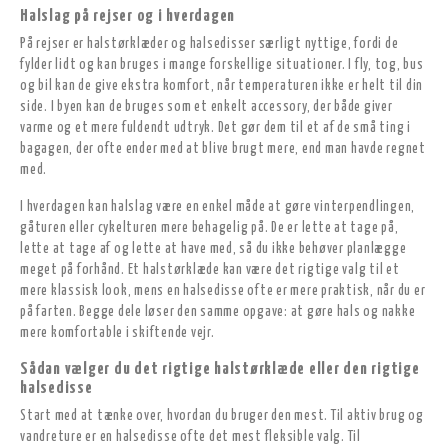
Halslag på rejser og i hverdagen
På rejser er halstørklæder og halsedisser særligt nyttige, fordi de
fylder lidt og kan bruges i mange forskellige situationer. I fly, tog, bus
og bil kan de give ekstra komfort, når temperaturen ikke er helt til din
side. I byen kan de bruges som et enkelt accessory, der både giver
varme og et mere fuldendt udtryk. Det gør dem til et af de små ting i
bagagen, der ofte ender med at blive brugt mere, end man havde regnet
med.
I hverdagen kan halslag være en enkel måde at gøre vinterpendlingen,
gåturen eller cykelturen mere behagelig på. De er lette at tage på,
lette at tage af og lette at have med, så du ikke behøver planlægge
meget på forhånd. Et halstørklæde kan være det rigtige valg til et
mere klassisk look, mens en halsedisse ofte er mere praktisk, når du er
på farten. Begge dele løser den samme opgave: at gøre hals og nakke
mere komfortable i skiftende vejr.
Sådan vælger du det rigtige halstørklæde eller den rigtige
halsedisse
Start med at tænke over, hvordan du bruger den mest. Til aktiv brug og
vandreture er en halsedisse ofte det mest fleksible valg. Til