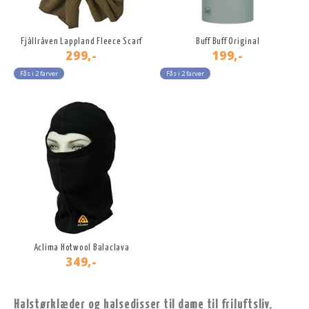
Fjällräven Lappland Fleece Scarf
Buff Buff Original
299,-
199,-
Fås i 2 farver
Fås i 2 farver
Aclima Hotwool Balaclava
349,-
Halstørklæder og halsedisser til dame til friluftsliv,