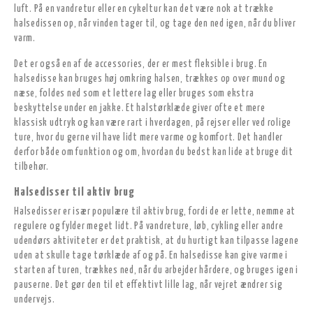
luft. På en vandretur eller en cykeltur kan det være nok at trække
halsedissen op, når vinden tager til, og tage den ned igen, når du bliver
varm.
Det er også en af de accessories, der er mest fleksible i brug. En
halsedisse kan bruges høj omkring halsen, trækkes op over mund og
næse, foldes ned som et lettere lag eller bruges som ekstra
beskyttelse under en jakke. Et halstørklæde giver ofte et mere
klassisk udtryk og kan være rart i hverdagen, på rejser eller ved rolige
ture, hvor du gerne vil have lidt mere varme og komfort. Det handler
derfor både om funktion og om, hvordan du bedst kan lide at bruge dit
tilbehør.
Halsedisser til aktiv brug
Halsedisser er især populære til aktiv brug, fordi de er lette, nemme at
regulere og fylder meget lidt. På vandreture, løb, cykling eller andre
udendørs aktiviteter er det praktisk, at du hurtigt kan tilpasse lagene
uden at skulle tage tørklæde af og på. En halsedisse kan give varme i
starten af turen, trækkes ned, når du arbejder hårdere, og bruges igen i
pauserne. Det gør den til et effektivt lille lag, når vejret ændrer sig
undervejs.