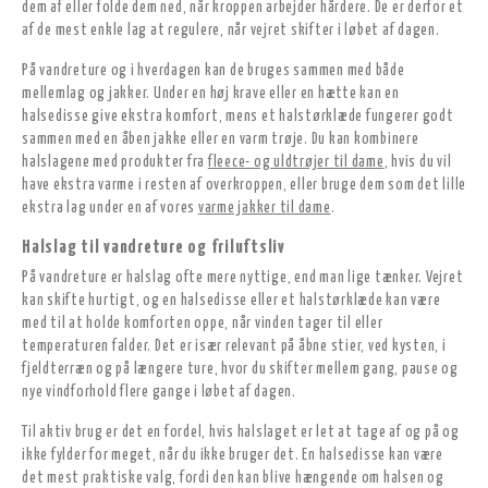
dem af eller folde dem ned, når kroppen arbejder hårdere. De er derfor et
af de mest enkle lag at regulere, når vejret skifter i løbet af dagen.
På vandreture og i hverdagen kan de bruges sammen med både
mellemlag og jakker. Under en høj krave eller en hætte kan en
halsedisse give ekstra komfort, mens et halstørklæde fungerer godt
sammen med en åben jakke eller en varm trøje. Du kan kombinere
halslagene med produkter fra
fleece- og uldtrøjer til dame
, hvis du vil
have ekstra varme i resten af overkroppen, eller bruge dem som det lille
ekstra lag under en af vores
varme jakker til dame
.
Halslag til vandreture og friluftsliv
På vandreture er halslag ofte mere nyttige, end man lige tænker. Vejret
kan skifte hurtigt, og en halsedisse eller et halstørklæde kan være
med til at holde komforten oppe, når vinden tager til eller
temperaturen falder. Det er især relevant på åbne stier, ved kysten, i
fjeldterræn og på længere ture, hvor du skifter mellem gang, pause og
nye vindforhold flere gange i løbet af dagen.
Til aktiv brug er det en fordel, hvis halslaget er let at tage af og på og
ikke fylder for meget, når du ikke bruger det. En halsedisse kan være
det mest praktiske valg, fordi den kan blive hængende om halsen og