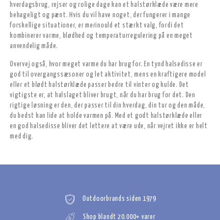
hverdagsbrug, rejser og rolige dage kan et halstørklæde være mere
behageligt og pænt. Hvis du vil have noget, der fungerer i mange
forskellige situationer, er merinould et stærkt valg, fordi det
kombinerer varme, blødhed og temperaturregulering på en meget
anvendelig måde.
Overvej også, hvor meget varme du har brug for. En tynd halsedisse er
god til overgangssæsoner og let aktivitet, mens en kraftigere model
eller et blødt halstørklæde passer bedre til vinter og kulde. Det
vigtigste er, at halslaget bliver brugt, når du har brug for det. Den
rigtige løsning er den, der passer til din hverdag, din tur og den måde,
du bedst kan lide at holde varmen på. Med et godt halstørklæde eller
en god halsedisse bliver det lettere at være ude, når vejret ikke er helt
med dig.
Outdoorbrands siden 1979
Shop blandt 20.000+ varer