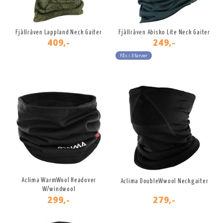
Fjällräven Lappland Neck Gaiter
Fjällräven Abisko Lite Neck Gaiter
409,-
249,-
Fås i 3 farver
Aclima WarmWool Headover
Aclima DoubleWwool Neckgaiter
W/windwool
299,-
279,-