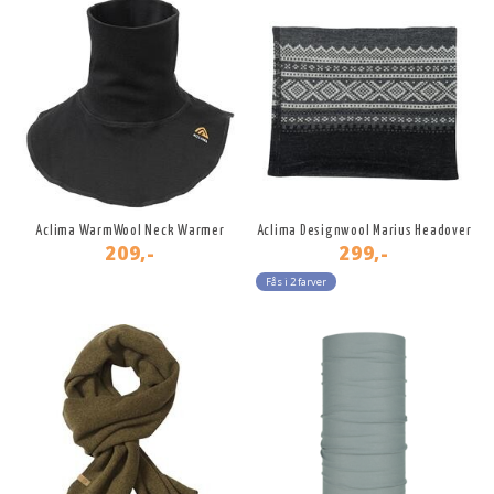
Aclima WarmWool Neck Warmer
Aclima Designwool Marius Headover
209,-
299,-
Fås i 2 farver