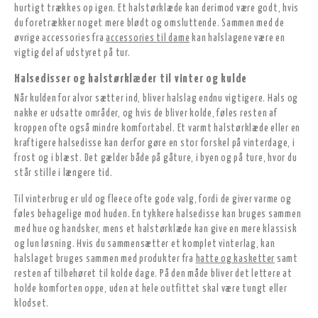
hurtigt trækkes op igen. Et halstørklæde kan derimod være godt, hvis
du foretrækker noget mere blødt og omsluttende. Sammen med de
øvrige accessories fra
accessories til dame
kan halslagene være en
vigtig del af udstyret på tur.
Halsedisser og halstørklæder til vinter og kulde
Når kulden for alvor sætter ind, bliver halslag endnu vigtigere. Hals og
nakke er udsatte områder, og hvis de bliver kolde, føles resten af
kroppen ofte også mindre komfortabel. Et varmt halstørklæde eller en
kraftigere halsedisse kan derfor gøre en stor forskel på vinterdage, i
frost og i blæst. Det gælder både på gåture, i byen og på ture, hvor du
står stille i længere tid.
Til vinterbrug er uld og fleece ofte gode valg, fordi de giver varme og
føles behagelige mod huden. En tykkere halsedisse kan bruges sammen
med hue og handsker, mens et halstørklæde kan give en mere klassisk
og lun løsning. Hvis du sammensætter et komplet vinterlag, kan
halslaget bruges sammen med produkter fra
hatte og kasketter
samt
resten af tilbehøret til kolde dage. På den måde bliver det lettere at
holde komforten oppe, uden at hele outfittet skal være tungt eller
klodset.