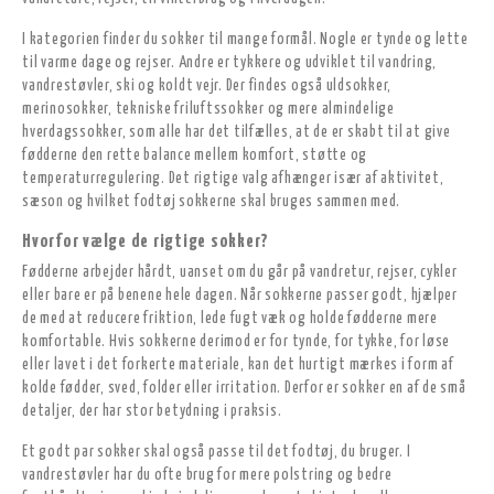
I kategorien finder du sokker til mange formål. Nogle er tynde og lette
til varme dage og rejser. Andre er tykkere og udviklet til vandring,
vandrestøvler, ski og koldt vejr. Der findes også uldsokker,
merinosokker, tekniske friluftssokker og mere almindelige
hverdagssokker, som alle har det tilfælles, at de er skabt til at give
fødderne den rette balance mellem komfort, støtte og
temperaturregulering. Det rigtige valg afhænger især af aktivitet,
sæson og hvilket fodtøj sokkerne skal bruges sammen med.
Hvorfor vælge de rigtige sokker?
Fødderne arbejder hårdt, uanset om du går på vandretur, rejser, cykler
eller bare er på benene hele dagen. Når sokkerne passer godt, hjælper
de med at reducere friktion, lede fugt væk og holde fødderne mere
komfortable. Hvis sokkerne derimod er for tynde, for tykke, for løse
eller lavet i det forkerte materiale, kan det hurtigt mærkes i form af
kolde fødder, sved, folder eller irritation. Derfor er sokker en af de små
detaljer, der har stor betydning i praksis.
Et godt par sokker skal også passe til det fodtøj, du bruger. I
vandrestøvler har du ofte brug for mere polstring og bedre