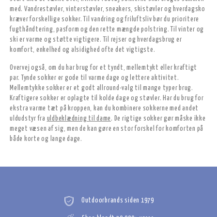
med. Vandrestøvler, vinterstøvler, sneakers, skistøvler og hverdagsko
kræver forskellige sokker. Til vandring og friluftsliv bør du prioritere
fugthåndtering, pasform og den rette mængde polstring. Til vinter og
ski er varme og støtte vigtigere. Til rejser og hverdagsbrug er
komfort, enkelhed og alsidighed ofte det vigtigste.
Overvej også, om du har brug for et tyndt, mellemtykt eller kraftigt
par. Tynde sokker er gode til varme dage og lettere aktivitet.
Mellemtykke sokker er et godt allround-valg til mange typer brug.
Kraftigere sokker er oplagte til kolde dage og støvler. Har du brug for
ekstra varme tæt på kroppen, kan du kombinere sokkerne med andet
uldudstyr fra
uldbeklædning til dame
. De rigtige sokker gør måske ikke
meget væsen af sig, men de kan gøre en stor forskel for komforten på
både korte og lange dage.
Outdoorbrands siden 1979