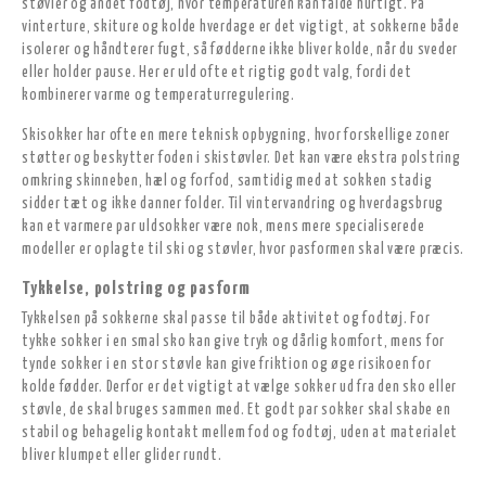
støvler og andet fodtøj, hvor temperaturen kan falde hurtigt. På
vinterture, skiture og kolde hverdage er det vigtigt, at sokkerne både
isolerer og håndterer fugt, så fødderne ikke bliver kolde, når du sveder
eller holder pause. Her er uld ofte et rigtig godt valg, fordi det
kombinerer varme og temperaturregulering.
Skisokker har ofte en mere teknisk opbygning, hvor forskellige zoner
støtter og beskytter foden i skistøvler. Det kan være ekstra polstring
omkring skinneben, hæl og forfod, samtidig med at sokken stadig
sidder tæt og ikke danner folder. Til vintervandring og hverdagsbrug
kan et varmere par uldsokker være nok, mens mere specialiserede
modeller er oplagte til ski og støvler, hvor pasformen skal være præcis.
Tykkelse, polstring og pasform
Tykkelsen på sokkerne skal passe til både aktivitet og fodtøj. For
tykke sokker i en smal sko kan give tryk og dårlig komfort, mens for
tynde sokker i en stor støvle kan give friktion og øge risikoen for
kolde fødder. Derfor er det vigtigt at vælge sokker ud fra den sko eller
støvle, de skal bruges sammen med. Et godt par sokker skal skabe en
stabil og behagelig kontakt mellem fod og fodtøj, uden at materialet
bliver klumpet eller glider rundt.