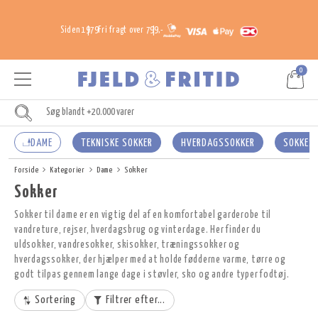
Siden 1979
Fri fragt over 799,-
0
DAME
TEKNISKE SOKKER
HVERDAGSSOKKER
SOKKES
Forside
Kategorier
Dame
Sokker
Sokker
Sokker til dame er en vigtig del af en komfortabel garderobe til
vandreture, rejser, hverdagsbrug og vinterdage. Her finder du
uldsokker, vandresokker, skisokker, træningssokker og
hverdagssokker, der hjælper med at holde fødderne varme, tørre og
godt tilpas gennem lange dage i støvler, sko og andre typer fodtøj.
Sortering
Filtrer efter...