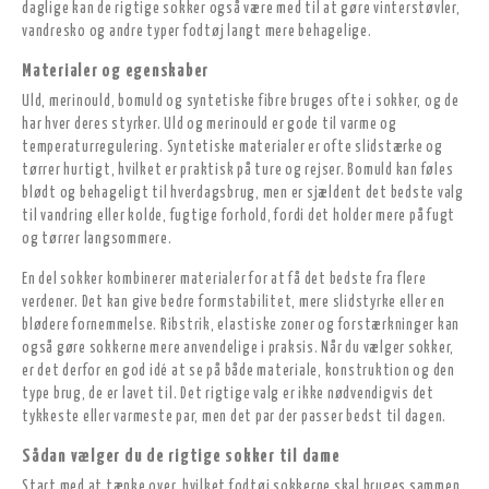
daglige kan de rigtige sokker også være med til at gøre vinterstøvler,
vandresko og andre typer fodtøj langt mere behagelige.
Materialer og egenskaber
Uld, merinould, bomuld og syntetiske fibre bruges ofte i sokker, og de
har hver deres styrker. Uld og merinould er gode til varme og
temperaturregulering. Syntetiske materialer er ofte slidstærke og
tørrer hurtigt, hvilket er praktisk på ture og rejser. Bomuld kan føles
blødt og behageligt til hverdagsbrug, men er sjældent det bedste valg
til vandring eller kolde, fugtige forhold, fordi det holder mere på fugt
og tørrer langsommere.
En del sokker kombinerer materialer for at få det bedste fra flere
verdener. Det kan give bedre formstabilitet, mere slidstyrke eller en
blødere fornemmelse. Ribstrik, elastiske zoner og forstærkninger kan
også gøre sokkerne mere anvendelige i praksis. Når du vælger sokker,
er det derfor en god idé at se på både materiale, konstruktion og den
type brug, de er lavet til. Det rigtige valg er ikke nødvendigvis det
tykkeste eller varmeste par, men det par der passer bedst til dagen.
Sådan vælger du de rigtige sokker til dame
Start med at tænke over, hvilket fodtøj sokkerne skal bruges sammen