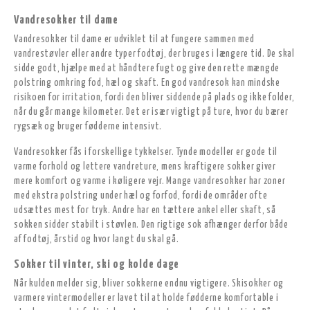
Vandresokker til dame
Vandresokker til dame er udviklet til at fungere sammen med
vandrestøvler eller andre typer fodtøj, der bruges i længere tid. De skal
sidde godt, hjælpe med at håndtere fugt og give den rette mængde
polstring omkring fod, hæl og skaft. En god vandresok kan mindske
risikoen for irritation, fordi den bliver siddende på plads og ikke folder,
når du går mange kilometer. Det er især vigtigt på ture, hvor du bærer
rygsæk og bruger fødderne intensivt.
Vandresokker fås i forskellige tykkelser. Tynde modeller er gode til
varme forhold og lettere vandreture, mens kraftigere sokker giver
mere komfort og varme i køligere vejr. Mange vandresokker har zoner
med ekstra polstring under hæl og forfod, fordi de områder ofte
udsættes mest for tryk. Andre har en tættere ankel eller skaft, så
sokken sidder stabilt i støvlen. Den rigtige sok afhænger derfor både
af fodtøj, årstid og hvor langt du skal gå.
Sokker til vinter, ski og kolde dage
Når kulden melder sig, bliver sokkerne endnu vigtigere. Skisokker og
varmere vintermodeller er lavet til at holde fødderne komfortable i