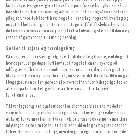
kolde dage. Mange vælger at have flere par i forskellig tykkelse, så de
kan skifte mellem sæsoner og aktiviteter. Det kan også være en fordel
på rejser, hvor du både vil have noget til vandring, noget til hverdag og
noget til kolde morgener. I samme kategori af friluftsbeklædning kan
du kombinere sokkerne med produkter fra
bukser og shorts til dame
og
resten af garderoben til ture og hverdag.
Sokker til rejser og hverdagsbrug
På rejser er sokker særligt vigtige, fordi du ofte går mere, end du gør i
hverdagen. Lange dage i lufthavne, på togstationer, i byer og på
udflugter stiller krav til komforten. Her er sokker, der sidder godt, er
bløde mod huden og tørrer hurtigt, en stor fordel. De fylder ikke meget
i bagagen, men de kan gøre en stor forskel for, hvor behageligt det er
at være på farten. Det gælder især, hvis du vil pakke få, men
funktionelle lag.
Til hverdagsbrug kan tynde uldsokker eller mere klassiske modeller
være nok. De skal gerne kunne bruges i sko, støvler og sneakers uden
at føles for varme eller for tykke. Hvis du bruger sokkerne mange timer
ad gangen, er det en fordel, at de bliver siddende godt og ikke danner
folder. Det er en enkel detalje, men den gør meget for komforten. I det