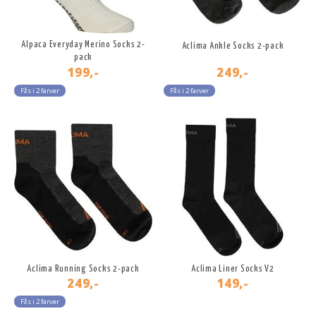
Alpaca Everyday Merino Socks 2-
Aclima Ankle Socks 2-pack
pack
199,-
249,-
Fås i 2 farver
Fås i 2 farver
Aclima Running Socks 2-pack
Aclima Liner Socks V2
249,-
149,-
Fås i 2 farver