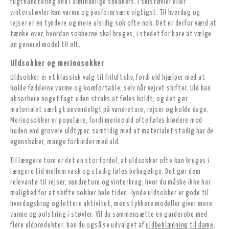
fugthåndtering end i almindelige sneakers. I skistøvler eller
vinterstøvler kan varme og pasform være vigtigst. Til hverdag og
rejser er en tyndere og mere alsidig sok ofte nok. Det er derfor værd at
tænke over, hvordan sokkerne skal bruges, i stedet for bare at vælge
en generel model til alt.
Uldsokker og merinosokker
Uldsokker er et klassisk valg til friluftsliv, fordi uld hjælper med at
holde fødderne varme og komfortable, selv når vejret skifter. Uld kan
absorbere noget fugt uden straks at føles koldt, og det gør
materialet særligt anvendeligt på vandreture, rejser og kolde dage.
Merinosokker er populære, fordi merinould ofte føles blødere mod
huden end grovere uldtyper, samtidig med at materialet stadig har de
egenskaber, mange forbinder med uld.
Til længere ture er det en stor fordel, at uldsokker ofte kan bruges i
længere tid mellem vask og stadig føles behagelige. Det gør dem
relevante til rejser, vandreture og vinterbrug, hvor du måske ikke har
mulighed for at skifte sokker hele tiden. Tynde uldsokker er gode til
hverdagsbrug og lettere aktivitet, mens tykkere modeller giver mere
varme og polstring i støvler. Vil du sammensætte en garderobe med
flere uldprodukter, kan du også se udvalget af
uldbeklædning til dame
.