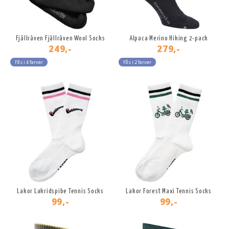
Fjällräven Fjällräven Wool Socks
Alpaca Merino Hiking 2-pack
249,-
279,-
Fås i 4 farver
Fås i 2 farver
Lakor Lakridspibe Tennis Socks
Lakor Forest Maxi Tennis Socks
99,-
99,-