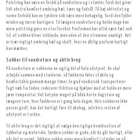
Polstring kan være en fordel på vandreture og i støvler, fordi det giver
lidt ekstra komfort omkring hæl, tæer og fodsål. Til høj aktivitet og
varme forhold kan en tyndere sok være mere behagelig, fordi den fylder
mindre og tørrer hurtigere. Til længere vandreture og kolde dage kan
mere polstring gøre en stor forskel. Pasformen bør altid være tæt nok
til, at sokken bliver siddende, men uden at den strammer unødigt. Det
er især vigtigt omkring hæl og skaft, hvor en dårlig pasform hurtigt
kan mærkes.
Sokker til vandreture og aktiv brug
På vandreture er sokkerne en vigtig del af hele udstyret. De skal
arbejde sammen med støvlerne, så fødderne føles stabile og
komfortable gennem mange timer. En god vandresok transporterer
fugt væk fra foden, reducerer friktion og hjælper med at holde en mere
jævn temperatur. Det betyder meget på både korte dagsture og
længere ture, hvor fødderne er i gang hele dagen. Hvis sokkerne ikke
passer godt, kan det hurtigt føre til ubehag, selv hvis resten af
udstyret er i orden.
Til aktiv brug er det vigtigt at vælge den rigtige kombination af
tykkelse og materiale. Tyndere sokker er gode, når du går hurtigt, eller
når det er varmt. Tykkere sokker giver mere komfort i støvler og på