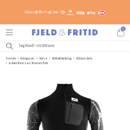
Siden 1979
Fri fragt over 799,-
0
Forside
Kategorier
Herre
Uldbeklædning
Uldoverdele
Aclima Mens Lars Monsen Polo