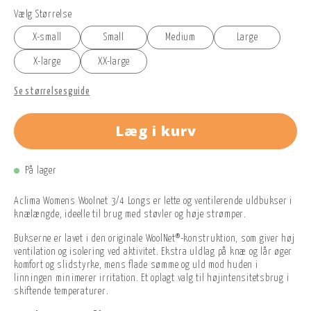
Vælg Størrelse
X-small
Small
Medium
Large
X-large
XX-large
Se størrelsesguide
Læg i kurv
På lager
Aclima Womens Woolnet 3/4 Longs er lette og ventilerende uldbukser i
knælængde, ideelle til brug med støvler og høje strømper.
Bukserne er lavet i den originale WoolNet®-konstruktion, som giver høj
ventilation og isolering ved aktivitet. Ekstra uldlag på knæ og lår øger
komfort og slidstyrke, mens flade sømme og uld mod huden i
linningen minimerer irritation. Et oplagt valg til højintensitetsbrug i
skiftende temperaturer.