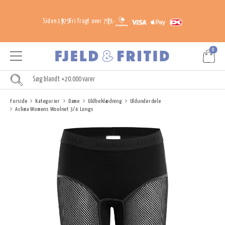
Siden 1979
Fri fragt over 799,-
0
Forside
Kategorier
Dame
Uldbeklædning
Uldunderdele
Aclima Womens Woolnet 3/4 Longs