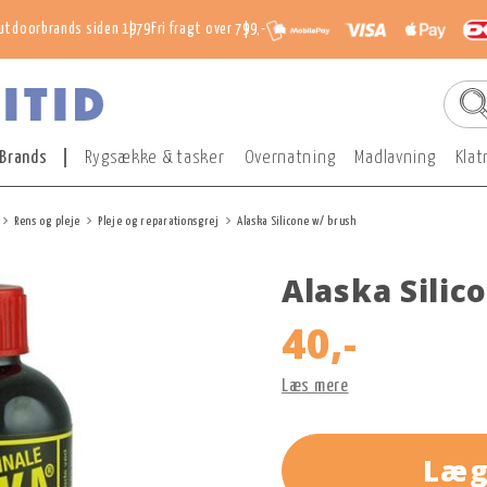
utdoorbrands siden 1979
Fri fragt over 799,-
Brands
Rygsække & tasker
Overnatning
Madlavning
Klat
Rens og pleje
Pleje og reparationsgrej
Alaska Silicone w/ brush
Alaska Silic
40,-
Læs mere
Læg