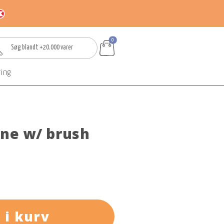
0
ring
one w/ brush
 i kurv