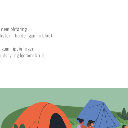
r nem påføring
ilister – holder gummi blødt
og gummipakninger
ftsudstyr og hjemmebrug