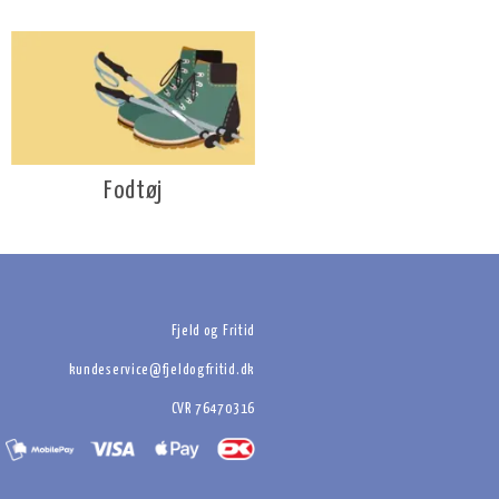
Fodtøj
Fjeld og Fritid
kundeservice@fjeldogfritid.dk
CVR 76470316