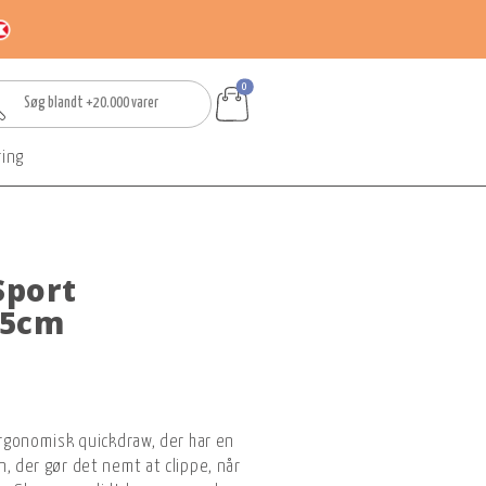
0
ring
Sport
25cm
 ergonomisk quickdraw, der har en
, der gør det nemt at clippe, når