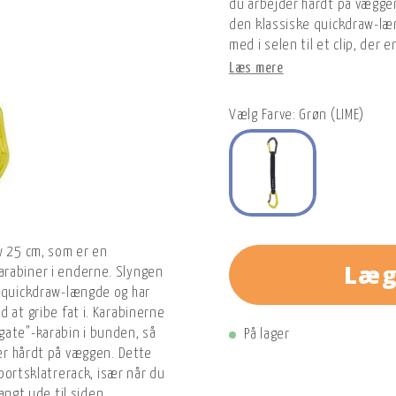
du arbejder hårdt på væggen
den klassiske quickdraw-læn
med i selen til et clip, der 
Læs mere
Vælg Farve: Grøn (LIME)
w 25 cm, som er en
Læg
rabiner i enderne. Slyngen
e quickdraw-længde og har
 at gribe fat i. Karabinerne
gate"-karabin i bunden, så
På lager
der hårdt på væggen. Dette
 sportsklatrerack, især når du
langt ude til siden.