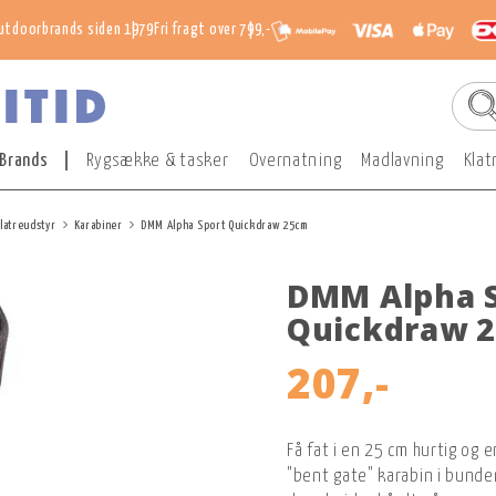
utdoorbrands siden 1979
Fri fragt over 799,-
Brands
Rygsække & tasker
Overnatning
Madlavning
Klat
latreudstyr
Karabiner
DMM Alpha Sport Quickdraw 25cm
DMM Alpha 
Quickdraw 
207,-
Få fat i en 25 cm hurtig og
"bent gate" karabin i bunden