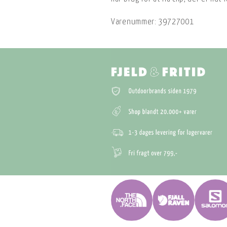
Varenummer:
39727001