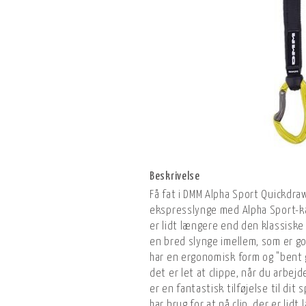
Beskrivelse
Få fat i DMM Alpha Sport Quickdra
ekspresslynge med Alpha Sport-ka
er lidt længere end den klassisk
en bred slynge imellem, som er god
har en ergonomisk form og "bent 
det er let at clippe, når du arbej
er en fantastisk tilføjelse til dit
har brug for at nå clip, der er lidt 