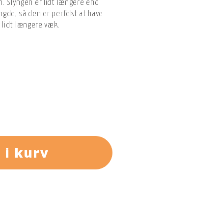
. Slyngen er lidt længere end
gde, så den er perfekt at have
er lidt længere væk.
 i kurv