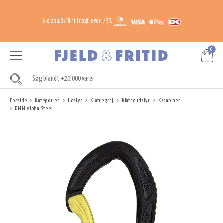
Siden 1979
Fri fragt over 799,-
0
Forside
Kategorier
Udstyr
Klatregrej
Klatreudstyr
Karabiner
DMM Alpha Steel