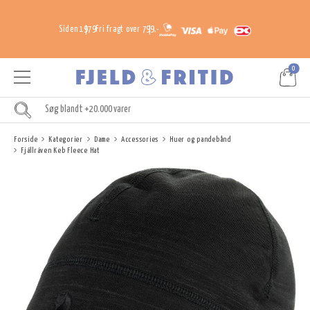
Siden 1979
Fri fragt over 799,-
0
Forside
Kategorier
Dame
Accessories
Huer og pandebånd
Fjällräven Keb Fleece Hat