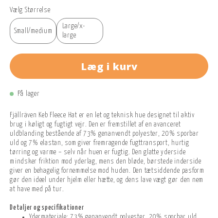
Vælg Størrelse
Large/x-
Small/medium
large
Læg i kurv
På lager
Fjällräven Keb Fleece Hat er en let og teknisk hue designet til aktiv
brug i køligt og fugtigt vejr. Den er fremstillet af en avanceret
uldblanding bestående af 73% genanvendt polyester, 20% sporbar
uld og 7% elastan, som giver fremragende fugttransport, hurtig
tørring og varme – selv når huen er fugtig. Den glatte yderside
mindsker friktion mod yderlag, mens den bløde, børstede inderside
giver en behagelig fornemmelse mod huden. Den tætsiddende pasform
gør den ideel under hjelm eller hætte, og dens lave vægt gør den nem
at have med på tur.
Detaljer og specifikationer
Ydermateriale: 73% genanvendt polyester, 20% sporbar uld,