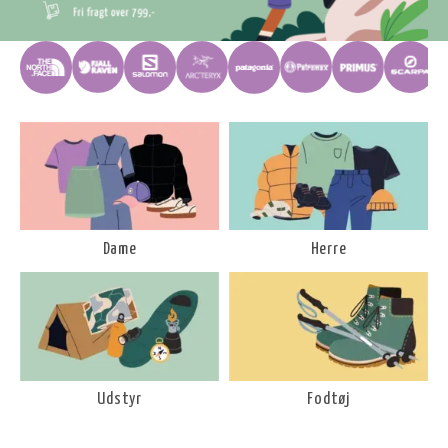
Dame
Herre
Udstyr
Fodtøj