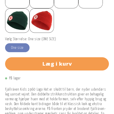
Vælg Størrelse: One size (ONE SIZE)
One size
Læg i kurv
På lager
Fjällräven Kids 1960 Logo Hat er skabt til børn, der nyder udendørs
leg uanset vejret. Den dobbelte strikkonstruktion giver en behagelig
varme og hjælper huen med at holde formen, selv efter hyppig brug og
vask. Den foldede kant bidrager både til et klassisk look og ekstra
beskyttelse omkring ørerne. På fronten pryder et broderet Fjällräven-
emblem, som understreger mærkets sans for kvalitet og detaljer. En