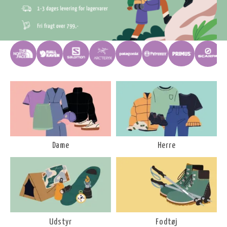
Dame
Herre
Udstyr
Fodtøj