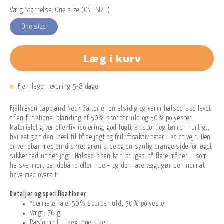
Vælg Størrelse: One size (ONE SIZE)
One size
Læg i kurv
Fjernlager levering 5-8 dage
Fjällräven Lappland Neck Gaiter er en alsidig og varm halsedisse lavet
af en funktionel blanding af 50% sporbar uld og 50% polyester.
Materialet giver effektiv isolering, god fugttransport og tørrer hurtigt,
hvilket gør den ideel til både jagt og friluftsaktiviteter i koldt vejr. Den
er vendbar med en diskret grøn side og en synlig orange side for øget
sikkerhed under jagt. Halsedissen kan bruges på flere måder – som
halsvarmer, pandebånd eller hue – og den lave vægt gør den nem at
have med overalt.
Detaljer og specifikationer
Ydermateriale: 50% sporbar uld, 50% polyester
Vægt: 76 g
Pasform: Unisex, one size