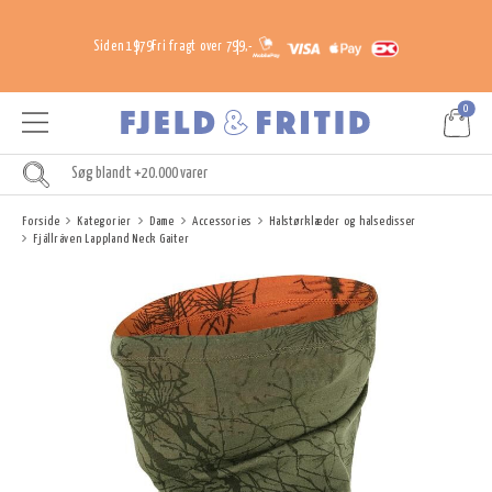
Siden 1979
Fri fragt over 799,-
0
Forside
Kategorier
Dame
Accessories
Halstørklæder og halsedisser
Fjällräven Lappland Neck Gaiter