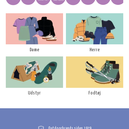
Dame
Herre
Udstyr
Fodtøj
Outdoorbrands siden 1979