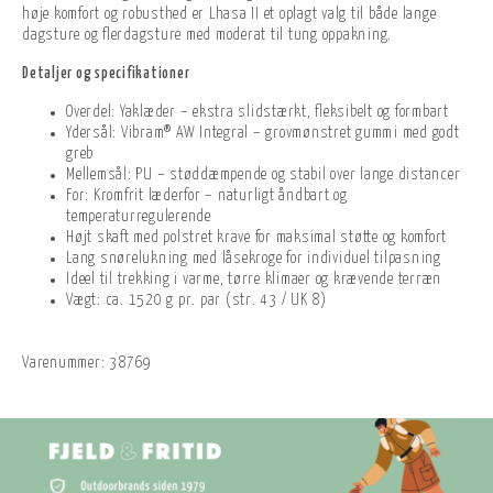
høje komfort og robusthed er Lhasa II et oplagt valg til både lange
dagsture og flerdagsture med moderat til tung oppakning.
Detaljer og specifikationer
Overdel: Yaklæder – ekstra slidstærkt, fleksibelt og formbart
Ydersål: Vibram® AW Integral – grovmønstret gummi med godt
greb
Mellemsål: PU – støddæmpende og stabil over lange distancer
For: Kromfrit læderfor – naturligt åndbart og
temperaturregulerende
Højt skaft med polstret krave for maksimal støtte og komfort
Lang snørelukning med låsekroge for individuel tilpasning
Ideel til trekking i varme, tørre klimaer og krævende terræn
Vægt: ca. 1520 g pr. par (str. 43 / UK 8)
Varenummer:
38769