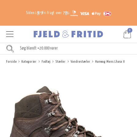
Siden 1979
Fri fragt over 799,-
0
Forside
Kategorier
Fodtøj
Støvler
Vandrestøvler
Hanwag Mens Lhasa II