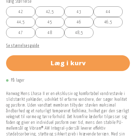
Vælg Størrelse
42
42,5
43
44
44,5
45
46
46,5
47
48
48,5
Se størrelsesguide
Læg i kurv
På lager
Hanwag Mens Lhasa II er en eksklusiv og komfortabel vandrestøvle i
slidstærkt yaklæder, udviklet til erfarne vandrere, der søger kvalitet
og pasform. Uden vandtæt membran tilbyder støvlen maksimal
åndbarhed og et naturligt tempereret fodklima, hvilket gør den særligt
velegnet til varme og tørre forhold. Det kromfrie læderfor tilpasser sig
foden og giver en individuel pasform over tid, mens den stabile PU-
mellemsål og Vibram® AW Integral-ydersål leverer effektiv
stødabsorbering, støtte og sikkert greb i krævende terræn. Med sin