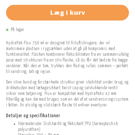
Læg i kurv
På lager
HydraPak Flux 750 ml er designet til friluftsbrugere, der vil
maksimere pladsen i rygsækken uden at gå på kompromis med
funktionalitet. Flasken kombinerer fleksibiliteten fra en sammenrullelig
pose med strukturen fra en stiv flaske, så du får det bedste fra begge
verdener. Når den er tom, trykkes den flad og rulles sammen – perfekt
til vandring, løb og rejser.
Den stive bund og forstærkede struktur giver stabilitet under brug, og
drikketuden med lækagesikkert twist-cap og selvlukkende ventil
sikrer nem betjening. Flux er kompatibel med HydraPaks 42 mm
filterlåg og kan dermed bruges som en del af et vandrensningssystem
i felten. En alsidig og slidstærk flaske til enhver eventyrer.
Detaljer og specifikationer
Ydermateriale: Slidstærkt og fleksibelt TPU (termoplastisk
polyurethan)