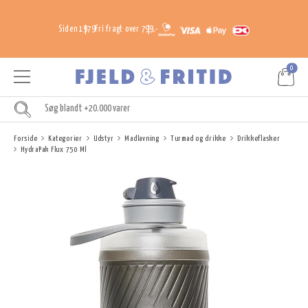
Siden 1979
Fri fragt over 799,-
0
Forside
Kategorier
Udstyr
Madlavning
Turmad og drikke
Drikkeflasker
HydraPak Flux 750 Ml