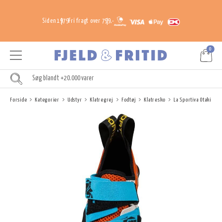
Siden 1979
Fri fragt over 799,-
0
Forside
Kategorier
Udstyr
Klatregrej
Fodtøj
Klatresko
La Sportiva Otaki