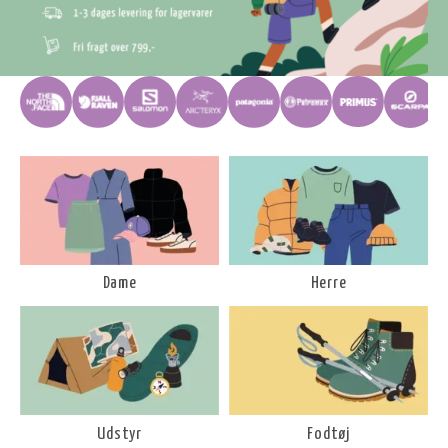
Dame
Herre
Udstyr
Fodtøj