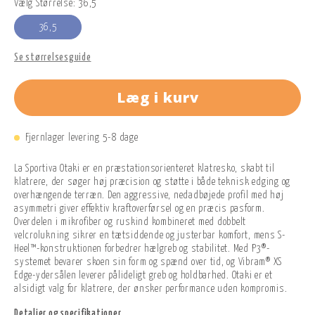
Vælg Størrelse: 36,5
36,5
Se størrelsesguide
Læg i kurv
Fjernlager levering 5-8 dage
La Sportiva Otaki er en præstationsorienteret klatresko, skabt til
klatrere, der søger høj præcision og støtte i både teknisk edging og
overhængende terræn. Den aggressive, nedadbøjede profil med høj
asymmetri giver effektiv kraftoverførsel og en præcis pasform.
Overdelen i mikrofiber og ruskind kombineret med dobbelt
velcrolukning sikrer en tætsiddende og justerbar komfort, mens S-
Heel™-konstruktionen forbedrer hælgreb og stabilitet. Med P3®-
systemet bevarer skoen sin form og spænd over tid, og Vibram® XS
Edge-ydersålen leverer pålideligt greb og holdbarhed. Otaki er et
alsidigt valg for klatrere, der ønsker performance uden kompromis.
Detaljer og specifikationer