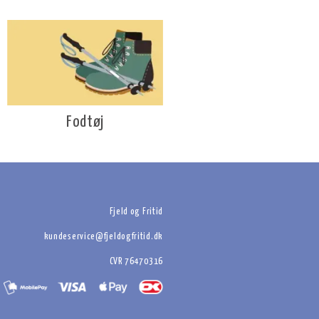
Fodtøj
Fjeld og Fritid
kundeservice@fjeldogfritid.dk
CVR 76470316