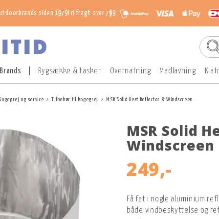
utdoorbrands siden 1979
Fri fragt over 799,-
Brands
Rygsække & tasker
Overnatning
Madlavning
Klat
Kogegrej og service
Tilbehør til kogegrej
MSR Solid Heat Reflector & Windscreen
MSR Solid He
Windscreen
249,-
Få fat i nogle aluminium ref
både vindbeskyttelse og ref