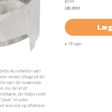
gryde.
Læs mere
Læg
På lager
dette Alu-reflektor-sæt!
erer varmen tilbage på din
dette sæt i dit nuværende
n stor del af dit
indskærm, der foldes rundt
"plade" til under
vt mod vind og reflekterer