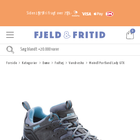
Siden 1979
Fri fragt over 799,-
0
Forside
Kategorier
Dame
Fodtøj
Vandresko
Meindl Portland Lady GTX