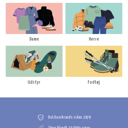
Dame
Herre
Udstyr
Fodtøj
Outdoorbrands siden 1979
Shop blandt 20.000+ varer