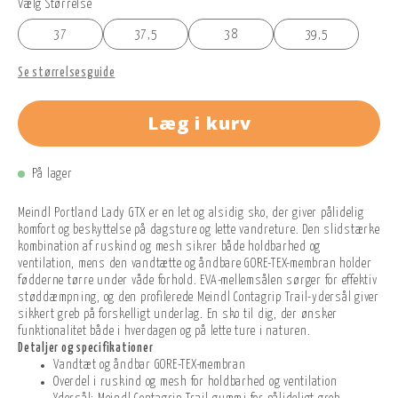
Vælg Størrelse
37
37,5
38
39,5
Se størrelsesguide
Læg i kurv
På lager
Meindl Portland Lady GTX er en let og alsidig sko, der giver pålidelig
komfort og beskyttelse på dagsture og lette vandreture. Den slidstærke
kombination af ruskind og mesh sikrer både holdbarhed og
ventilation, mens den vandtætte og åndbare GORE-TEX-membran holder
fødderne tørre under våde forhold. EVA-mellemsålen sørger for effektiv
støddæmpning, og den profilerede Meindl Contagrip Trail-ydersål giver
sikkert greb på forskelligt underlag. En sko til dig, der ønsker
funktionalitet både i hverdagen og på lette ture i naturen.
Detaljer og specifikationer
Vandtæt og åndbar GORE-TEX-membran
Overdel i ruskind og mesh for holdbarhed og ventilation