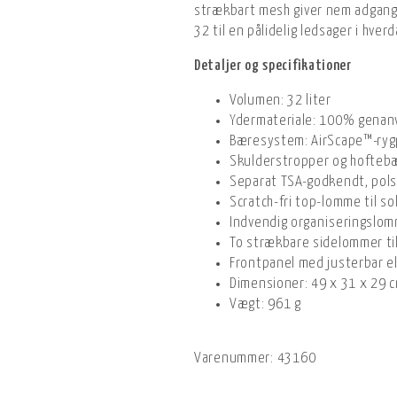
strækbart mesh giver nem adgang t
32 til en pålidelig ledsager i hver
Detaljer og specifikationer
Volumen: 32 liter
Ydermateriale: 100% genan
Bæresystem: AirScape™-ryg
Skulderstropper og hoftebæ
Separat TSA-godkendt, pols
Scratch-fri top-lomme til sol
Indvendig organiseringslo
To strækbare sidelommer ti
Frontpanel med justerbar el
Dimensioner: 49 x 31 x 29 
Vægt: 961 g
Varenummer:
43160