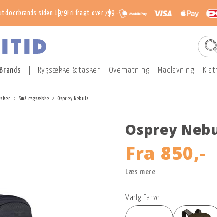
utdoorbrands siden 1979
Fri fragt over 799,-
Brands
Rygsække & tasker
Overnatning
Madlavning
Klat
asker
Små rygsække
Osprey Nebula
Osprey Nebu
Fra
850,-
Læs mere
Vælg Farve