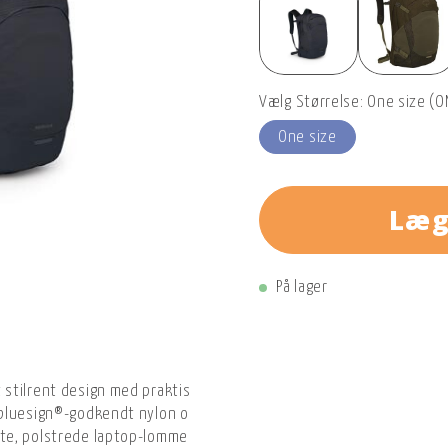
Vælg Størrelse: One size (O
One size
Læg
På lager
tilrent design med praktiske funktioner, der gør den velegnet ti
bluesign®-godkendt nylon og har en ventileret AirScape™-rygpane
te, polstrede laptop-lomme beskytter din computer, mens flere o