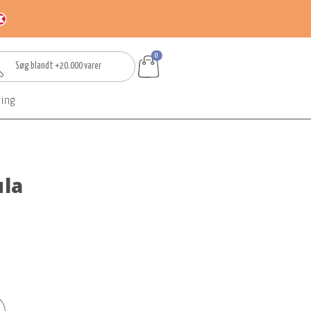
0
ring
la