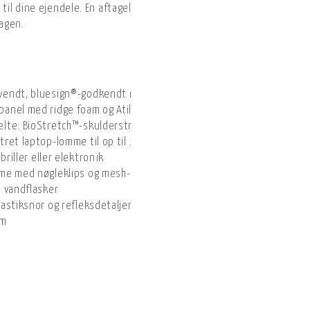
il dine ejendele. En aftagelig hofterem og refleksdetaljer øger fun
dagen.
vendt, bluesign®-godkendt nylon med PFAS-fri DWR-behandling
panel med ridge foam og Atilon-rammeplade
lte: BioStretch™-skulderstropper med mesh; aftagelig webbing-
tret laptop-lomme til op til 16" bærbare computere
briller eller elektronik
mme med nøgleklips og mesh-lommer
l vandflasker
astiksnor og refleksdetaljer
cm