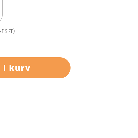
NE SIZE)
 i kurv
l både byliv og korte udflugter. Rygsækken er
l samt BioStretch™-skulderstropper for
rganiseringslommer og sidelommer i