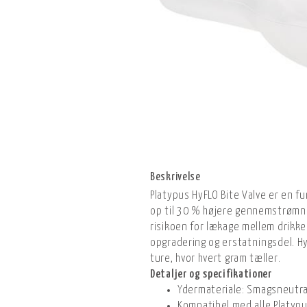
Beskrivelse
Platypus HyFLO Bite Valve er en f
op til 30 % højere gennemstrømnin
risikoen for lækage mellem drikke
opgradering og erstatningsdel. Hy
ture, hvor hvert gram tæller.
Detaljer og specifikationer
Ydermateriale: Smagsneutra
Kompatibel med alle Platypu