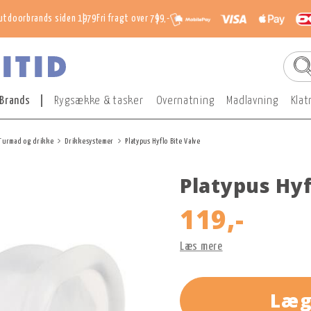
utdoorbrands siden 1979
Fri fragt over 799,-
Brands
Rygsække & tasker
Overnatning
Madlavning
Klat
Turmad og drikke
Drikkesystemer
Platypus Hyflo Bite Valve
Platypus Hyf
119,-
Læs mere
Læg