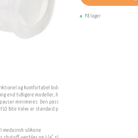
På lager
unktionel og komfortabel bideventil fremstillet af smagsneutral me
g end tidligere modeller, hvilket giver hurtigere væskeindtagelse
pauser minimeres. Den passer til alle Platypus shutoff-ventiler o
FLO Bite Valve er standard på Big Zip EVO og Hoser drikkesystemer
l medicinsk silikone
s shutoff-ventiler og 1/4" slanger