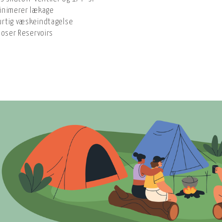
inimerer lækage
urtig væskeindtagelse
Hoser Reservoirs