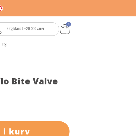
0
ring
lo Bite Valve
 i kurv