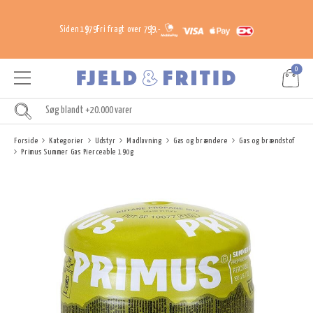
Siden 1979
Fri fragt over 799,-
0
Forside
Kategorier
Udstyr
Madlavning
Gas og brændere
Gas og brændstof
Primus Summer Gas Pierceable 190g