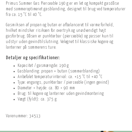
Primus Summer Gas Pierceable 190 g er en let og kompakt gasdåse
med sommeroptimeret gasblanding, designet til brug ved temperaturer
fra ca. 15 °C til 40 °C.
Gasmiksen af propan og butan er afbalanceret til varme forhold,
hvilket mindsker risikoen for overtryk og unødvendigt højt
gasforbrug. Dåsen er punkterbar (pierceable) og passer kun til
udstyr uden gevindtilslutning. Velegnet til klassiske kogere og
lanterner på sommerens ture.
Detaljer og specifikationer:
Kapacitet / gasmængde: 190 g
Gasblanding: propan + butan (sommerblanding)
Anbefalet temperaturinterval: ca. +15 °C til +40 °C
Type: engangs, punkterbar / pierceable (ingen gevind)
Diameter × højde: ca. 80 × 90 mm
Brug: til kogere og lanterner uden gevindmontering
Vægt (fyldt): ca. 375 g
Varenummer:
34513