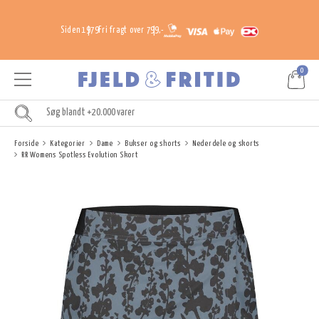
Siden 1979
Fri fragt over 799,-
0
Forside
Kategorier
Dame
Bukser og shorts
Nederdele og skorts
RR Womens Spotless Evolution Skort