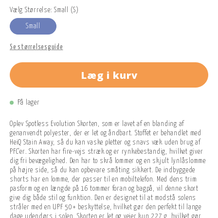
Vælg Størrelse: Small (S)
Small
Se størrelsesguide
Læg i kurv
På lager
Oplev Spotless Evolution Skorten, som er lavet af en blanding af
genanvendt polyester, der er let og åndbart. Stoffet er behandlet med
HeiQ Stain Away, så du kan vaske pletter og snavs væk uden brug af
PFC'er. Skorten har fire-vejs stræk og er rynkebestandig, hvilket giver
dig fri bevægelighed. Den har to skrå lommer og en skjult lynlåslomme
på højre side, så du kan opbevare småting sikkert. De indbyggede
shorts har en lomme, der passer til en mobiltelefon. Med dens trim
pasform og en længde på 16 tommer foran og bagpå, vil denne skort
give dig både stil og funktion. Den er designet til at modstå solens
stråler med en UPF 50+ beskyttelse, hvilket gør den perfekt til lange
dage udendørs i solen. Skorten er let og vejer kun 227 g, hvilket gør