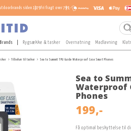
utdoorbrands siden 1979
Fri fragt over 799,-
Brands
Rygsække & tasker
Overnatning
Madlavning
Klat
asker
Tilbehør til tasker
Sea to Summit TPU Guide Waterproof Case Smart Phones
Sea to Summ
Waterproof 
Phones
199,-
Få optimal beskyttelse til 