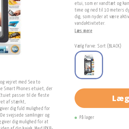
etui, som er vandtæt og kan 
time og ned til 10 meters dy
dig, som nyder at være akti
vandaktiviteter.
Læs mere
Vælg Farve: Sort (BLACK)
og vejret med Sea to
e Smart Phones etuiet, der
Læg
Etuiet passer til de fleste
et af stærkt,
iver dig fuld mulighed for
 De svejsede samlinger og
På lager
giver dig mulighed for at
iden af din kajak. Med IPX8-