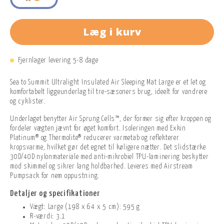
Læg i kurv
Fjernlager levering 5-8 dage
Sea to Summit Ultralight Insulated Air Sleeping Mat Large er et let og
komfortabelt liggeunderlag til tre-sæsoners brug, ideelt for vandrere
og cyklister.
Underlaget benytter Air Sprung Cells™, der former sig efter kroppen og
fordeler vægten jævnt for øget komfort. Isoleringen med Exkin
Platinum® og Thermolite® reducerer varmetab og reflekterer
kropsvarme, hvilket gør det egnet til køligere nætter. Det slidstærke
30D/40D nylonmateriale med anti-mikrobiel TPU-laminering beskytter
mod skimmel og sikrer lang holdbarhed. Leveres med Airstream
Pumpsack for nem oppustning.
Detaljer og specifikationer
Vægt: Large (198 x 64 x 5 cm): 595 g
R-værdi: 3.1