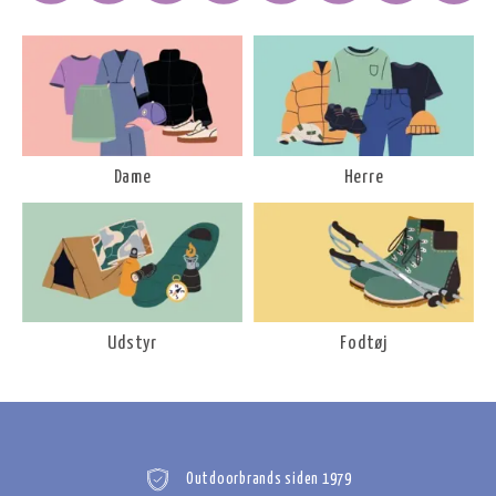
Dame
Herre
Udstyr
Fodtøj
Outdoorbrands siden 1979