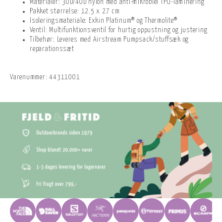
Materialer: 30D/40D nylon med anti-mikrobiel TPU-laminering
Pakket størrelse: 12.5 x 27 cm
Isoleringsmateriale: Exkin Platinum® og Thermolite®
Ventil: Multifunktionsventil for hurtig oppustning og justering
Tilbehør: Leveres med Airstream Pumpsack/stuffsæk og
reparationssæt
Varenummer:
44311001