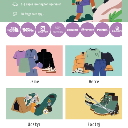
Dame
Herre
Udstyr
Fodtøj