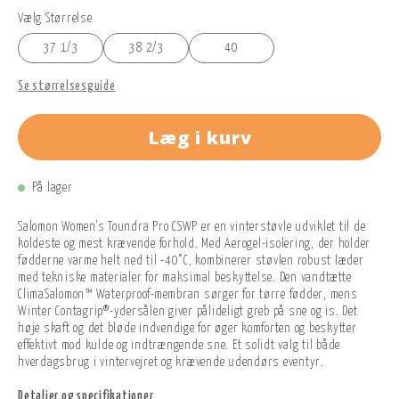
Vælg Størrelse
37 1/3
38 2/3
40
Se størrelsesguide
Læg i kurv
På lager
Salomon Women's Toundra Pro CSWP er en vinterstøvle udviklet til de
koldeste og mest krævende forhold. Med Aerogel-isolering, der holder
fødderne varme helt ned til -40°C, kombinerer støvlen robust læder
med tekniske materialer for maksimal beskyttelse. Den vandtætte
ClimaSalomon™ Waterproof-membran sørger for tørre fødder, mens
Winter Contagrip®-ydersålen giver pålideligt greb på sne og is. Det
høje skaft og det bløde indvendige for øger komforten og beskytter
effektivt mod kulde og indtrængende sne. Et solidt valg til både
hverdagsbrug i vintervejret og krævende udendørs eventyr.
Detaljer og specifikationer