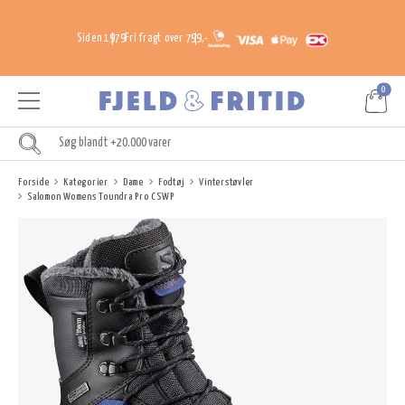
Siden 1979
Fri fragt over 799,-
0
Forside
Kategorier
Dame
Fodtøj
Vinterstøvler
Salomon Womens Toundra Pro CSWP