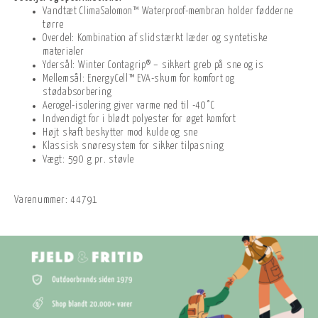
Vandtæt ClimaSalomon™ Waterproof-membran holder fødderne
tørre
Overdel: Kombination af slidstærkt læder og syntetiske
materialer
Ydersål: Winter Contagrip® – sikkert greb på sne og is
Mellemsål: EnergyCell™ EVA-skum for komfort og
stødabsorbering
Aerogel-isolering giver varme ned til -40°C
Indvendigt for i blødt polyester for øget komfort
Højt skaft beskytter mod kulde og sne
Klassisk snøresystem for sikker tilpasning
Vægt: 590 g pr. støvle
Varenummer:
44791