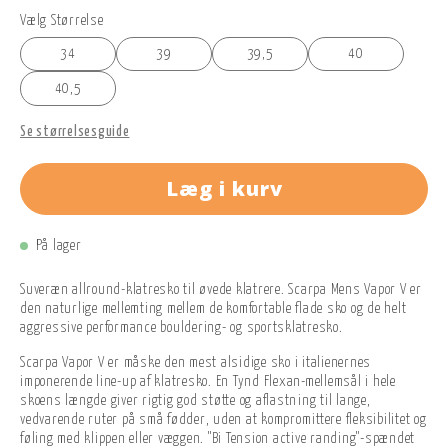
Vælg Størrelse
34
39
39,5
40
40,5
Se størrelsesguide
Læg i kurv
På lager
Suveræn allround-klatresko til øvede klatrere. Scarpa Mens Vapor V er
den naturlige mellemting mellem de komfortable flade sko og de helt
aggressive performance bouldering- og sportsklatresko.
Scarpa Vapor V er måske den mest alsidige sko i italienernes
imponerende line-up af klatresko. En Tynd Flexan-mellemsål i hele
skoens længde giver rigtig god støtte og aflastning til lange,
vedvarende ruter på små fødder, uden at kompromittere fleksibilitet og
føling med klippen eller væggen. "Bi Tension active randing"-spændet