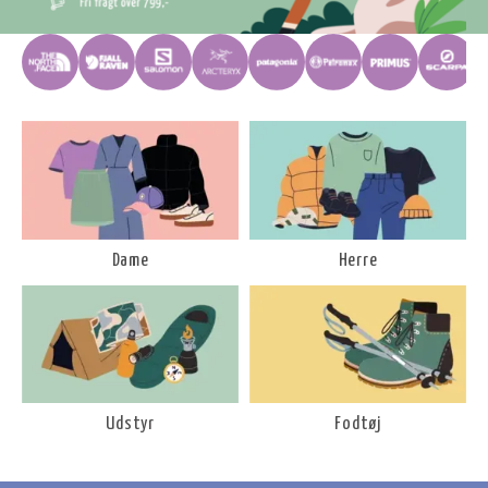
Dame
Herre
Udstyr
Fodtøj