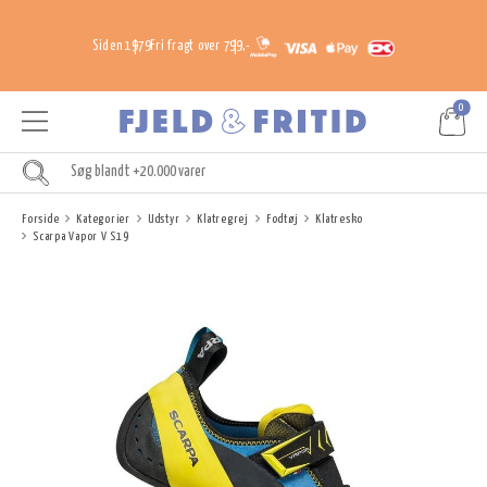
Siden 1979
Fri fragt over 799,-
0
Forside
Kategorier
Udstyr
Klatregrej
Fodtøj
Klatresko
Scarpa Vapor V S19