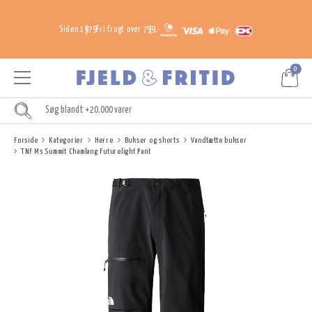
Siden 1979
Fri fragt over 799,-
0
Forside
Kategorier
Herre
Bukser og shorts
Vandtætte bukser
TNF Ms Summit Chamlang Futurelight Pant