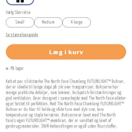
Vælg Størrelse
Small
Medium
X-large
Se størrelsesguide
Læg i kurv
På lager
Køb et par slidstærke The North Face Chamlang FUTURELIGHT™ Bukser,
der er ideelle til lange dage på ski over trægrænsen. Bukserne har
mange praktiske detaljer, som lommer, kickpatch-forstærkninger og
god ventilation. De er designet i samarbejde med The North Face-atleter
og er testet til perfektion. Med The North Face Chamlang FUTURELIGHT™
Bukser er du klar til kolde og våde ture med dyb sne, lave
temperaturer og stejle terræner. Bukserne er lavet med The North
Face's egen FUTURELIGHT™-membran, der er vandtæt og lavet af
genbrugsmaterialer. DWR-behandlingen er også uden flourstoffer.