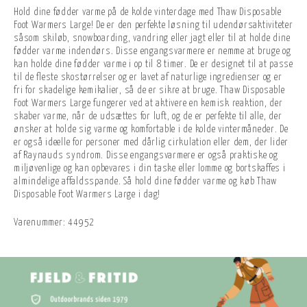
Hold dine fødder varme på de kolde vinterdage med Thaw Disposable
Foot Warmers Large! De er den perfekte løsning til udendørsaktiviteter
såsom skiløb, snowboarding, vandring eller jagt eller til at holde dine
fødder varme indendørs. Disse engangsvarmere er nemme at bruge og
kan holde dine fødder varme i op til 8 timer. De er designet til at passe
til de fleste skostørrelser og er lavet af naturlige ingredienser og er
fri for skadelige kemikalier, så de er sikre at bruge. Thaw Disposable
Foot Warmers Large fungerer ved at aktivere en kemisk reaktion, der
skaber varme, når de udsættes for luft, og de er perfekte til alle, der
ønsker at holde sig varme og komfortable i de kolde vintermåneder. De
er også ideelle for personer med dårlig cirkulation eller dem, der lider
af Raynauds syndrom. Disse engangsvarmere er også praktiske og
miljøvenlige og kan opbevares i din taske eller lomme og bortskaffes i
almindelige affaldsspande. Så hold dine fødder varme og køb Thaw
Disposable Foot Warmers Large i dag!
Varenummer:
44952