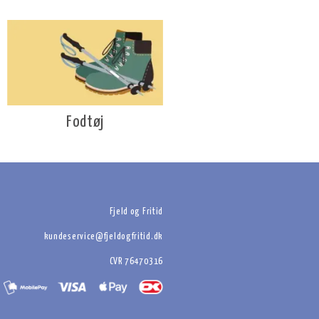
Fodtøj
Fjeld og Fritid
kundeservice@fjeldogfritid.dk
CVR 76470316