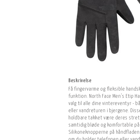
Beskrivelse
Få fingervarme og fleksible hand
funktion. North Face Men's Etip Ha
valg til alle dine vintereventyr - 
eller vandreturen i bjergene. Dis
holdbare takket være deres stret
samtidig bløde og komfortable på
Silikoneknopperne på håndfladen g
om du holder telefonen eller van