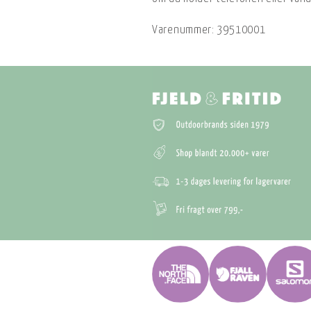
Varenummer:
39510001