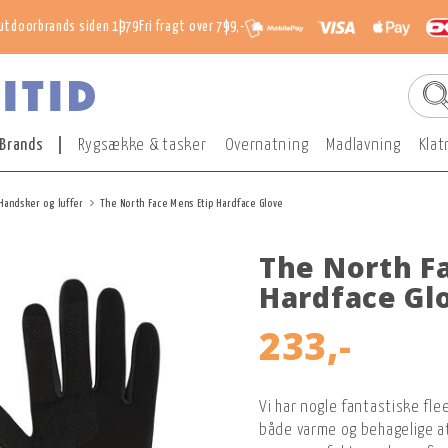
utdoorbrands siden 1979
Fri fragt over 799,-
Brands
Rygsække & tasker
Overnatning
Madlavning
Klat
Handsker og luffer
The North Face Mens Etip Hardface Glove
The North F
Hardface Gl
233,-
Vi har nogle fantastiske fle
både varme og behagelige at