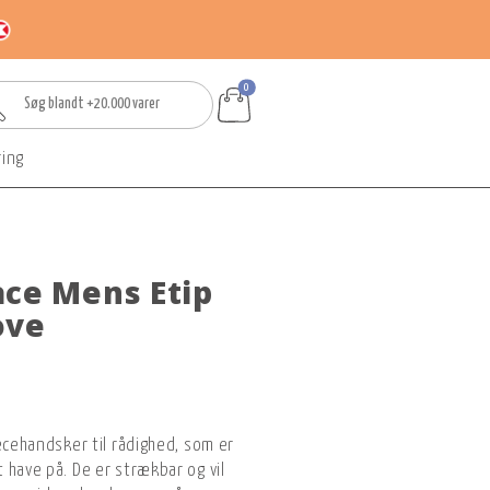
0
ring
ace Mens Etip
ove
ecehandsker til rådighed, som er
 have på. De er strækbar og vil