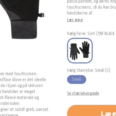
passe perfekt, og deres fin
touchscreens, så du kan br
handskerne af.
Læs mere
Vælg Farve: Sort (TNF BLACK
Vælg Størrelse: Small (S)
sker med touchscreen-
Small
rdface Glove er det ideelle
både i byen og på skituren
se handsker er meget
Se størrelsesguide
ch-fleece materiale og
 indersiden.
iver et solidt greb, uanset
Læg
drestavene.