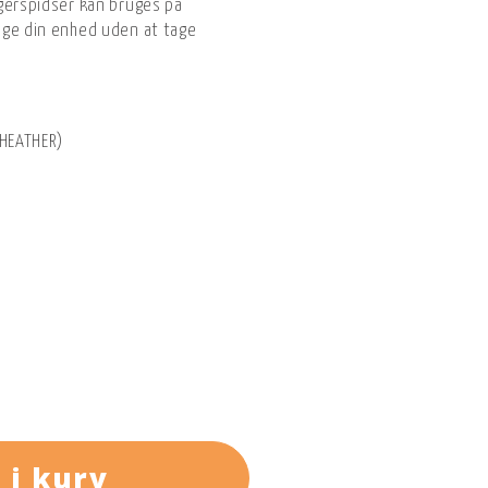
gerspidser kan bruges på
uge din enhed uden at tage
 HEATHER)
 i kurv