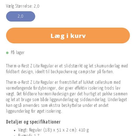
Vælg Størrelse: 2,0
2,0
Læg i kurv
På lager
Therm-a-Rest Z Lite Regular er et slidstærkt og let skumunderlag med
foldbart design, ideelt til backpackere og campister på farten.
Therm-a-Rest Z Lite Regular er fremstillet af lukket celleskum med
varmefangende fordybninger, der giver effektiv isolering trods lav
vægt. Det foldbare harmonikadesign gør det hurtigt at pakke sammen
og let at bruge som både liggeunderlag og siddeunderlag. Underlaget
kan også anvendes som ekstra beskyttelse under et andet
liggeunderlag for øget isolering.
Detaljer og specifikationer
Vægt: Regular (183 x 51 x 2 cm): 410 g