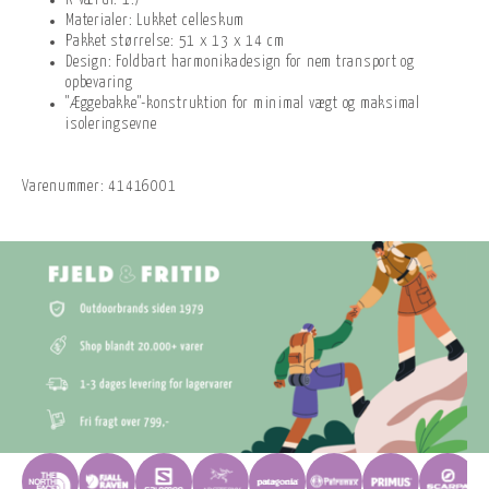
R-værdi: 1.7
Materialer: Lukket celleskum
Pakket størrelse: 51 x 13 x 14 cm
Design: Foldbart harmonikadesign for nem transport og
opbevaring
"Æggebakke"-konstruktion for minimal vægt og maksimal
isoleringsevne
Varenummer:
41416001