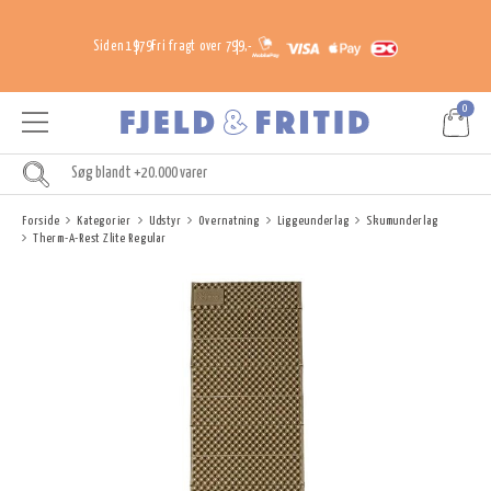
Siden 1979
Fri fragt over 799,-
0
Forside
Kategorier
Udstyr
Overnatning
Liggeunderlag
Skumunderlag
Therm-A-Rest Zlite Regular