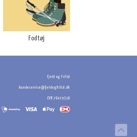
Fodtøj
Fjeld og Fritid
kundeservice@fjeldogfritid.dk
CVR 76470316