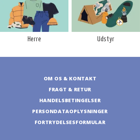
Udstyr
Herre
OM OS & KONTAKT
FRAGT & RETUR
HANDELSBETINGELSER
PERSONDATAOPLYSNINGER
FORTRYDELSESFORMULAR