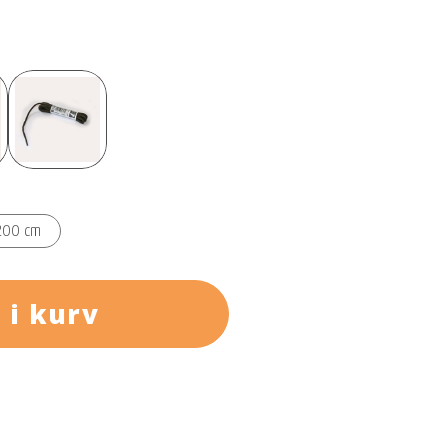
200 cm
 i kurv