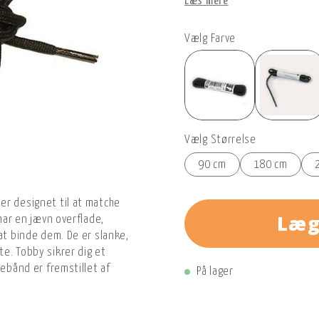
Læs mere
Vælg Farve
Vælg Størrelse
90 cm
180 cm
er designet til at matche
Læg
 har en jævn overflade,
at binde dem. De er slanke,
te. Tobby sikrer dig et
rebånd er fremstillet af
På lager