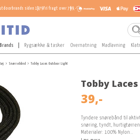
utdoorbrands siden 1979
Fri fragt over 799,-
Brands
Rygsække & tasker
Overnatning
Madlavning
Klat
tøj
Snørrebånd
Tobby Laces Outdoor Light
Tobby Laces
39,-
Tyndere snørebånd til aktivt
snøring, tyndt, hurtigtørre
Materialer: 100% Nylon...