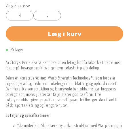
Vælg Størrelse
M
L
Læg i kurv
På lager
Arc'teryx Mens Skaha Harness er en let og komfortabel klatresele med
fokus på bevægelsesfrihed og jævn belastningsfordeling.
Selen er konstrueret med Warp Strength Technology™, som fordeler
trykket jævnt og reducerer ubehag under klatring og ophold i rebet.
Den fleksible konstruktion og formsyede benløkker følger kroppens
bevægelser, mens justerbar talje sikrer god pasform. Fire
udstyrsløkker giver praktisk plads til gear, hvilket gør den ideel til
både sportsklatring og længere ruter.
Detaljer og specifikationer
Ydermateriale: Slidstærk nylonkonstruktion med Warp Strength