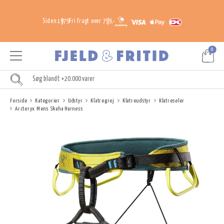
Siden 1979
Fri fragt over 799,-
0
Forside
Kategorier
Udstyr
Klatregrej
Klatreudstyr
Klatreseler
Arcteryx Mens Skaha Harness