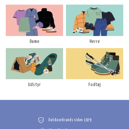
Dame
Herre
Udstyr
Fodtøj
Outdoorbrands siden 1979