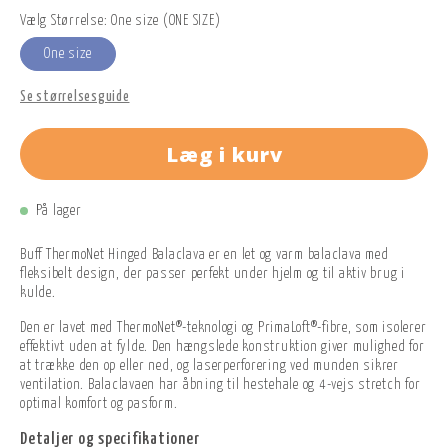
Vælg Størrelse: One size (ONE SIZE)
One size
Se størrelsesguide
Læg i kurv
På lager
Buff ThermoNet Hinged Balaclava er en let og varm balaclava med
fleksibelt design, der passer perfekt under hjelm og til aktiv brug i
kulde.
Den er lavet med ThermoNet®-teknologi og PrimaLoft®-fibre, som isolerer
effektivt uden at fylde. Den hængslede konstruktion giver mulighed for
at trække den op eller ned, og laserperforering ved munden sikrer
ventilation. Balaclavaen har åbning til hestehale og 4-vejs stretch for
optimal komfort og pasform.
Detaljer og specifikationer