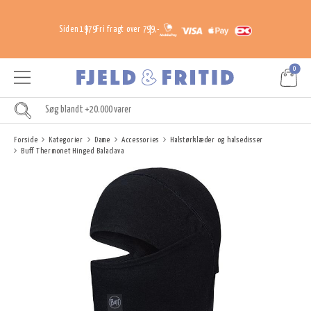
Siden 1979
Fri fragt over 799,-
0
Forside
Kategorier
Dame
Accessories
Halstørklæder og halsedisser
Buff Thermonet Hinged Balaclava