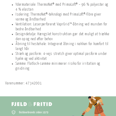
Ydermateriale: ThermoNet® med PrimaLoft® – 96 % polyester og
4 % elastan
Isolering: ThermoNet®-teknologi med PrimaLoft®-fibre giver
varme og åndbarhed
Ventilation: Laserperforeret VaprGrid™-åbning ved munden for
bedre åndbarhed
Designdetalje: Hængslet konstruktion gør det muligt at trække
den op og ned efter behov
Åbning til hestehale: Integreret åbning i nakken for komfort til
langt hår
Stræk og pasform: 4-vejs stretch giver optimal pasform under
hjelm og ved aktivitet
Sømme: Flatlock-sømme minimerer risiko for irritation og
gnidning
Varenummer:
47342001