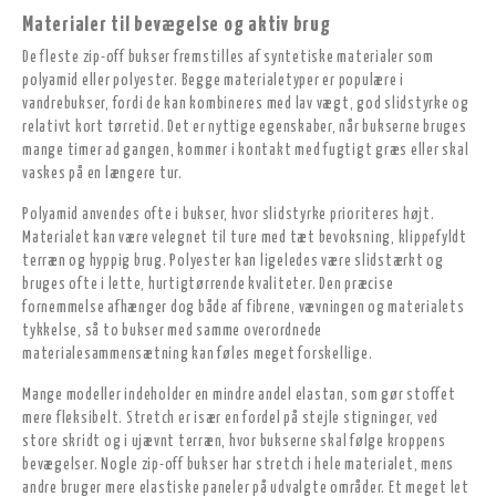
Materialer til bevægelse og aktiv brug
De fleste zip-off bukser fremstilles af syntetiske materialer som
polyamid eller polyester. Begge materialetyper er populære i
vandrebukser, fordi de kan kombineres med lav vægt, god slidstyrke og
relativt kort tørretid. Det er nyttige egenskaber, når bukserne bruges
mange timer ad gangen, kommer i kontakt med fugtigt græs eller skal
vaskes på en længere tur.
Polyamid anvendes ofte i bukser, hvor slidstyrke prioriteres højt.
Materialet kan være velegnet til ture med tæt bevoksning, klippefyldt
terræn og hyppig brug. Polyester kan ligeledes være slidstærkt og
bruges ofte i lette, hurtigtørrende kvaliteter. Den præcise
fornemmelse afhænger dog både af fibrene, vævningen og materialets
tykkelse, så to bukser med samme overordnede
materialesammensætning kan føles meget forskellige.
Mange modeller indeholder en mindre andel elastan, som gør stoffet
mere fleksibelt. Stretch er især en fordel på stejle stigninger, ved
store skridt og i ujævnt terræn, hvor bukserne skal følge kroppens
bevægelser. Nogle zip-off bukser har stretch i hele materialet, mens
andre bruger mere elastiske paneler på udvalgte områder. Et meget let