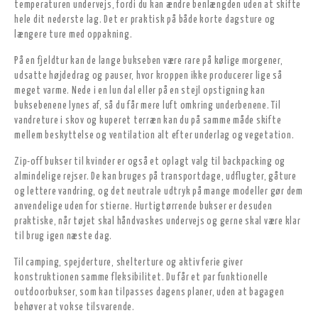
temperaturen undervejs, fordi du kan ændre benlængden uden at skifte
hele dit nederste lag. Det er praktisk på både korte dagsture og
længere ture med oppakning.
På en fjeldtur kan de lange bukseben være rare på kølige morgener,
udsatte højdedrag og pauser, hvor kroppen ikke producerer lige så
meget varme. Nede i en lun dal eller på en stejl opstigning kan
buksebenene lynes af, så du får mere luft omkring underbenene. Til
vandreture i skov og kuperet terræn kan du på samme måde skifte
mellem beskyttelse og ventilation alt efter underlag og vegetation.
Zip-off bukser til kvinder er også et oplagt valg til backpacking og
almindelige rejser. De kan bruges på transportdage, udflugter, gåture
og lettere vandring, og det neutrale udtryk på mange modeller gør dem
anvendelige uden for stierne. Hurtigtørrende bukser er desuden
praktiske, når tøjet skal håndvaskes undervejs og gerne skal være klar
til brug igen næste dag.
Til camping, spejderture, shelterture og aktiv ferie giver
konstruktionen samme fleksibilitet. Du får et par funktionelle
outdoorbukser, som kan tilpasses dagens planer, uden at bagagen
behøver at vokse tilsvarende.