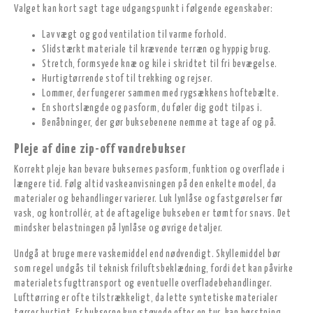
Valget kan kort sagt tage udgangspunkt i følgende egenskaber:
Lav vægt og god ventilation til varme forhold.
Slidstærkt materiale til krævende terræn og hyppig brug.
Stretch, formsyede knæ og kile i skridtet til fri bevægelse.
Hurtigtørrende stof til trekking og rejser.
Lommer, der fungerer sammen med rygsækkens hoftebælte.
En shortslængde og pasform, du føler dig godt tilpas i.
Benåbninger, der gør buksebenene nemme at tage af og på.
Pleje af dine zip-off vandrebukser
Korrekt pleje kan bevare buksernes pasform, funktion og overflade i
længere tid. Følg altid vaskeanvisningen på den enkelte model, da
materialer og behandlinger varierer. Luk lynlåse og fastgørelser før
vask, og kontrollér, at de aftagelige bukseben er tømt for snavs. Det
mindsker belastningen på lynlåse og øvrige detaljer.
Undgå at bruge mere vaskemiddel end nødvendigt. Skyllemiddel bør
som regel undgås til teknisk friluftsbeklædning, fordi det kan påvirke
materialets fugttransport og eventuelle overfladebehandlinger.
Lufttørring er ofte tilstrækkeligt, da lette syntetiske materialer