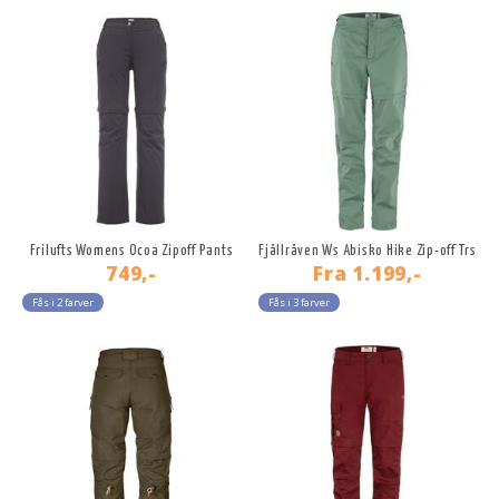
Frilufts Womens Ocoa Zipoff Pants
Fjällräven Ws Abisko Hike Zip-off Trs
749,-
Fra
1.199,-
Fås i 2 farver
Fås i 3 farver