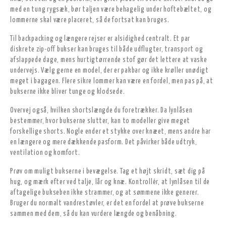
med en tung rygsæk, bør taljen være behagelig under hoftebæltet, og
lommerne skal være placeret, så de fortsat kan bruges.
Til backpacking og længere rejser er alsidighed centralt. Et par
diskrete zip-off bukser kan bruges til både udflugter, transport og
afslappede dage, mens hurtigtørrende stof gør det lettere at vaske
undervejs. Vælg gerne en model, der er pakbar og ikke krøller unødigt
meget i bagagen. Flere sikre lommer kan være en fordel, men pas på, at
bukserne ikke bliver tunge og klodsede.
Overvej også, hvilken shortslængde du foretrækker. Da lynlåsen
bestemmer, hvor bukserne slutter, kan to modeller give meget
forskellige shorts. Nogle ender et stykke over knæet, mens andre har
en længere og mere dækkende pasform. Det påvirker både udtryk,
ventilation og komfort.
Prøv om muligt bukserne i bevægelse. Tag et højt skridt, sæt dig på
hug, og mærk efter ved talje, lår og knæ. Kontrollér, at lynlåsen til de
aftagelige bukseben ikke strammer, og at sømmene ikke generer.
Bruger du normalt vandrestøvler, er det en fordel at prøve bukserne
sammen med dem, så du kan vurdere længde og benåbning.