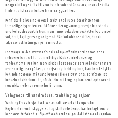
morgenluft og skifte til shorts, når solen står højere, uden at skulle
finde et ekstra par bukser frem fra rygsækken.
Den fleksible løsning er også praktisk på ruter, der går gennem
forskellige typer terræn. På åbne stier og varme grusveje kan shorts
give behagelig ventilation, mens lange bukseben beskytter bedre mod
sol, krat, højt græs og kølig vind. Når forholdene skifter, kan du
tilpasse beklædningen på få minutter.
For mange er den største fordel ved zip-off bukser til damer, at de
reducerer behovet for at medbringe både vandrebukser og
vandreshorts. Det kan spare plads i bagagen og gøre pakkelisten mere
overskuelig, især på længere rejser og trekkingture, hvor hvert stykke
beklædning gerne må kunne bruges i flere situationer. De aftagelige
bukseben fylder kun lidt, når de ikke er i brug, og kan nemt opbevares i
rygsækken eller en rummelig lårlomme.
Velegnede til vandreture, trekking og rejser
Vandring foregår sjældent ved en helt ensartet temperatur.
Højdemeter, vind, skygge, sol og skiftende tempo kan hurtigt ændre,
hvor varm du føler dig. Zip-off vandrebukser gør det lettere at regulere