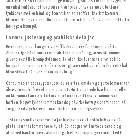
Skal du ofte skifte mellem lange bukser og shorts i løbet af dagen, er
en enkel lynlåskonstruktion en klar fordel. Prøv gerne at betjene
lynlåsene med én hånd, og kontrollér, at stoffet ikke let kommer i
klemme. Det gør omstillingen hurtigere, når du står på en smal sti eller
har rygsækken på.
Lommer, justering og praktiske detaljer
De rette lommer kan gøre zip-off bukser mere funktionelle på tur.
Almindelige håndlommer er praktiske til småting, mens lårlommer
giver plads til eksempelvis mobiltelefon, kort, snacks eller et lille
kompas. Lommer med lynlås er særligt anvendelige, når indholdet skal
blive sikkert på plads under aktiv brug.
Går du med en stor rygsæk, bør du se efter, om de vigtigste lommer kan
åbnes, mens hoftebæltet er spændt. Højt placerede håndlommer eller
en lårlomme kan være lettere at nå end traditionelle lommer ved
hoften. Meget fyldte lommer kan dog påvirke bevægelsesfriheden, så
tungere udstyr hører normalt bedre hjemme i rygsækken.
Justeringsmuligheder ved taljen hjælper med at holde bukserne på
plads, især når lommerne er fyldt. Et integreret bælte er enkelt og
altid ved hånden, mens almindelige bæltestropper giver mulighed for