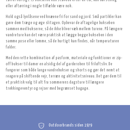
tørrer hurtigt. Er bukserne kun støvede efter en tur, kan børstning
eller aftørring i nogle tilfælde være nok.
Hold også lynlåsene ved knæene fri for sand og jord. Små partikler kan
gøre dem træge og øge slitagen. Opbevar de aftagelige bukseben
sammen med bukserne, så de ikke bliver væk mellem turene. På længere
vandreture kan det være praktisk at lægge begge bukseben i den
samme pose eller lomme, så de hurtigt kan findes, når temperaturen
falder.
Med den rette kombination af pasform, materiale og funktioner er zip-
off bukser til damer en alsidig del af garderoben til friluftsliv. De
fungerer som både lange vandrebukser og shorts og gør det nemt at
reagere på skiftende vejr, terræn og aktivitetsniveau. Det gør dem til
et praktisk valg til alt fra sommerens dagsture til længere
trekkingeventyr og rejser med begrænset bagage.
Outdoorbrands siden 1979