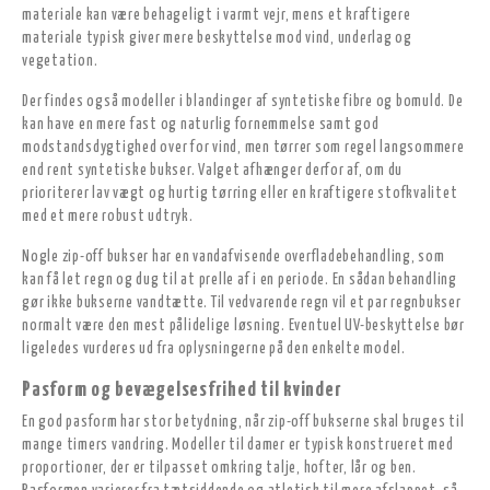
materiale kan være behageligt i varmt vejr, mens et kraftigere
materiale typisk giver mere beskyttelse mod vind, underlag og
vegetation.
Der findes også modeller i blandinger af syntetiske fibre og bomuld. De
kan have en mere fast og naturlig fornemmelse samt god
modstandsdygtighed over for vind, men tørrer som regel langsommere
end rent syntetiske bukser. Valget afhænger derfor af, om du
prioriterer lav vægt og hurtig tørring eller en kraftigere stofkvalitet
med et mere robust udtryk.
Nogle zip-off bukser har en vandafvisende overfladebehandling, som
kan få let regn og dug til at prelle af i en periode. En sådan behandling
gør ikke bukserne vandtætte. Til vedvarende regn vil et par regnbukser
normalt være den mest pålidelige løsning. Eventuel UV-beskyttelse bør
ligeledes vurderes ud fra oplysningerne på den enkelte model.
Pasform og bevægelsesfrihed til kvinder
En god pasform har stor betydning, når zip-off bukserne skal bruges til
mange timers vandring. Modeller til damer er typisk konstrueret med
proportioner, der er tilpasset omkring talje, hofter, lår og ben.