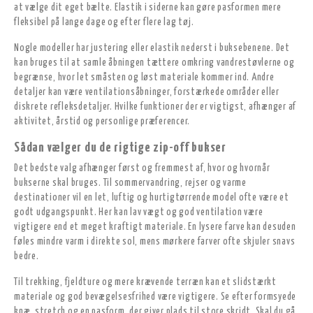
at vælge dit eget bælte. Elastik i siderne kan gøre pasformen mere
fleksibel på lange dage og efter flere lag tøj.
Nogle modeller har justering eller elastik nederst i buksebenene. Det
kan bruges til at samle åbningen tættere omkring vandrestøvlerne og
begrænse, hvor let småsten og løst materiale kommer ind. Andre
detaljer kan være ventilationsåbninger, forstærkede områder eller
diskrete refleksdetaljer. Hvilke funktioner der er vigtigst, afhænger af
aktivitet, årstid og personlige præferencer.
Sådan vælger du de rigtige zip-off bukser
Det bedste valg afhænger først og fremmest af, hvor og hvornår
bukserne skal bruges. Til sommervandring, rejser og varme
destinationer vil en let, luftig og hurtigtørrende model ofte være et
godt udgangspunkt. Her kan lav vægt og god ventilation være
vigtigere end et meget kraftigt materiale. En lysere farve kan desuden
føles mindre varm i direkte sol, mens mørkere farver ofte skjuler snavs
bedre.
Til trekking, fjeldture og mere krævende terræn kan et slidstærkt
materiale og god bevægelsesfrihed være vigtigere. Se efter formsyede
knæ, stretch og en pasform, der giver plads til store skridt. Skal du gå