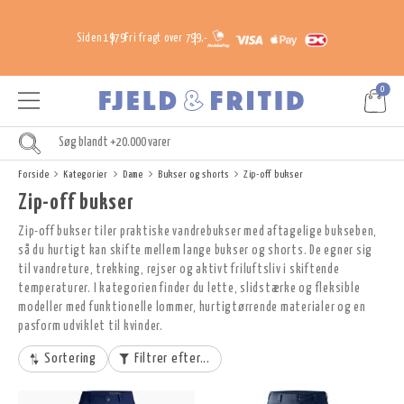
Siden 1979
Fri fragt over 799,-
0
Forside
Kategorier
Dame
Bukser og shorts
Zip-off bukser
Zip-off bukser
Zip-off bukser tiler praktiske vandrebukser med aftagelige bukseben,
så du hurtigt kan skifte mellem lange bukser og shorts. De egner sig
til vandreture, trekking, rejser og aktivt friluftsliv i skiftende
temperaturer. I kategorien finder du lette, slidstærke og fleksible
modeller med funktionelle lommer, hurtigtørrende materialer og en
pasform udviklet til kvinder.
Sortering
Filtrer efter...