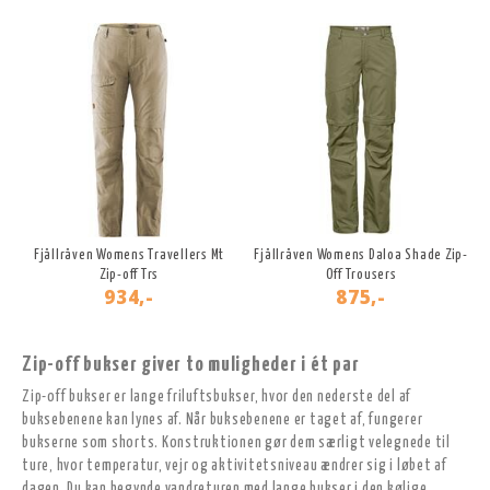
Fjällräven Womens Travellers Mt
Fjällräven Womens Daloa Shade Zip-
Zip-off Trs
Off Trousers
934,-
875,-
Zip-off bukser giver to muligheder i ét par
Zip-off bukser er lange friluftsbukser, hvor den nederste del af
buksebenene kan lynes af. Når buksebenene er taget af, fungerer
bukserne som shorts. Konstruktionen gør dem særligt velegnede til
ture, hvor temperatur, vejr og aktivitetsniveau ændrer sig i løbet af
dagen. Du kan begynde vandreturen med lange bukser i den kølige