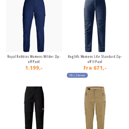
Royal Robbins Womens Wilder Zip-
Haglöfs Womens Lite Standard Zip-
off Pant
off II Pant
1.199,-
Fra
671,-
Fås i 2 farver