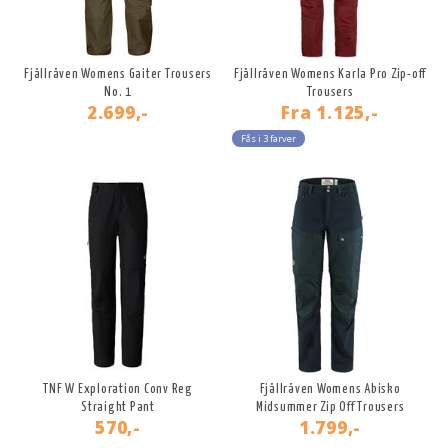
Fjällräven Womens Gaiter Trousers
Fjällräven Womens Karla Pro Zip-off
No. 1
Trousers
2.699,-
Fra
1.125,-
Fås i 3 farver
TNF W Exploration Conv Reg
Fjällräven Womens Abisko
Straight Pant
Midsummer Zip Off Trousers
570,-
1.799,-