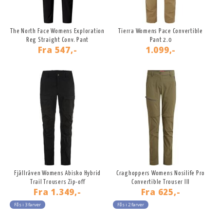
The North Face Womens Exploration
Tierra Womens Pace Convertible
Reg Straight Conv. Pant
Pant 2.0
Fra
547,-
1.099,-
Fjällräven Womens Abisko Hybrid
Craghoppers Womens Nosilife Pro
Trail Trousers Zip-off
Convertible Trouser III
Fra
1.349,-
Fra
625,-
Fås i 3 farver
Fås i 2 farver