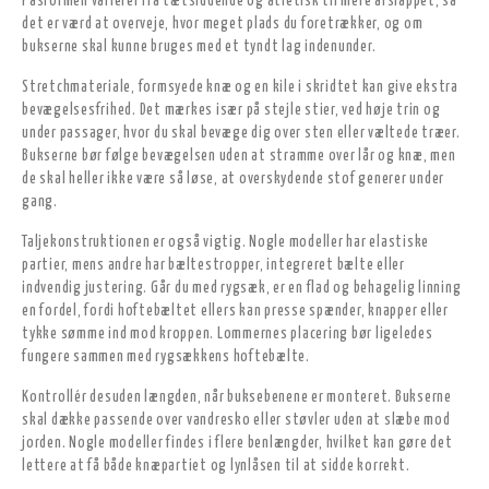
Pasformen varierer fra tætsiddende og atletisk til mere afslappet, så
det er værd at overveje, hvor meget plads du foretrækker, og om
bukserne skal kunne bruges med et tyndt lag indenunder.
Stretchmateriale, formsyede knæ og en kile i skridtet kan give ekstra
bevægelsesfrihed. Det mærkes især på stejle stier, ved høje trin og
under passager, hvor du skal bevæge dig over sten eller væltede træer.
Bukserne bør følge bevægelsen uden at stramme over lår og knæ, men
de skal heller ikke være så løse, at overskydende stof generer under
gang.
Taljekonstruktionen er også vigtig. Nogle modeller har elastiske
partier, mens andre har bæltestropper, integreret bælte eller
indvendig justering. Går du med rygsæk, er en flad og behagelig linning
en fordel, fordi hoftebæltet ellers kan presse spænder, knapper eller
tykke sømme ind mod kroppen. Lommernes placering bør ligeledes
fungere sammen med rygsækkens hoftebælte.
Kontrollér desuden længden, når buksebenene er monteret. Bukserne
skal dække passende over vandresko eller støvler uden at slæbe mod
jorden. Nogle modeller findes i flere benlængder, hvilket kan gøre det
lettere at få både knæpartiet og lynlåsen til at sidde korrekt.