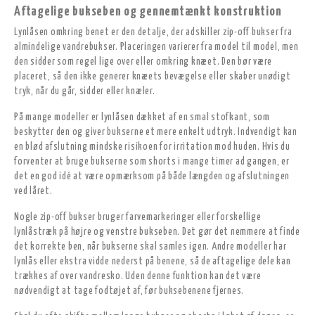
Aftagelige bukseben og gennemtænkt konstruktion
Lynlåsen omkring benet er den detalje, der adskiller zip-off bukser fra
almindelige vandrebukser. Placeringen varierer fra model til model, men
den sidder som regel lige over eller omkring knæet. Den bør være
placeret, så den ikke generer knæets bevægelse eller skaber unødigt
tryk, når du går, sidder eller knæler.
På mange modeller er lynlåsen dækket af en smal stofkant, som
beskytter den og giver bukserne et mere enkelt udtryk. Indvendigt kan
en blød afslutning mindske risikoen for irritation mod huden. Hvis du
forventer at bruge bukserne som shorts i mange timer ad gangen, er
det en god idé at være opmærksom på både længden og afslutningen
ved låret.
Nogle zip-off bukser bruger farvemarkeringer eller forskellige
lynlåstræk på højre og venstre bukseben. Det gør det nemmere at finde
det korrekte ben, når bukserne skal samles igen. Andre modeller har
lynlås eller ekstra vidde nederst på benene, så de aftagelige dele kan
trækkes af over vandresko. Uden denne funktion kan det være
nødvendigt at tage fodtøjet af, før buksebenene fjernes.