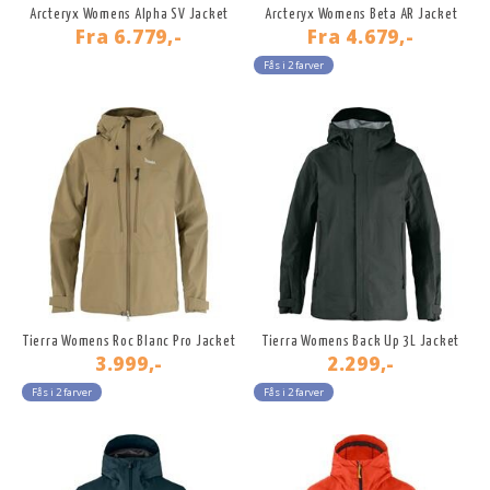
Arcteryx Womens Alpha SV Jacket
Arcteryx Womens Beta AR Jacket
Fra
6.779,-
Fra
4.679,-
Fås i 2 farver
Tierra Womens Roc Blanc Pro Jacket
Tierra Womens Back Up 3L Jacket
3.999,-
2.299,-
Fås i 2 farver
Fås i 2 farver