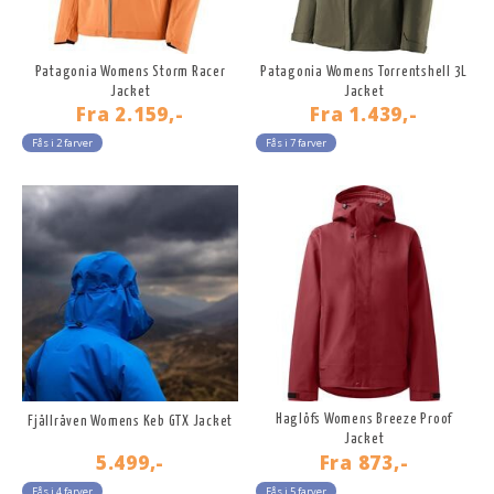
Patagonia Womens Storm Racer
Patagonia Womens Torrentshell 3L
Jacket
Jacket
Fra
2.159,-
Fra
1.439,-
Fås i 2 farver
Fås i 7 farver
Haglöfs Womens Breeze Proof
Fjällräven Womens Keb GTX Jacket
Jacket
5.499,-
Fra
873,-
Fås i 4 farver
Fås i 5 farver