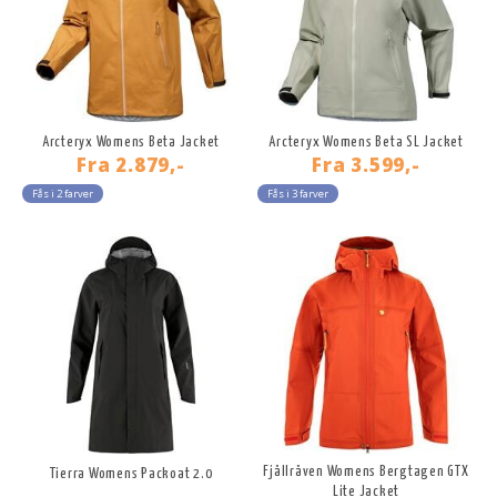
Arcteryx Womens Beta Jacket
Arcteryx Womens Beta SL Jacket
Fra
2.879,-
Fra
3.599,-
Fås i 2 farver
Fås i 3 farver
Fjällräven Womens Bergtagen GTX
Tierra Womens Packoat 2.0
Lite Jacket