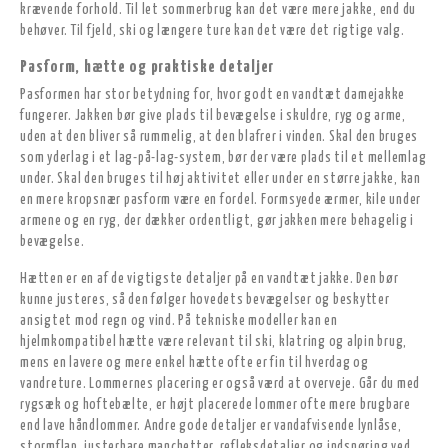
krævende forhold. Til let sommerbrug kan det være mere jakke, end du
behøver. Til fjeld, ski og længere ture kan det være det rigtige valg.
Pasform, hætte og praktiske detaljer
Pasformen har stor betydning for, hvor godt en vandtæt damejakke
fungerer. Jakken bør give plads til bevægelse i skuldre, ryg og arme,
uden at den bliver så rummelig, at den blafrer i vinden. Skal den bruges
som yderlag i et lag-på-lag-system, bør der være plads til et mellemlag
under. Skal den bruges til høj aktivitet eller under en større jakke, kan
en mere kropsnær pasform være en fordel. Formsyede ærmer, kile under
armene og en ryg, der dækker ordentligt, gør jakken mere behagelig i
bevægelse.
Hætten er en af de vigtigste detaljer på en vandtæt jakke. Den bør
kunne justeres, så den følger hovedets bevægelser og beskytter
ansigtet mod regn og vind. På tekniske modeller kan en
hjelmkompatibel hætte være relevant til ski, klatring og alpin brug,
mens en lavere og mere enkel hætte ofte er fin til hverdag og
vandreture. Lommernes placering er også værd at overveje. Går du med
rygsæk og hoftebælte, er højt placerede lommer ofte mere brugbare
end lave håndlommer. Andre gode detaljer er vandafvisende lynlåse,
stormflap, justerbare manchetter, refleksdetaljer og indsnøring ved