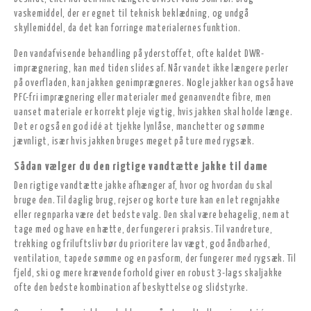
vaskemiddel, der er egnet til teknisk beklædning, og undgå
skyllemiddel, da det kan forringe materialernes funktion.
Den vandafvisende behandling på yderstoffet, ofte kaldet DWR-
imprægnering, kan med tiden slides af. Når vandet ikke længere perler
på overfladen, kan jakken genimprægneres. Nogle jakker kan også have
PFC-fri imprægnering eller materialer med genanvendte fibre, men
uanset materiale er korrekt pleje vigtig, hvis jakken skal holde længe.
Det er også en god idé at tjekke lynlåse, manchetter og sømme
jævnligt, især hvis jakken bruges meget på ture med rygsæk.
Sådan vælger du den rigtige vandtætte jakke til dame
Den rigtige vandtætte jakke afhænger af, hvor og hvordan du skal
bruge den. Til daglig brug, rejser og korte ture kan en let regnjakke
eller regnparka være det bedste valg. Den skal være behagelig, nem at
tage med og have en hætte, der fungerer i praksis. Til vandreture,
trekking og friluftsliv bør du prioritere lav vægt, god åndbarhed,
ventilation, tapede sømme og en pasform, der fungerer med rygsæk. Til
fjeld, ski og mere krævende forhold giver en robust 3-lags skaljakke
ofte den bedste kombination af beskyttelse og slidstyrke.