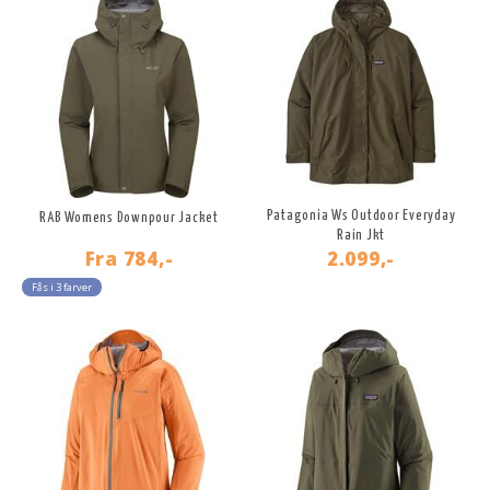
Patagonia Ws Outdoor Everyday
RAB Womens Downpour Jacket
Rain Jkt
Fra
784,-
2.099,-
Fås i 3 farver