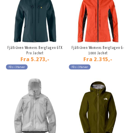
Fjällräven Womens Bergtagen GTX
Fjällräven Womens Bergtagen G-
Pro Jacket
1000 Jacket
Fra
5.273,-
Fra
2.315,-
Fås i 3 farver
Fås i 3 farver