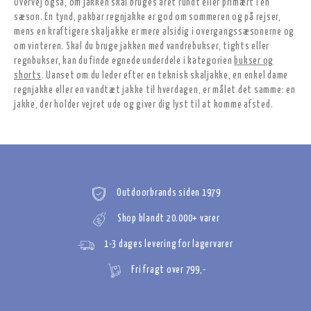
Overvej også, om jakken skal bruges året rundt eller primært i én
sæson. En tynd, pakbar regnjakke er god om sommeren og på rejser,
mens en kraftigere skaljakke er mere alsidig i overgangssæsonerne og
om vinteren. Skal du bruge jakken med vandrebukser, tights eller
regnbukser, kan du finde egnede underdele i kategorien
bukser og
shorts
. Uanset om du leder efter en teknisk skaljakke, en enkel dame
regnjakke eller en vandtæt jakke til hverdagen, er målet det samme: en
jakke, der holder vejret ude og giver dig lyst til at komme afsted.
Outdoorbrands siden 1979
Shop blandt 20.000+ varer
1-3 dages levering for lagervarer
Fri fragt over 799,-