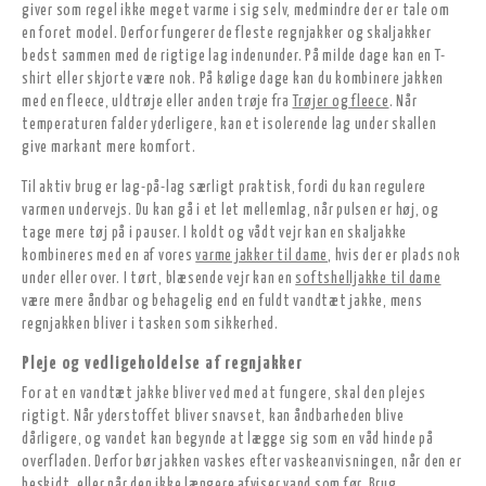
giver som regel ikke meget varme i sig selv, medmindre der er tale om
en foret model. Derfor fungerer de fleste regnjakker og skaljakker
bedst sammen med de rigtige lag indenunder. På milde dage kan en T-
shirt eller skjorte være nok. På kølige dage kan du kombinere jakken
med en fleece, uldtrøje eller anden trøje fra
Trøjer og fleece
. Når
temperaturen falder yderligere, kan et isolerende lag under skallen
give markant mere komfort.
Til aktiv brug er lag-på-lag særligt praktisk, fordi du kan regulere
varmen undervejs. Du kan gå i et let mellemlag, når pulsen er høj, og
tage mere tøj på i pauser. I koldt og vådt vejr kan en skaljakke
kombineres med en af vores
varme jakker til dame
, hvis der er plads nok
under eller over. I tørt, blæsende vejr kan en
softshelljakke til dame
være mere åndbar og behagelig end en fuldt vandtæt jakke, mens
regnjakken bliver i tasken som sikkerhed.
Pleje og vedligeholdelse af regnjakker
For at en vandtæt jakke bliver ved med at fungere, skal den plejes
rigtigt. Når yderstoffet bliver snavset, kan åndbarheden blive
dårligere, og vandet kan begynde at lægge sig som en våd hinde på
overfladen. Derfor bør jakken vaskes efter vaskeanvisningen, når den er
beskidt, eller når den ikke længere afviser vand som før. Brug