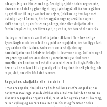
når vejrudsigten ikke er med dig. Den rigtige jakke holder regnen ude,
skærmer mod vind og giver dig et trygt yderlag på alt fra korte gåture
og cykelture til lange vandreture, rejser, fjeldture og hverdage med
ustadigt vejr. I Danmark, Norden og på mange rejsemål kan vejret
skifte hurtigt, og derfor er en god regnjakke eller skaljakke ofte
forskellen på en tur, der bliver nydt, og en tur, der bare skal overstås.
I kategorien finder du vandtætte jakker til dame i flere forskellige
typer. Nogle modeller er lette og pakbare regnjakker, der kan ligge fast
i rygsækken eller tasken. Andre er robuste skaljakker og
hardshelljakker med tekniske detaljer til krævende brug. Du finder også
længere regnparkaer, anorakker og mere hverdagsorienterede
modeller, der kombinerer beskyttelse med et enkelt udtryk. Fælles for
dem er, at de er lavet til at give dig et tørt og funktionelt yderlag, når
regn, slud, sne eller hård vind rammer.
Regnjakke, skaljakke eller hardshell?
Ordene regnjakke, skaljakke og hardshell bruges ofte om jakker, der
beskytter mod regn, men de dækker ikke altid over helt det samme. En
klassisk regnjakke er typisk enkel, relativt let og velegnet til hverdag,
rejser, cykling og kortere ture. Den skal først og fremmest holde