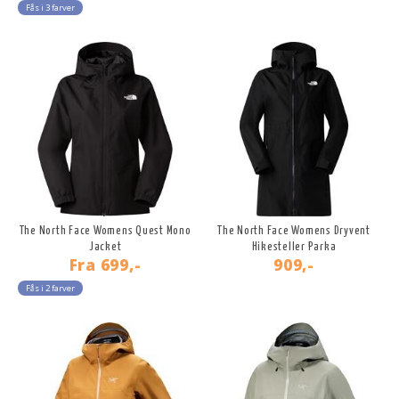
Fås i 3 farver
The North Face Womens Quest Mono
The North Face Womens Dryvent
Jacket
Hikesteller Parka
Fra
699,-
909,-
Fås i 2 farver