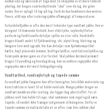
nedbør ude og være nem at tage med. En skaljakke er et mere teknisk
yderlag, der bruges som beskyttende “skal” over de lag, der giver
varme. Den er oplagt til lag-på-lag, fordi du kan kombinere den med en
fleece, uldtrøje eller isoleringsjakke afhængigt af temperaturen.
En hardshelljakke er ofte den mest tekniske type vandtæt jakke. Den er
designet til krævende forhold, hvor slidstyrke, vejrbeskyttelse,
pasform og funktionelle detaljer spiller en stor rolle. Hardshells
bruges blandt andet til fjeldvandring, ski, alpint brug, klatring og
længere ture med rygsæk. Her kan detaljer som hjelmkompatibel
hætte, højt placerede lommer, kraftige lynlåse, ventilationslynlåse og
formsyede ærmer gøre en stor forskel. Skal jakken derimod primært
bruges til pendling og hverdagsbrug, kan en enklere regnjakke eller
regnparka være det mest behagelige valg.
Vandtæthed, vandsøjletryk og tapede sømme
En vandtæt jakke fungerer kun efter hensigten, hvis både materialer og
konstruktion er lavet til at holde vand ude. Mange jakker bruger en
vandtæt membran eller coating, der ligger bag yderstoffet. For at
jakken reelt kan holde til regn, skal sømmene som regel også være
tapede, så vandet ikke trænger ind gennem stikningerne. Derfor er
tapede sømme en vigtig detalje at se efter, især hvis jakken skal