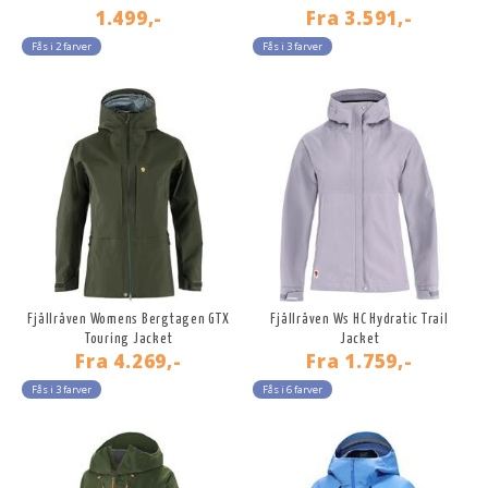
1.499,-
Fra
3.591,-
Fås i 2 farver
Fås i 3 farver
Fjällräven Womens Bergtagen GTX
Fjällräven Ws HC Hydratic Trail
Touring Jacket
Jacket
Fra
4.269,-
Fra
1.759,-
Fås i 3 farver
Fås i 6 farver