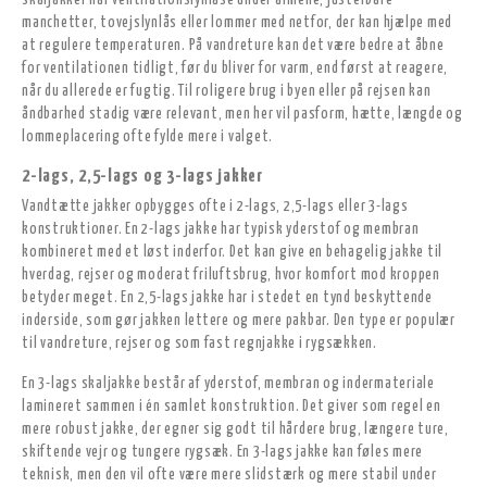
skaljakker har ventilationslynlåse under armene, justerbare
manchetter, tovejslynlås eller lommer med netfor, der kan hjælpe med
at regulere temperaturen. På vandreture kan det være bedre at åbne
for ventilationen tidligt, før du bliver for varm, end først at reagere,
når du allerede er fugtig. Til roligere brug i byen eller på rejsen kan
åndbarhed stadig være relevant, men her vil pasform, hætte, længde og
lommeplacering ofte fylde mere i valget.
2-lags, 2,5-lags og 3-lags jakker
Vandtætte jakker opbygges ofte i 2-lags, 2,5-lags eller 3-lags
konstruktioner. En 2-lags jakke har typisk yderstof og membran
kombineret med et løst inderfor. Det kan give en behagelig jakke til
hverdag, rejser og moderat friluftsbrug, hvor komfort mod kroppen
betyder meget. En 2,5-lags jakke har i stedet en tynd beskyttende
inderside, som gør jakken lettere og mere pakbar. Den type er populær
til vandreture, rejser og som fast regnjakke i rygsækken.
En 3-lags skaljakke består af yderstof, membran og indermateriale
lamineret sammen i én samlet konstruktion. Det giver som regel en
mere robust jakke, der egner sig godt til hårdere brug, længere ture,
skiftende vejr og tungere rygsæk. En 3-lags jakke kan føles mere
teknisk, men den vil ofte være mere slidstærk og mere stabil under