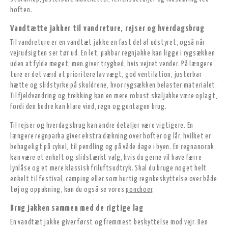
hoften.
Vandtætte jakker til vandreture, rejser og hverdagsbrug
Til vandreture er en vandtæt jakke en fast del af udstyret, også når
vejrudsigten ser tør ud. En let, pakbar regnjakke kan ligge i rygsækken
uden at fylde meget, men giver tryghed, hvis vejret vender. På længere
ture er det værd at prioritere lav vægt, god ventilation, justerbar
hætte og slidstyrke på skuldrene, hvor rygsækken belaster materialet.
Til fjeldvandring og trekking kan en mere robust skaljakke være oplagt,
fordi den bedre kan klare vind, regn og gentagen brug.
Til rejser og hverdagsbrug kan andre detaljer være vigtigere. En
længere regnparka giver ekstra dækning over hofter og lår, hvilket er
behageligt på cykel, til pendling og på våde dage i byen. En regnanorak
kan være et enkelt og slidstærkt valg, hvis du gerne vil have færre
lynlåse og et mere klassisk friluftsudtryk. Skal du bruge noget helt
enkelt til festival, camping eller som hurtig regnbeskyttelse over både
tøj og oppakning, kan du også se vores
ponchoer
.
Brug jakken sammen med de rigtige lag
En vandtæt jakke giver først og fremmest beskyttelse mod vejr. Den