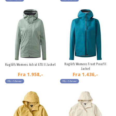
Haglöfs Womens Front Proof II
Haglöfs Womens Astral GTX II Jacket
Jacket
Fra
1.958,-
Fra
1.436,-
Fås i 5 farver
Fås i 5 farver