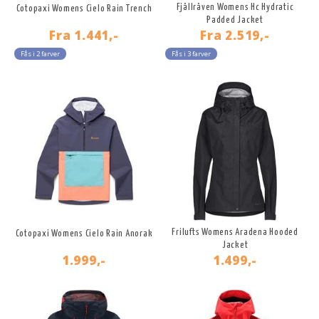
Fjällräven Womens Hc Hydratic
Cotopaxi Womens Cielo Rain Trench
Padded Jacket
Fra
1.441,-
Fra
2.519,-
Fås i 2 farver
Fås i 3 farver
Frilufts Womens Aradena Hooded
Cotopaxi Womens Cielo Rain Anorak
Jacket
1.999,-
1.499,-