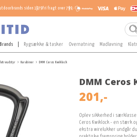
utdoorbrands siden 1979
Fri fragt over 799,-
Brands
Rygsække & tasker
Overnatning
Madlavning
Klat
latreudstyr
Karabiner
DMM Ceros Kwiklock
DMM Ceros 
201,-
Oplev sikkerhed i særklasse
Ceros Kwiklock - en stærk og
ekstra wirelukker undgår du
praktiske fremspring holder 