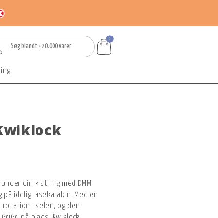
0
ring
Kwiklock
 under din klatring med DMM
 pålidelig låsekarabin. Med en
 rotation i selen, og den
GriGri på plads. Kwiklock