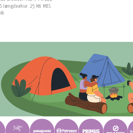
S længdeakse: 25 kN. MBS
kN.