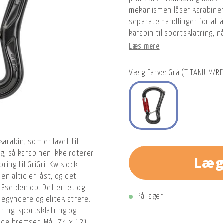
mekanismen låser karabinen
separate handlinger for at 
karabin til sportsklatring, n
Læs mere
Vælg Farve: Grå (TITANIUM/R
karabin, som er lavet til
ng, så karabinen ikke roterer
Læg
ring til GriGri. Kwiklock-
n altid er låst, og det
låse den op. Det er let og
På lager
 begyndere og eliteklatrere.
tring, sportsklatring og
rede bremser. Mål: 74 x 121