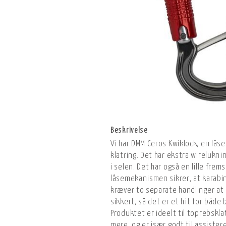
Beskrivelse
Vi har DMM Ceros Kwiklock, en låse
klatring. Det har ekstra wirelukni
i selen. Det har også en lille fremsp
låsemekanismen sikrer, at karabine
kræver to separate handlinger at 
sikkert, så det er et hit for både
Produktet er ideelt til toprebskla
mere, og er især godt til assiste