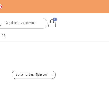
0
ring
Nyheder