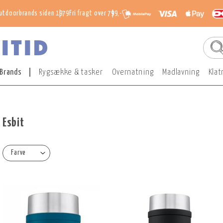
utdoorbrands siden 1979
Fri fragt over 799,-
Brands
Rygsække & tasker
Overnatning
Madlavning
Klat
Esbit
Farve