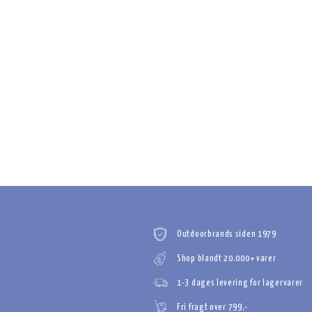
Outdoorbrands siden 1979
Shop blandt 20.000+ varer
1-3 dages levering for lagervarer
Fri fragt over 799,-