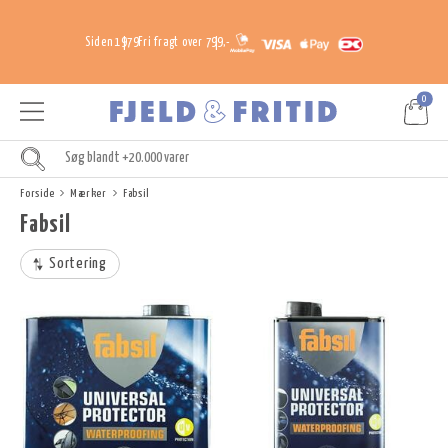
Siden 1979
Fri fragt over 799,-
0
Forside
Mærker
Fabsil
Fabsil
Sortering