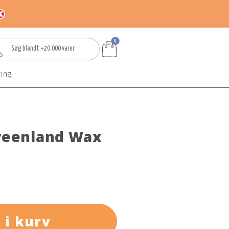
0
ring
Greenland Wax
 i kurv