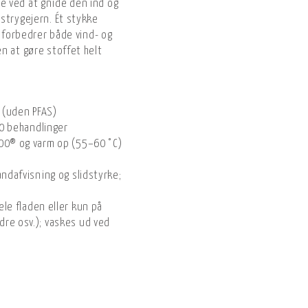
e ved at gnide den ind og
strygejern. Ét stykke
g forbedrer både vind- og
n at gøre stoffet helt
s (uden PFAS)
 10 behandlinger
000® og varm op (55–60 °C)
andafvisning og slidstyrke;
hele fladen eller kun på
re osv.); vaskes ud ved