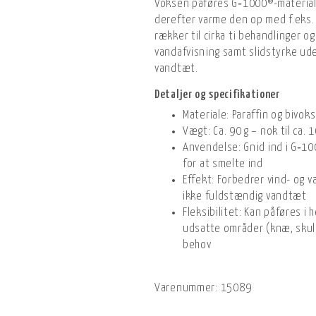
Voksen påføres G‑1000®-material
derefter varme den op med f.eks. 
rækker til cirka ti behandlinger o
vandafvisning samt slidstyrke ude
vandtæt.
Detaljer og specifikationer
Materiale: Paraffin og bivok
Vægt: Ca. 90 g – nok til ca.
Anvendelse: Gnid ind i G‑1
for at smelte ind
Effekt: Forbedrer vind- og v
ikke fuldstændig vandtæt
Fleksibilitet: Kan påføres i 
udsatte områder (knæ, skuld
behov
Varenummer:
15089