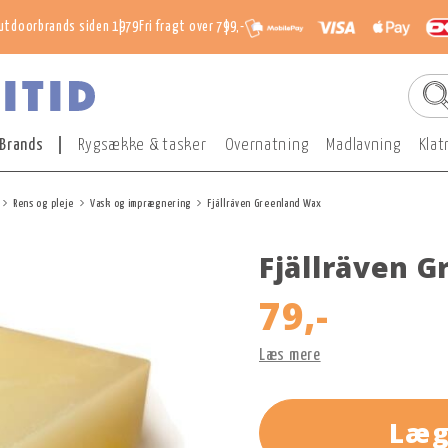
utdoorbrands siden 1979
Fri fragt over 799,-
Brands
Rygsække & tasker
Overnatning
Madlavning
Klat
Rens og pleje
Vask og imprægnering
Fjällräven Greenland Wax
Fjällräven 
79,-
Læs mere
Læg