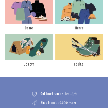
Dame
Herre
Udstyr
Fodtøj
Outdoorbrands siden 1979
Shop blandt 20.000+ varer