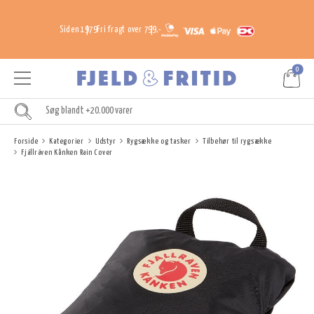
Siden 1979
Fri fragt over 799,-
0
Forside
Kategorier
Udstyr
Rygsække og tasker
Tilbehør til rygsække
Fjällräven Kånken Rain Cover