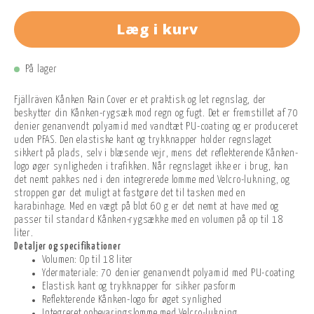
Læg i kurv
På lager
Fjällräven Kånken Rain Cover er et praktisk og let regnslag, der
beskytter din Kånken-rygsæk mod regn og fugt. Det er fremstillet af 70
denier genanvendt polyamid med vandtæt PU-coating og er produceret
uden PFAS. Den elastiske kant og trykknapper holder regnslaget
sikkert på plads, selv i blæsende vejr, mens det reflekterende Kånken-
logo øger synligheden i trafikken. Når regnslaget ikke er i brug, kan
det nemt pakkes ned i den integrerede lomme med Velcro-lukning, og
stroppen gør det muligt at fastgøre det til tasken med en
karabinhage. Med en vægt på blot 60 g er det nemt at have med og
passer til standard Kånken-rygsække med en volumen på op til 18
liter.
Detaljer og specifikationer
Volumen: Op til 18 liter
Ydermateriale: 70 denier genanvendt polyamid med PU-coating
Elastisk kant og trykknapper for sikker pasform
Reflekterende Kånken-logo for øget synlighed
Integreret opbevaringslomme med Velcro-lukning