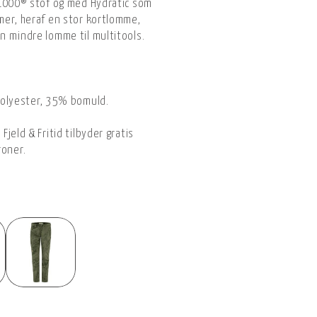
-1000® stof og med Hydratic som
mer, heraf en stor kortlomme,
n mindre lomme til multitools.
polyester, 35% bomuld.
jeld & Fritid tilbyder gratis
roner.