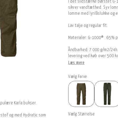
I det slidstærke børstet G
sikrer vandtæthed. Syv lom
lomme med lynlåslukke og e
Lav talje og regular fit.
Materialer: G-1000® : 65% 
Åndbarhed: 7.000 g/m2/24h. F
levering ved køb over 500 k
Læs mere
Vælg Farve
opulære Karla bukser.
Vælg Størrelse
 stof og med Hydratic som