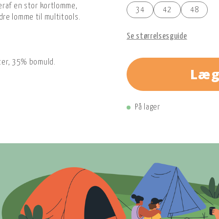
eraf en stor kortlomme,
34
42
48
re lomme til multitools.
Se størrelsesguide
ter, 35% bomuld.
Læg
På lager