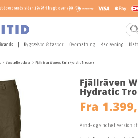
utdoorbrands siden 1979
Fri fragt over 799,-
Brands
Rygsække & tasker
Overnatning
Madlavning
Klat
s
Vandtætte bukser
Fjällräven Womens Karla Hydratic Trousers
Fjällräven 
Hydratic Tr
Fra
1.399,
Vand- og vindtæt version af