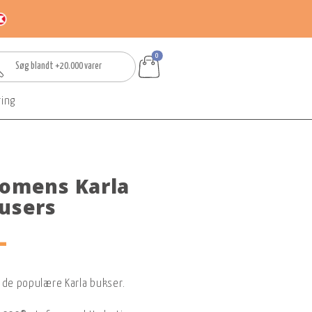
0
ring
Womens Karla
ousers
-
 de populære Karla bukser.