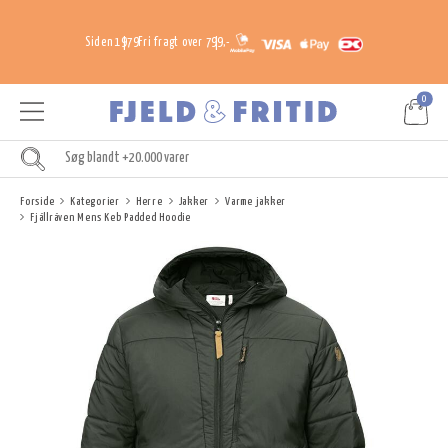
Siden 1979
Fri fragt over 799,-
0
Forside
Kategorier
Herre
Jakker
Varme jakker
Fjällräven Mens Keb Padded Hoodie