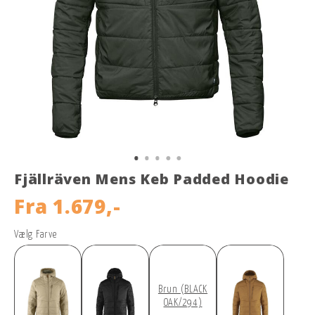
Fjällräven Mens Keb Padded Hoodie
Fra
1.679,-
Vælg Farve
Brun (BLACK
OAK/294)