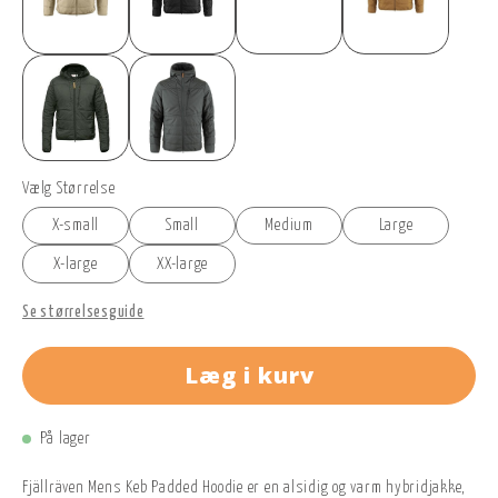
Vælg Størrelse
X-small
Small
Medium
Large
X-large
XX-large
Se størrelsesguide
Læg i kurv
På lager
Fjällräven Mens Keb Padded Hoodie er en alsidig og varm hybridjakke,