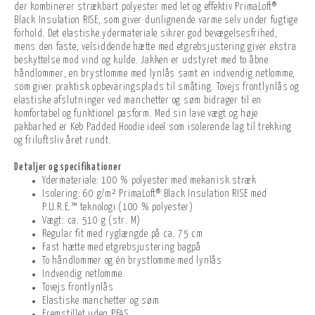
der kombinerer strækbart polyester med let og effektiv PrimaLoft®
Black Insulation RISE, som giver dunlignende varme selv under fugtige
forhold. Det elastiske ydermateriale sikrer god bevægelsesfrihed,
mens den faste, velsiddende hætte med etgrebsjustering giver ekstra
beskyttelse mod vind og kulde. Jakken er udstyret med to åbne
håndlommer, en brystlomme med lynlås samt en indvendig netlomme,
som giver praktisk opbevaringsplads til småting. Tovejs frontlynlås og
elastiske afslutninger ved manchetter og søm bidrager til en
komfortabel og funktionel pasform. Med sin lave vægt og høje
pakbarhed er Keb Padded Hoodie ideel som isolerende lag til trekking
og friluftsliv året rundt.
Detaljer og specifikationer
Ydermateriale: 100 % polyester med mekanisk stræk
Isolering: 60 g/m² PrimaLoft® Black Insulation RISE med
P.U.R.E.™ teknologi (100 % polyester)
Vægt: ca. 510 g (str. M)
Regular fit med ryglængde på ca. 75 cm
Fast hætte med etgrebsjustering bagpå
To håndlommer og én brystlomme med lynlås
Indvendig netlomme
Tovejs frontlynlås
Elastiske manchetter og søm
Fremstillet uden PFAS