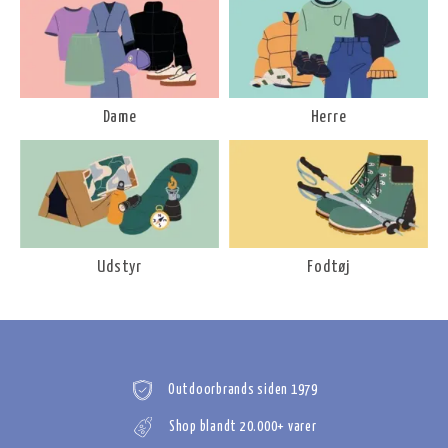
Dame
Herre
Udstyr
Fodtøj
Outdoorbrands siden 1979
Shop blandt 20.000+ varer