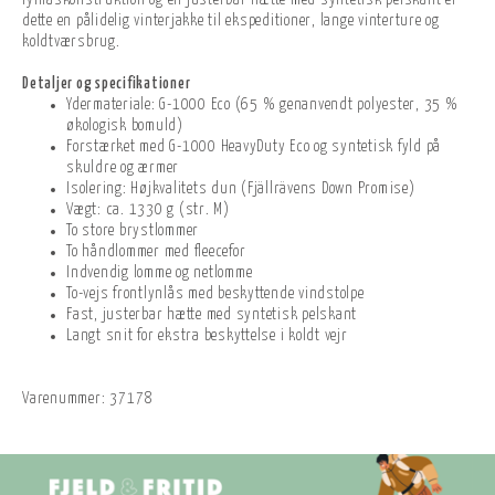
lynlåskonstruktion og en justerbar hætte med syntetisk pelskant er
dette en pålidelig vinterjakke til ekspeditioner, lange vinterture og
koldtværsbrug.
Detaljer og specifikationer
Ydermateriale: G-1000 Eco (65 % genanvendt polyester, 35 %
økologisk bomuld)
Forstærket med G-1000 HeavyDuty Eco og syntetisk fyld på
skuldre og ærmer
Isolering: Højkvalitets dun (Fjällrävens Down Promise)
Vægt: ca. 1330 g (str. M)
To store brystlommer
To håndlommer med fleecefor
Indvendig lomme og netlomme
To-vejs frontlynlås med beskyttende vindstolpe
Fast, justerbar hætte med syntetisk pelskant
Langt snit for ekstra beskyttelse i koldt vejr
Varenummer:
37178