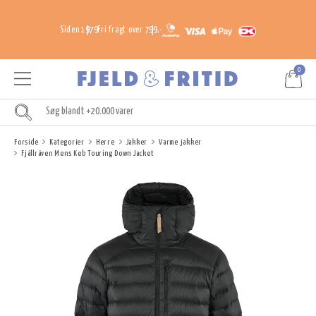
Siden 1979
Fri fragt over 799,-
0
Forside
Kategorier
Herre
Jakker
Varme jakker
Fjällräven Mens Keb Touring Down Jacket