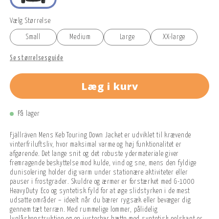
Vælg Størrelse
Small
Medium
Large
XX-large
Se størrelsesguide
Læg i kurv
På lager
Fjällräven Mens Keb Touring Down Jacket er udviklet til krævende
vinterfriluftsliv, hvor maksimal varme og høj funktionalitet er
afgørende. Det lange snit og det robuste ydermateriale giver
fremragende beskyttelse mod kulde, vind og sne, mens den fyldige
dunisolering holder dig varm under stationære aktiviteter eller
pauser i frostgrader. Skuldre og ærmer er forstærket med G-1000
HeavyDuty Eco og syntetisk fyld for at øge slidstyrken i de mest
udsatte områder – ideelt når du bærer rygsæk eller bevæger dig
gennem tæt terræn. Med rummelige lommer, pålidelig