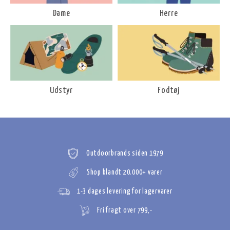
Dame
Herre
Udstyr
Fodtøj
Outdoorbrands siden 1979
Shop blandt 20.000+ varer
1-3 dages levering for lagervarer
Fri fragt over 799,-