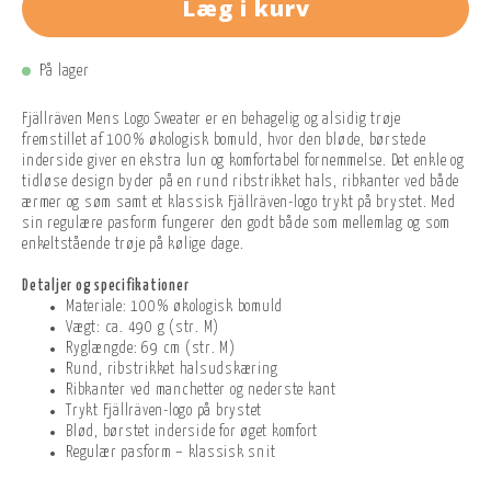
Læg i kurv
På lager
Fjällräven Mens Logo Sweater er en behagelig og alsidig trøje
fremstillet af 100% økologisk bomuld, hvor den bløde, børstede
inderside giver en ekstra lun og komfortabel fornemmelse. Det enkle og
tidløse design byder på en rund ribstrikket hals, ribkanter ved både
ærmer og søm samt et klassisk Fjällräven-logo trykt på brystet. Med
sin regulære pasform fungerer den godt både som mellemlag og som
enkeltstående trøje på kølige dage.
Detaljer og specifikationer
Materiale: 100% økologisk bomuld
Vægt: ca. 490 g (str. M)
Ryglængde: 69 cm (str. M)
Rund, ribstrikket halsudskæring
Ribkanter ved manchetter og nederste kant
Trykt Fjällräven-logo på brystet
Blød, børstet inderside for øget komfort
Regulær pasform – klassisk snit