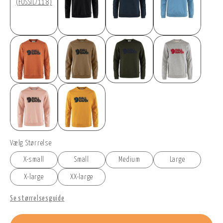
(FOSSIL/118)
Vælg Størrelse
X-small
Small
Medium
Large
X-large
XX-large
Se størrelsesguide