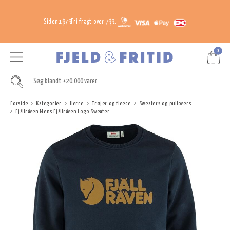
Siden 1979
Fri fragt over 799,-
0
Forside
Kategorier
Herre
Trøjer og fleece
Sweaters og pullovers
Fjällräven Mens Fjällräven Logo Sweater