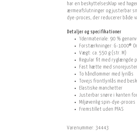
har en beskyttelsesklap ved hagen
ærmeafslutninger og justerbar sn
dye-proces, der reducerer både v
Detaljer og specifikationer
Ydermateriale: 90 % genanv
Forstærkninger: G-1000® Or
Vægt: ca. 550 g (str. M)
Regular fit med ryglængde p
Fast hætte med snorejuste
To håndlommer med lynlås
Tovejs frontlynlås med bes
Elastiske manchetter
Justerbar snøre i kanten f
Miljøvenlig spin-dye-proces
Fremstillet uden PFAS
Varenummer:
34443