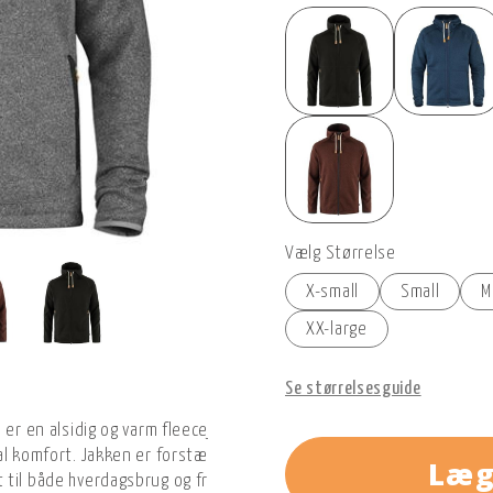
Vælg Størrelse
X-small
Small
M
XX-large
Se størrelsesguide
e er en alsidig og varm fleecejakke fremstillet af delvist genanven
al komfort. Jakken er forstærket med slidstærkt G-1000® Original 
Læg
til både hverdagsbrug og friluftsliv. Den faste hætte kan juster