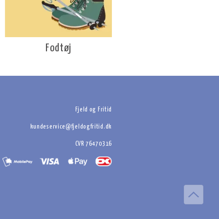
Fodtøj
Fjeld og Fritid
kundeservice@fjeldogfritid.dk
CVR 76470316