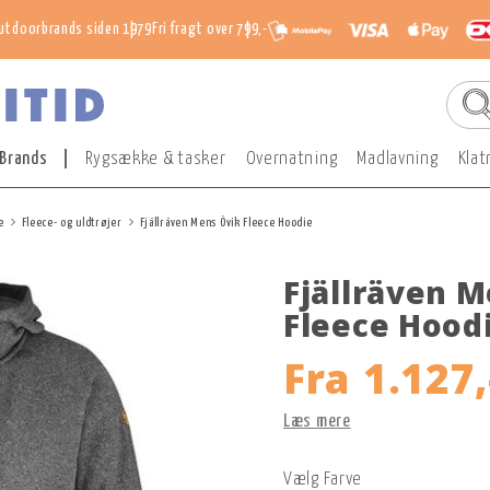
utdoorbrands siden 1979
Fri fragt over 799,-
Brands
Rygsække & tasker
Overnatning
Madlavning
Klat
e
Fleece- og uldtrøjer
Fjällräven Mens Övik Fleece Hoodie
Fjällräven 
Fleece Hood
Fra
1.127,
Læs mere
Vælg Farve