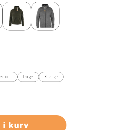
edium
Large
X-large
dt polyester med en strikket yderside og en
på albuer, lommer, hætte og søm, hvilket øger
 i kurv
es med snoretræk, mens tovejs frontlynlåsen