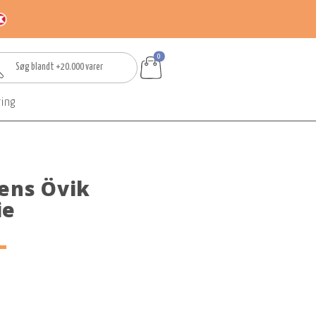
0
ring
Mens Övik
ie
-