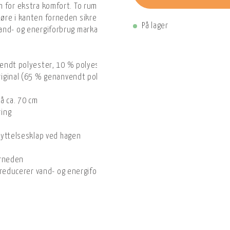
 for ekstra komfort. To rummelige håndlommer med lynlås giver let
øre i kanten forneden sikrer en velsiddende pasform. Fleecen og l
På lager
and- og energiforbrug markant.
endt polyester, 10 % polyester
iginal (65 % genanvendt polyester, 35 % økologisk bomuld)
å ca. 70 cm
ring
kyttelsesklap ved hagen
orneden
 reducerer vand- og energiforbrug