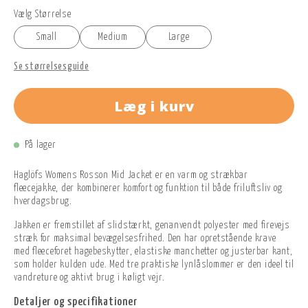
Vælg Størrelse
Small
Medium
Large
Se størrelsesguide
Læg i kurv
På lager
Haglöfs Womens Rosson Mid Jacket er en varm og strækbar
fleecejakke, der kombinerer komfort og funktion til både friluftsliv og
hverdagsbrug.
Jakken er fremstillet af slidstærkt, genanvendt polyester med firevejs
stræk for maksimal bevægelsesfrihed. Den har opretstående krave
med fleeceforet hagebeskytter, elastiske manchetter og justerbar kant,
som holder kulden ude. Med tre praktiske lynlåslommer er den ideel til
vandreture og aktivt brug i køligt vejr.
Detaljer og specifikationer