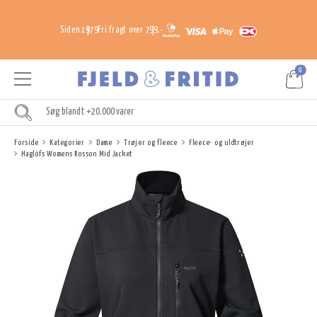
Siden 1979
Fri fragt over 799,-
0
Forside
Kategorier
Dame
Trøjer og fleece
Fleece- og uldtrøjer
Haglöfs Womens Rosson Mid Jacket