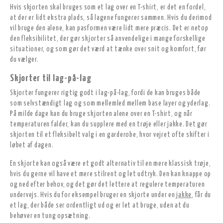
Hvis skjorten skal bruges som et lag over en T-shirt, er det en fordel,
at der er lidt ekstra plads, så lagene fungerer sammen. Hvis du derimod
vil bruge den alene, kan pasformen være lidt mere præcis. Det er netop
den fleksibilitet, der gør skjorter så anvendelige i mange forskellige
situationer, og som gør det værd at tænke over snit og komfort, før
du vælger.
Skjorter til lag-på-lag
Skjorter fungerer rigtig godt i lag-på-lag, fordi de kan bruges både
som selvstændigt lag og som mellemled mellem base layer og yderlag.
På milde dage kan du bruge skjorten alene over en T-shirt, og når
temperaturen falder, kan du supplere med en trøje eller jakke. Det gør
skjorten til et fleksibelt valg i en garderobe, hvor vejret ofte skifter i
løbet af dagen.
En skjorte kan også være et godt alternativ til en mere klassisk trøje,
hvis du gerne vil have et mere stilrent og let udtryk. Den kan knappe op
og ned efter behov, og det gør det lettere at regulere temperaturen
undervejs. Hvis du for eksempel bruger en skjorte under en
jakke
, får du
et lag, der både ser ordentligt ud og er let at bruge, uden at du
behøver en tung opsætning.