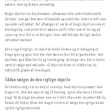
pænere, men også mere anvendelig.
Nogle skjorter har brystlommer, rulleærmer eller andre funktionelle
detaljer, som gør dem mere afslappede og praktiske. Andre er helt rene
og enkle i udtrykket. Det afhænger af, om du vil bruge skjorten som et
hverdagslag, som en del af et pænere outfit eller som et let lag på
rejser og ture. Det er en kategori, hvor små detaljer hurtigt ændrer
udtrykket markant.
Det er også vigtigt, at skjorten holder formen og er behagelig at
bruge igen og igen. Hvis den skal være en fast del af garderoben, skal
den føles god både første og tiende gang, du bruger den. Det er derfor
værd at vælge med omtanke, så skjorten bliver et stykke tøj, du
faktisk får glæde af i hverdagen.
Sådan vælger du den rigtige skjorte
Det bedste valg starter med at overveje, hvad skjorten primært skal
bruges til. Skal den være et lag til hverdag, rejser eller mere stilrent
brug? Vil du bruge den alene, over en T-shirt eller under en jakke? Når du
kender dit behov, bliver det meget lettere at vælge den rigtige model
og det rigtige materiale.