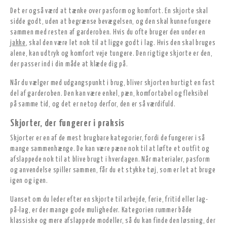
Det er også værd at tænke over pasform og komfort. En skjorte skal
sidde godt, uden at begrænse bevægelsen, og den skal kunne fungere
sammen med resten af garderoben. Hvis du ofte bruger den under en
jakke
, skal den være let nok til at ligge godt i lag. Hvis den skal bruges
alene, kan udtryk og komfort veje tungere. Den rigtige skjorte er den,
der passer ind i din måde at klæde dig på.
Når du vælger med udgangspunkt i brug, bliver skjorten hurtigt en fast
del af garderoben. Den kan være enkel, pæn, komfortabel og fleksibel
på samme tid, og det er netop derfor, den er så værdifuld.
Skjorter, der fungerer i praksis
Skjorter er en af de mest brugbare kategorier, fordi de fungerer i så
mange sammenhænge. De kan være pæne nok til at løfte et outfit og
afslappede nok til at blive brugt i hverdagen. Når materialer, pasform
og anvendelse spiller sammen, får du et stykke tøj, som er let at bruge
igen og igen.
Uanset om du leder efter en skjorte til arbejde, ferie, fritid eller lag-
på-lag, er der mange gode muligheder. Kategorien rummer både
klassiske og mere afslappede modeller, så du kan finde den løsning, der