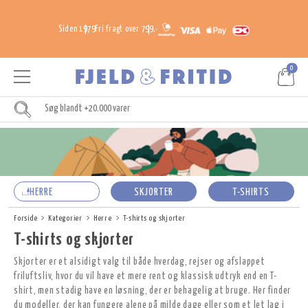
Siden 1979
Fri fragt over 799,-
0
HERRE
SKJORTER
T-SHIRTS
Forside
Kategorier
Herre
T-shirts og skjorter
T-shirts og skjorter
Skjorter er et alsidigt valg til både hverdag, rejser og afslappet
friluftsliv, hvor du vil have et mere rent og klassisk udtryk end en T-
shirt, men stadig have en løsning, der er behagelig at bruge. Her finder
du modeller, der kan fungere alene på milde dage eller som et let lag i