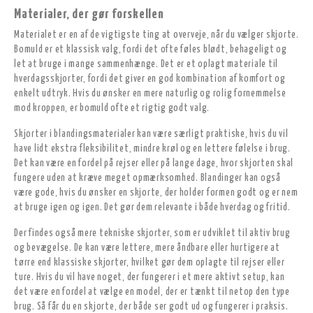
Materialer, der gør forskellen
Materialet er en af de vigtigste ting at overveje, når du vælger skjorte.
Bomuld er et klassisk valg, fordi det ofte føles blødt, behageligt og
let at bruge i mange sammenhænge. Det er et oplagt materiale til
hverdagsskjorter, fordi det giver en god kombination af komfort og
enkelt udtryk. Hvis du ønsker en mere naturlig og rolig fornemmelse
mod kroppen, er bomuld ofte et rigtig godt valg.
Skjorter i blandingsmaterialer kan være særligt praktiske, hvis du vil
have lidt ekstra fleksibilitet, mindre krøl og en lettere følelse i brug.
Det kan være en fordel på rejser eller på lange dage, hvor skjorten skal
fungere uden at kræve meget opmærksomhed. Blandinger kan også
være gode, hvis du ønsker en skjorte, der holder formen godt og er nem
at bruge igen og igen. Det gør dem relevante i både hverdag og fritid.
Der findes også mere tekniske skjorter, som er udviklet til aktiv brug
og bevægelse. De kan være lettere, mere åndbare eller hurtigere at
tørre end klassiske skjorter, hvilket gør dem oplagte til rejser eller
ture. Hvis du vil have noget, der fungerer i et mere aktivt setup, kan
det være en fordel at vælge en model, der er tænkt til netop den type
brug. Så får du en skjorte, der både ser godt ud og fungerer i praksis.