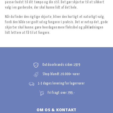
passer bedst til dit tempo og din stil. Det gør skjorter til et sikkert
valg i en garderobe, der skal kunne lidt af det hele.
Når du finder den rigtige skjorte, bliver den hurtigt et naturligt valg,
fordi den både ser godt ud og fungerer i praksis. Det er netop det, gode
skjorter skal kunne: gøre hverdagen mere fleksibel og påklædningen
lidt lettere at få til at fungere.
Outdoorbrands siden 1979
Shop blandt 20.000+ varer
1-3 dages levering for lagervarer
Fri fragt over 799,-
OM OS & KONTAKT