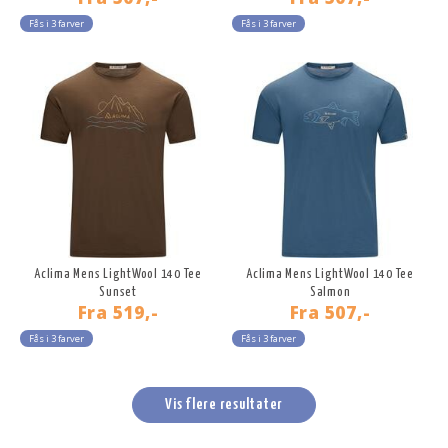
Fås i 3 farver
Fås i 3 farver
Aclima Mens LightWool 140 Tee
Aclima Mens LightWool 140 Tee
Sunset
Salmon
Fra
519,-
Fra
507,-
Fås i 3 farver
Fås i 3 farver
Vis flere resultater