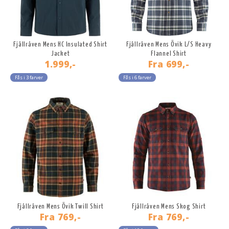
Fjällräven Mens HC Insulated Shirt
Fjällräven Mens Övik L/S Heavy
Jacket
Flannel Shirt
1.999,-
Fra
699,-
Fås i 3 farver
Fås i 6 farver
Fjällräven Mens Övik Twill Shirt
Fjällräven Mens Skog Shirt
Fra
769,-
Fra
769,-