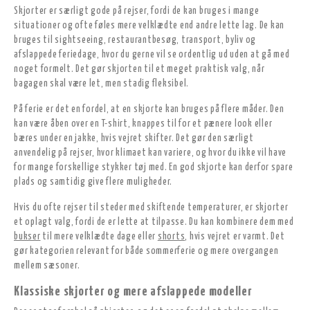
Skjorter er særligt gode på rejser, fordi de kan bruges i mange
situationer og ofte føles mere velklædte end andre lette lag. De kan
bruges til sightseeing, restaurantbesøg, transport, byliv og
afslappede feriedage, hvor du gerne vil se ordentlig ud uden at gå med
noget formelt. Det gør skjorten til et meget praktisk valg, når
bagagen skal være let, men stadig fleksibel.
På ferie er det en fordel, at en skjorte kan bruges på flere måder. Den
kan være åben over en T-shirt, knappes til for et pænere look eller
bæres under en jakke, hvis vejret skifter. Det gør den særligt
anvendelig på rejser, hvor klimaet kan variere, og hvor du ikke vil have
for mange forskellige stykker tøj med. En god skjorte kan derfor spare
plads og samtidig give flere muligheder.
Hvis du ofte rejser til steder med skiftende temperaturer, er skjorter
et oplagt valg, fordi de er lette at tilpasse. Du kan kombinere dem med
bukser
til mere velklædte dage eller
shorts
, hvis vejret er varmt. Det
gør kategorien relevant for både sommerferie og mere overgangen
mellem sæsoner.
Klassiske skjorter og mere afslappede modeller