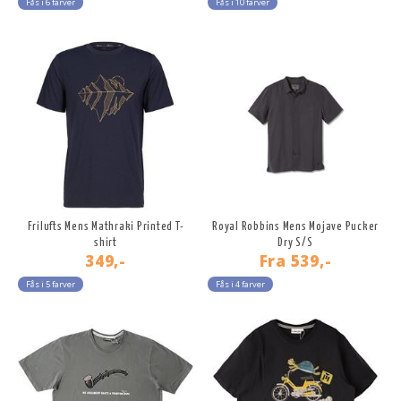
Fås i 6 farver
Fås i 10 farver
Frilufts Mens Mathraki Printed T-
Royal Robbins Mens Mojave Pucker
shirt
Dry S/S
349,-
Fra
539,-
Fås i 5 farver
Fås i 4 farver