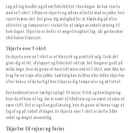
Lag-på-lag handler også om fleksibilitet i hverdagen. Du kan starte
med en T-shirt, tilføje en skjorte og måske afslutte med en jakke, hvis
vejret kræver det. Det giver dig mulighed for at klæde dig på efter
aktivitet og temperatur i stedet for at vælge en enkelt løsning til
hele dagen. Skjorten er derfor et meget brugbart lag, når garderoben
skal kunne tilpasses.
Skjorte over T-shirt
En skjorte over en T-shirt er et klassisk og praktisk valg, fordi det
giver dig et let, afslappet og fleksibelt udtryk. Det fungerer godt på
milde dage, hvor du gerne vil have lidt mere end en T-shirt, men ikke har
brug for en trøje eller jakke. Samtidig kan du åbne eller lukke skjorten
efter behov, så du hurtigt kan tilpasse dig temperatur og aktivitet.
Den kombination er særligt oplagt til rejser, fritid og hverdagsbrug,
hvor du vil have et lag, der er nemt at håndtere og ser pænt ud uden at
være stift. Det er også en god løsning, hvis du gerne vil kunne tage et
lag af og på i løbet af dagen. En skjorte over T-shirt er derfor både
enkel og meget anvendelig.
Skjorter til rejser og ferier