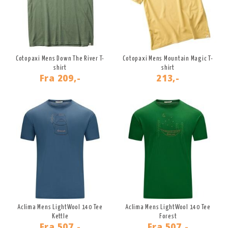
Cotopaxi Mens Down The River T-
Cotopaxi Mens Mountain Magic T-
shirt
shirt
Fra
209,-
213,-
Aclima Mens LightWool 140 Tee
Aclima Mens LightWool 140 Tee
Kettle
Forest
Fra
507,-
Fra
507,-