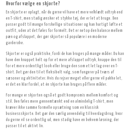
Hvorfor vælge en skjorte?
En skjorte er oplagt, når du gerne vil have et mere velklædt udtryk end
en T-shirt, men stadig ønsker et stykke tøj, der er let at bruge. Den
passer godt til mange forskellige situationer og kan hurtigt løfte et
outfit, uden at det føles for formelt. Det er netop den balance mellem
pæn og afslappet, der gør skjorter så populære i en moderne
garderobe.
Skjorter er også praktiske, fordi de kan bruges på mange måder. Du kan
have den knappet helt op for et mere afslappet udtryk, knappe den til
for et mere ordentligt look eller bruge den som et let lag over en T-
shirt. Det gør den til et fleksibelt valg, som fungerer på tværs af
sæsoner og aktiviteter. Hvis du rejser meget eller gerne vil pakke let,
er det en klar fordel, at én skjorte kan bruges på flere måder.
For mange er skjorten også et godt kompromis mellem komfort og
stil. Den føles mere gennemtænkt end en almindelig T-shirt, men
kræver ikke samme formelle opsætning som en klassisk
businessskjorte. Det gør den særlig anvendelig til hverdagsbrug, hvor
du gerne vil se ordentlig ud, men stadig have en bekvem løsning, der
passer til et aktivt liv.