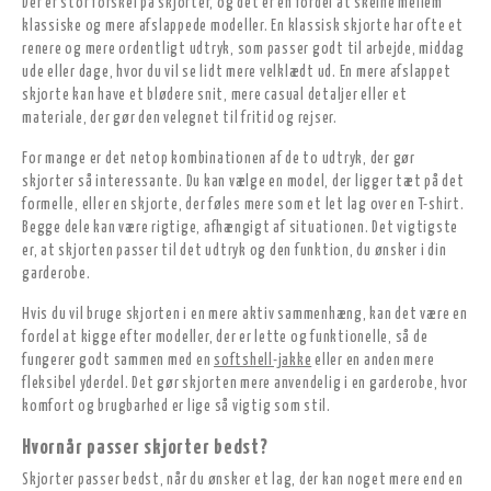
Der er stor forskel på skjorter, og det er en fordel at skelne mellem
klassiske og mere afslappede modeller. En klassisk skjorte har ofte et
renere og mere ordentligt udtryk, som passer godt til arbejde, middag
ude eller dage, hvor du vil se lidt mere velklædt ud. En mere afslappet
skjorte kan have et blødere snit, mere casual detaljer eller et
materiale, der gør den velegnet til fritid og rejser.
For mange er det netop kombinationen af de to udtryk, der gør
skjorter så interessante. Du kan vælge en model, der ligger tæt på det
formelle, eller en skjorte, der føles mere som et let lag over en T-shirt.
Begge dele kan være rigtige, afhængigt af situationen. Det vigtigste
er, at skjorten passer til det udtryk og den funktion, du ønsker i din
garderobe.
Hvis du vil bruge skjorten i en mere aktiv sammenhæng, kan det være en
fordel at kigge efter modeller, der er lette og funktionelle, så de
fungerer godt sammen med en
softshell-jakke
eller en anden mere
fleksibel yderdel. Det gør skjorten mere anvendelig i en garderobe, hvor
komfort og brugbarhed er lige så vigtig som stil.
Hvornår passer skjorter bedst?
Skjorter passer bedst, når du ønsker et lag, der kan noget mere end en