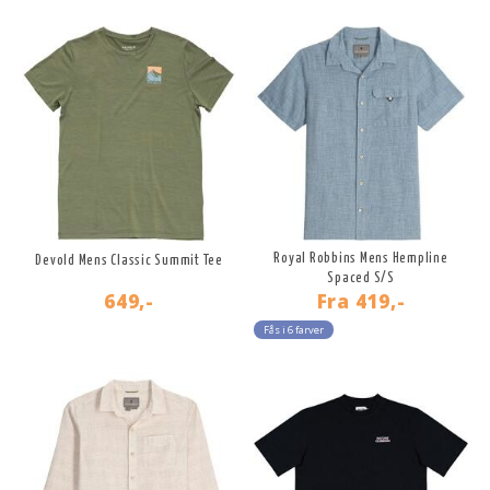
Royal Robbins Mens Hempline
Devold Mens Classic Summit Tee
Spaced S/S
649,-
Fra
419,-
Fås i 6 farver