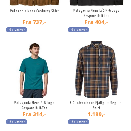
Patagonia Mens L/S P-6 Logo
Patagonia Mens Corduroy Shirt
Responsibili-Tee
Fra
737,-
Fra
404,-
Fås i 2 farver
Fås i 3 farver
Patagonia Mens P-6 Logo
Fjällräven Mens Fjällglim Regular
Responsibili-Tee
Shirt
Fra
314,-
1.199,-
Fås i 7 farver
Fås i 4 farver