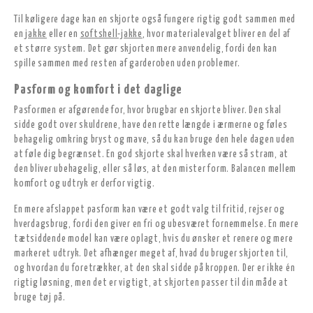
Til køligere dage kan en skjorte også fungere rigtig godt sammen med
en
jakke
eller en
softshell-jakke
, hvor materialevalget bliver en del af
et større system. Det gør skjorten mere anvendelig, fordi den kan
spille sammen med resten af garderoben uden problemer.
Pasform og komfort i det daglige
Pasformen er afgørende for, hvor brugbar en skjorte bliver. Den skal
sidde godt over skuldrene, have den rette længde i ærmerne og føles
behagelig omkring bryst og mave, så du kan bruge den hele dagen uden
at føle dig begrænset. En god skjorte skal hverken være så stram, at
den bliver ubehagelig, eller så løs, at den mister form. Balancen mellem
komfort og udtryk er derfor vigtig.
En mere afslappet pasform kan være et godt valg til fritid, rejser og
hverdagsbrug, fordi den giver en fri og ubesværet fornemmelse. En mere
tætsiddende model kan være oplagt, hvis du ønsker et renere og mere
markeret udtryk. Det afhænger meget af, hvad du bruger skjorten til,
og hvordan du foretrækker, at den skal sidde på kroppen. Der er ikke én
rigtig løsning, men det er vigtigt, at skjorten passer til din måde at
bruge tøj på.