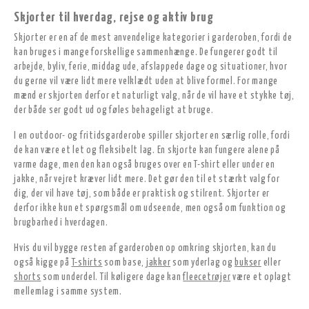
Skjorter til hverdag, rejse og aktiv brug
Skjorter er en af de mest anvendelige kategorier i garderoben, fordi de
kan bruges i mange forskellige sammenhænge. De fungerer godt til
arbejde, byliv, ferie, middag ude, afslappede dage og situationer, hvor
du gerne vil være lidt mere velklædt uden at blive formel. For mange
mænd er skjorten derfor et naturligt valg, når de vil have et stykke tøj,
der både ser godt ud og føles behageligt at bruge.
I en outdoor- og fritidsgarderobe spiller skjorter en særlig rolle, fordi
de kan være et let og fleksibelt lag. En skjorte kan fungere alene på
varme dage, men den kan også bruges over en T-shirt eller under en
jakke, når vejret kræver lidt mere. Det gør den til et stærkt valg for
dig, der vil have tøj, som både er praktisk og stilrent. Skjorter er
derfor ikke kun et spørgsmål om udseende, men også om funktion og
brugbarhed i hverdagen.
Hvis du vil bygge resten af garderoben op omkring skjorten, kan du
også kigge på
T-shirts
som base,
jakker
som yderlag og
bukser
eller
shorts
som underdel. Til køligere dage kan
fleecetrøjer
være et oplagt
mellemlag i samme system.