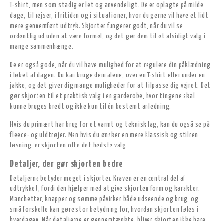
T-shirt, men som stadig er let og anvendeligt. De er oplagte på milde
dage, til rejser, i fritiden og i situationer, hvor du gerne vil have et lidt
mere gennemført udtryk. Skjorter fungerer godt, når du vil se
ordentlig ud uden at være formel, og det gør dem til et alsidigt valg i
mange sammenhænge.
De er også gode, når du vil have mulighed for at regulere din påklædning
i løbet af dagen. Du kan bruge dem alene, over en T-shirt eller under en
jakke, og det giver dig mange muligheder for at tilpasse dig vejret. Det
gør skjorten til et praktisk valg i en garderobe, hvor tingene skal
kunne bruges bredt og ikke kun til én bestemt anledning.
Hvis du primært har brug for et varmt og teknisk lag, kan du også se på
fleece- og uldtrøjer
. Men hvis du ønsker en mere klassisk og stilren
løsning, er skjorten ofte det bedste valg.
Detaljer, der gør skjorten bedre
Detaljerne betyder meget i skjorter. Kraven er en central del af
udtrykket, fordi den hjælper med at give skjorten form og karakter.
Manchetter, knapper og sømme påvirker både udseende og brug, og
små forskelle kan gøre stor betydning for, hvordan skjorten føles i
hverdagen. Når detaljerne er gennemtænkte, bliver skjorten ikke bare