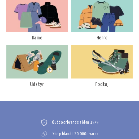
Dame
Herre
Udstyr
Fodtøj
Outdoorbrands siden 1979
Shop blandt 20.000+ varer