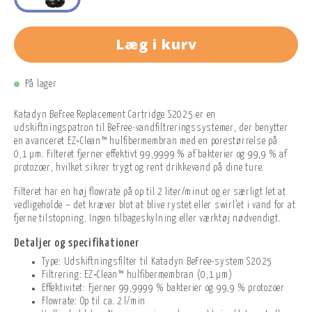
Læg i kurv
På lager
Katadyn BeFree Replacement Cartridge S2025 er en
udskiftningspatron til BeFree-vandfiltreringssystemer, der benytter
en avanceret EZ‑Clean™ hulfibermembran med en porestørrelse på
0,1 µm. Filteret fjerner effektivt 99,9999 % af bakterier og 99,9 % af
protozoer, hvilket sikrer trygt og rent drikkevand på dine ture.
Filteret har en høj flowrate på op til 2 liter/minut og er særligt let at
vedligeholde – det kræver blot at blive rystet eller swirl’et i vand for at
fjerne tilstopning. Ingen tilbageskylning eller værktøj nødvendigt.
Detaljer og specifikationer
Type: Udskiftningsfilter til Katadyn BeFree-system S2025
Filtrering: EZ‑Clean™ hulfibermembran (0,1 µm)
Effektivitet: Fjerner 99,9999 % bakterier og 99,9 % protozoer
Flowrate: Op til ca. 2 l/min