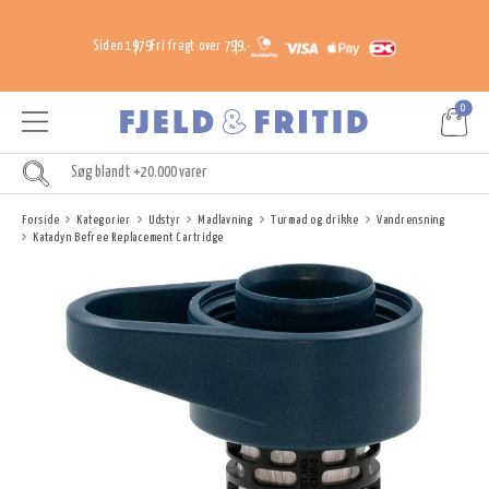
Siden 1979
Fri fragt over 799,-
0
Forside
Kategorier
Udstyr
Madlavning
Turmad og drikke
Vandrensning
Katadyn Befree Replacement Cartridge